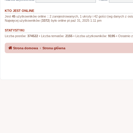
KTO JEST ONLINE
Jest
45
użytkowników online :: 2 zarejestrowanych, 1 ukryty i 42 gości (wg danych z osta
Najwięcej użytkowników (
3372
) było online pt paź 31, 2025 1:11 pm
STATYSTYKI
Liczba postów:
374522
• Liczba tematów:
2155
• Liczba użytkowników:
9195
• Ostatnio 
Strona domowa
Strona główna