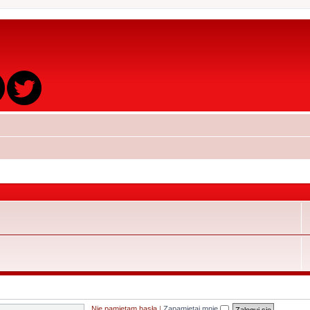
Nie pamiętam hasła
|
Zapamiętaj mnie