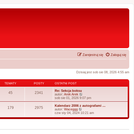
Zarejestruj się
Zaloguj się
Dzisiaj jest sob sie 08, 2026 4:55 am
TEMATY
POSTY
OSTATNI POST
Re: Sekcja boksu
45
2341
W
autor:
Arek Arek
y
sob sie 01, 2026 9:07 pm
ś
w
Kalendarz 2006 z autografami …
179
2975
i
W
autor:
Waceggg
e
y
czw sty 04, 2024 10:21 am
t
ś
l
w
n
i
a
e
j
t
n
l