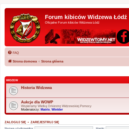
Forum kibiców Widzewa Łódź
Oficjalne Forum kibiców Widzewa Łódź
FAQ
Strona domowa
Strona główna
WIDZEW
Historia Widzewa
Aukcje dla WOWP
Wspieramy Wielką Orkiestrę Widzewskiej Pomocy
Moderatorzy:
Matrix
,
Winkler
ZALOGUJ SIĘ
•
ZAREJESTRUJ SIĘ
Nazwa użytkownika:
Hasło: