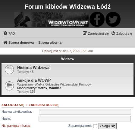
Forum kibiców Widzewa Łódź
FAQ
Zarejestruj się
Zaloguj się
Strona domowa
Strona główna
Dzisiaj jest pt sie 07, 2026 1:26 am
Widzew
Historia Widzewa
Tematy:
45
Aukcje dla WOWP
Wspieramy Wielką Orkiestrę Widzewskiej Pomocy
Moderatorzy:
Matrix
,
Winkler
Tematy:
179
ZALOGUJ SIĘ
•
ZAREJESTRUJ SIĘ
Nazwa użytkownika:
Hasło:
Nie pamiętam hasła
Zapamiętaj mnie