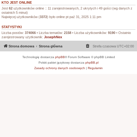
KTO JEST ONLINE
Jest
62
użytkowników online :: 11 zarejestrowanych, 2 ukrytych i 49 gości (wg danych z
ostatnich 5 minut)
Najwięcej użytkowników (
3372
) było online pt paź 31, 2025 1:11 pm
STATYSTYKI
Liczba postów:
374066
• Liczba tematów:
2158
• Liczba użytkowników:
9190
• Ostatnio
zarejestrowany użytkownik:
JosephNex
Strona domowa
Strona główna
Strefa czasowa
UTC+02:00
Technologię dostarcza
phpBB
® Forum Software © phpBB Limited
Polski pakiet językowy dostarcza
phpBB.pl
Zasady ochrony danych osobowych
|
Regulamin