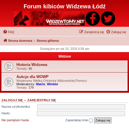
Forum kibiców Widzewa Łódź
FAQ
Zarejestruj się
Zaloguj się
Strona domowa
Strona główna
Dzisiaj jest pn sie 10, 2026 6:58 am
Widzew
Historia Widzewa
Tematy:
45
Aukcje dla WOWP
Wspieramy Wielką Orkiestrę Widzewskiej Pomocy
Moderatorzy:
Matrix
,
Winkler
Tematy:
179
ZALOGUJ SIĘ
•
ZAREJESTRUJ SIĘ
Nazwa użytkownika:
Hasło:
Nie pamiętam hasła
Zapamiętaj mnie