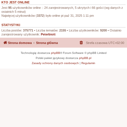
KTO JEST ONLINE
Jest
95
użytkowników online :: 24 zarejestrowanych, 5 ukrytych i 66 gości (wg danych z
ostatnich 5 minut)
Najwięcej użytkowników (
3372
) było online pt paź 31, 2025 1:11 pm
STATYSTYKI
Liczba postów:
375771
• Liczba tematów:
2155
• Liczba użytkowników:
9200
• Ostatnio
zarejestrowany użytkownik:
Peterbiott
Strona domowa
Strona główna
Strefa czasowa
UTC+02:00
Technologię dostarcza
phpBB
® Forum Software © phpBB Limited
Polski pakiet językowy dostarcza
phpBB.pl
Zasady ochrony danych osobowych
|
Regulamin