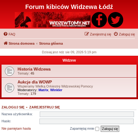
Forum kibiców Widzewa Łódź
FAQ
Zarejestruj się
Zaloguj się
Strona domowa
Strona główna
Dzisiaj jest ndz sie 09, 2026 5:19 pm
Widzew
Historia Widzewa
Tematy:
45
Aukcje dla WOWP
Wspieramy Wielką Orkiestrę Widzewskiej Pomocy
Moderatorzy:
Matrix
,
Winkler
Tematy:
179
ZALOGUJ SIĘ
•
ZAREJESTRUJ SIĘ
Nazwa użytkownika:
Hasło:
Nie pamiętam hasła
Zapamiętaj mnie