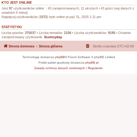
KTO JEST ONLINE
Jest
97
użytkowników online :: 43 zarejestrowanych, 11 ukrytych i 43 gości (wg danych z
ostatnich 5 minut)
Najwięcej użytkowników (
3372
) było online pt paź 31, 2025 1:11 pm
STATYSTYKI
Liczba postów:
375037
• Liczba tematów:
2156
• Liczba użytkowników:
9195
• Ostatnio
zarejestrowany użytkownik:
Scottcyday
Strona domowa
Strona główna
Strefa czasowa
UTC+02:00
Technologię dostarcza
phpBB
® Forum Software © phpBB Limited
Polski pakiet językowy dostarcza
phpBB.pl
Zasady ochrony danych osobowych
|
Regulamin