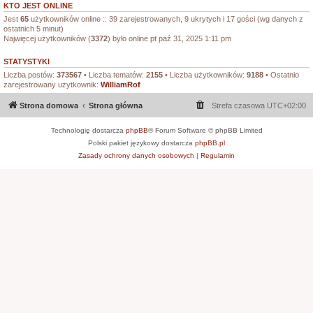
KTO JEST ONLINE
Jest
65
użytkowników online :: 39 zarejestrowanych, 9 ukrytych i 17 gości (wg danych z
ostatnich 5 minut)
Najwięcej użytkowników (
3372
) było online pt paź 31, 2025 1:11 pm
STATYSTYKI
Liczba postów:
373567
• Liczba tematów:
2155
• Liczba użytkowników:
9188
• Ostatnio
zarejestrowany użytkownik:
WilliamRof
Strona domowa
Strona główna
Strefa czasowa
UTC+02:00
Technologię dostarcza
phpBB
® Forum Software © phpBB Limited
Polski pakiet językowy dostarcza
phpBB.pl
Zasady ochrony danych osobowych
|
Regulamin