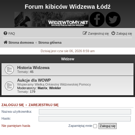
Forum kibiców Widzewa Łódź
FAQ
Zarejestruj się
Zaloguj się
Strona domowa
Strona główna
Dzisiaj jest czw sie 06, 2026 8:59 am
Widzew
Historia Widzewa
Tematy:
45
Aukcje dla WOWP
Wspieramy Wielką Orkiestrę Widzewskiej Pomocy
Moderatorzy:
Matrix
,
Winkler
Tematy:
179
ZALOGUJ SIĘ
•
ZAREJESTRUJ SIĘ
Nazwa użytkownika:
Hasło:
Nie pamiętam hasła
Zapamiętaj mnie