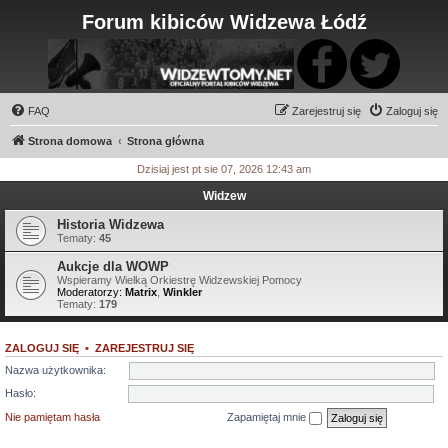
Forum kibiców Widzewa Łódź
FAQ
Zarejestruj się
Zaloguj się
Strona domowa
Strona główna
Dzisiaj jest pt sie 07, 2026 12:43 am
Widzew
Historia Widzewa
Tematy:
45
Aukcje dla WOWP
Wspieramy Wielką Orkiestrę Widzewskiej Pomocy
Moderatorzy:
Matrix
,
Winkler
Tematy:
179
ZALOGUJ SIĘ
•
ZAREJESTRUJ SIĘ
Nazwa użytkownika:
Hasło:
Nie pamiętam hasła
Zapamiętaj mnie