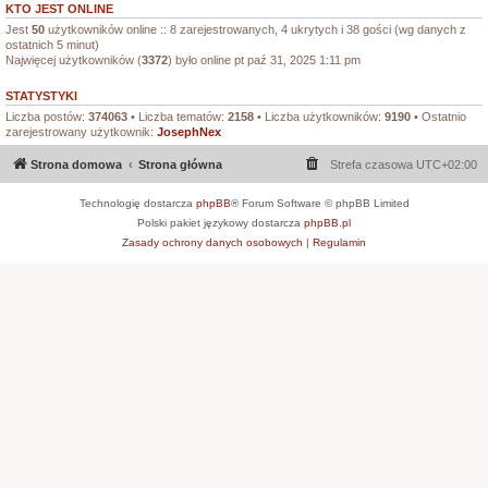
KTO JEST ONLINE
Jest
50
użytkowników online :: 8 zarejestrowanych, 4 ukrytych i 38 gości (wg danych z
ostatnich 5 minut)
Najwięcej użytkowników (
3372
) było online pt paź 31, 2025 1:11 pm
STATYSTYKI
Liczba postów:
374063
• Liczba tematów:
2158
• Liczba użytkowników:
9190
• Ostatnio
zarejestrowany użytkownik:
JosephNex
Strona domowa
Strona główna
Strefa czasowa
UTC+02:00
Technologię dostarcza
phpBB
® Forum Software © phpBB Limited
Polski pakiet językowy dostarcza
phpBB.pl
Zasady ochrony danych osobowych
|
Regulamin