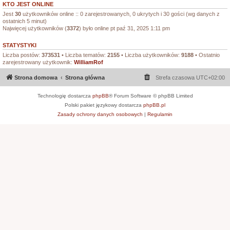
KTO JEST ONLINE
Jest
30
użytkowników online :: 0 zarejestrowanych, 0 ukrytych i 30 gości (wg danych z
ostatnich 5 minut)
Najwięcej użytkowników (
3372
) było online pt paź 31, 2025 1:11 pm
STATYSTYKI
Liczba postów:
373531
• Liczba tematów:
2155
• Liczba użytkowników:
9188
• Ostatnio
zarejestrowany użytkownik:
WilliamRof
Strona domowa
Strona główna
Strefa czasowa
UTC+02:00
Technologię dostarcza
phpBB
® Forum Software © phpBB Limited
Polski pakiet językowy dostarcza
phpBB.pl
Zasady ochrony danych osobowych
|
Regulamin