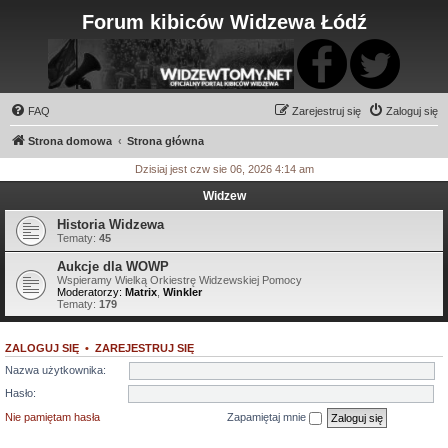
Forum kibiców Widzewa Łódź
FAQ
Zarejestruj się
Zaloguj się
Strona domowa
Strona główna
Dzisiaj jest czw sie 06, 2026 4:14 am
Widzew
Historia Widzewa
Tematy:
45
Aukcje dla WOWP
Wspieramy Wielką Orkiestrę Widzewskiej Pomocy
Moderatorzy:
Matrix
,
Winkler
Tematy:
179
ZALOGUJ SIĘ
•
ZAREJESTRUJ SIĘ
Nazwa użytkownika:
Hasło:
Nie pamiętam hasła
Zapamiętaj mnie