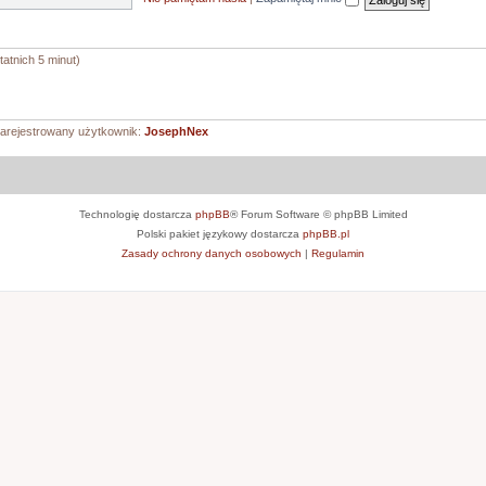
atnich 5 minut)
zarejestrowany użytkownik:
JosephNex
Technologię dostarcza
phpBB
® Forum Software © phpBB Limited
Polski pakiet językowy dostarcza
phpBB.pl
Zasady ochrony danych osobowych
|
Regulamin