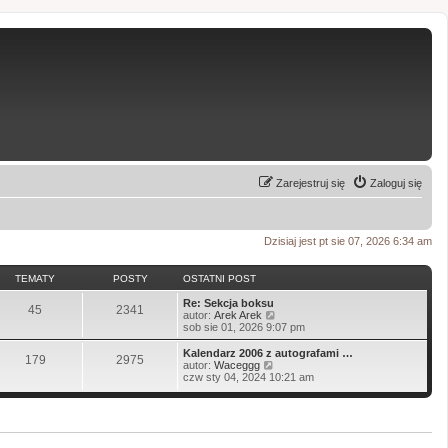
Zarejestruj się
Zaloguj się
Dzisiaj jest pt sie 07, 2026 6:34 am
TEMATY
POSTY
OSTATNI POST
Re: Sekcja boksu
45
2341
W
autor:
Arek Arek
y
sob sie 01, 2026 9:07 pm
ś
w
Kalendarz 2006 z autografami …
179
2975
i
W
autor:
Waceggg
e
y
czw sty 04, 2024 10:21 am
t
ś
l
w
n
i
a
e
j
t
n
l