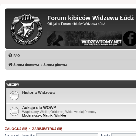
Forum kibiców Widzewa Łódź
Oficjalne Forum kibiców Widzewa Łódź
FAQ
Strona domowa
Strona główna
WIDZEW
Historia Widzewa
Aukcje dla WOWP
Wspieramy Wielką Orkiestrę Widzewskiej Pomocy
Moderatorzy:
Matrix
,
Winkler
ZALOGUJ SIĘ
•
ZAREJESTRUJ SIĘ
Nazwa użytkownika:
Hasło: