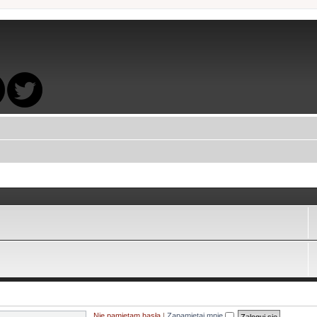
Nie pamiętam hasła
|
Zapamiętaj mnie