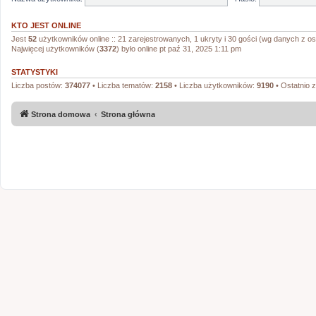
KTO JEST ONLINE
Jest
52
użytkowników online :: 21 zarejestrowanych, 1 ukryty i 30 gości (wg danych z ost
Najwięcej użytkowników (
3372
) było online pt paź 31, 2025 1:11 pm
STATYSTYKI
Liczba postów:
374077
• Liczba tematów:
2158
• Liczba użytkowników:
9190
• Ostatnio 
Strona domowa
Strona główna