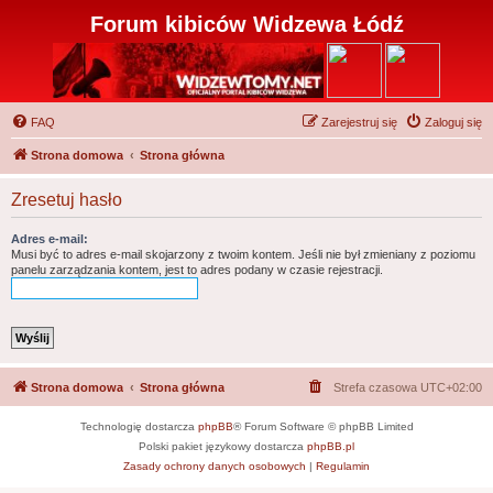
Forum kibiców Widzewa Łódź
FAQ
Zarejestruj się
Zaloguj się
Strona domowa
Strona główna
Zresetuj hasło
Adres e-mail:
Musi być to adres e-mail skojarzony z twoim kontem. Jeśli nie był zmieniany z poziomu
panelu zarządzania kontem, jest to adres podany w czasie rejestracji.
Strona domowa
Strona główna
Strefa czasowa
UTC+02:00
Technologię dostarcza
phpBB
® Forum Software © phpBB Limited
Polski pakiet językowy dostarcza
phpBB.pl
Zasady ochrony danych osobowych
|
Regulamin