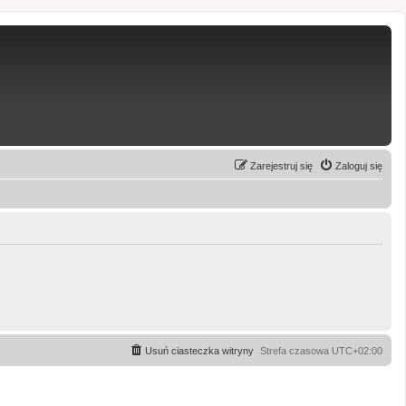
Zarejestruj się
Zaloguj się
Usuń ciasteczka witryny
Strefa czasowa
UTC+02:00