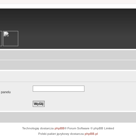
u panelu
Technologię dostarcza
phpBB
® Forum Software © phpBB Limited
Polski pakiet językowy dostarcza
phpBB.pl