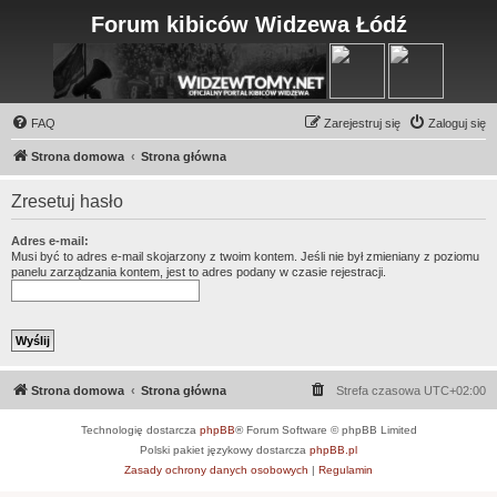
Forum kibiców Widzewa Łódź
FAQ
Zarejestruj się
Zaloguj się
Strona domowa
Strona główna
Zresetuj hasło
Adres e-mail:
Musi być to adres e-mail skojarzony z twoim kontem. Jeśli nie był zmieniany z poziomu
panelu zarządzania kontem, jest to adres podany w czasie rejestracji.
Strona domowa
Strona główna
Strefa czasowa
UTC+02:00
Technologię dostarcza
phpBB
® Forum Software © phpBB Limited
Polski pakiet językowy dostarcza
phpBB.pl
Zasady ochrony danych osobowych
|
Regulamin