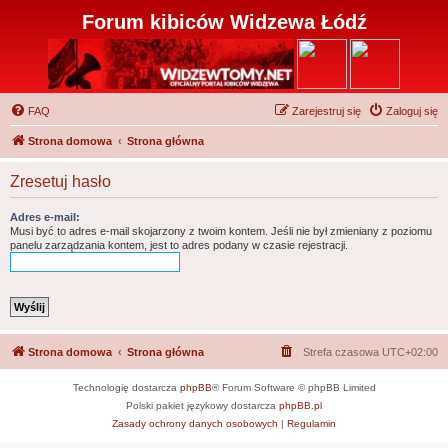
Forum kibiców Widzewa Łódź
FAQ
Zarejestruj się
Zaloguj się
Strona domowa
Strona główna
Zresetuj hasło
Adres e-mail:
Musi być to adres e-mail skojarzony z twoim kontem. Jeśli nie był zmieniany z poziomu
panelu zarządzania kontem, jest to adres podany w czasie rejestracji.
Strona domowa
Strona główna
Strefa czasowa
UTC+02:00
Technologię dostarcza
phpBB
® Forum Software © phpBB Limited
Polski pakiet językowy dostarcza
phpBB.pl
Zasady ochrony danych osobowych
|
Regulamin