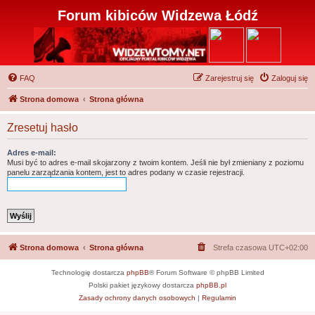
Forum kibiców Widzewa Łódź
FAQ
Zarejestruj się
Zaloguj się
Strona domowa
Strona główna
Zresetuj hasło
Adres e-mail:
Musi być to adres e-mail skojarzony z twoim kontem. Jeśli nie był zmieniany z poziomu
panelu zarządzania kontem, jest to adres podany w czasie rejestracji.
Strona domowa
Strona główna
Strefa czasowa
UTC+02:00
Technologię dostarcza
phpBB
® Forum Software © phpBB Limited
Polski pakiet językowy dostarcza
phpBB.pl
Zasady ochrony danych osobowych
|
Regulamin