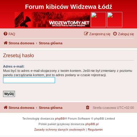
Forum kibiców Widzewa Łódź
FAQ
Zarejestruj się
Zaloguj się
Strona domowa
Strona główna
Zresetuj hasło
Adres e-mail:
Musi być to adres e-mail skojarzony z twoim kontem. Jeśli nie był zmieniany z poziomu
panelu zarządzania kontem, jest to adres podany w czasie rejestracji.
Strona domowa
Strona główna
Strefa czasowa
UTC+02:00
Technologię dostarcza
phpBB
® Forum Software © phpBB Limited
Polski pakiet językowy dostarcza
phpBB.pl
Zasady ochrony danych osobowych
|
Regulamin