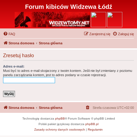
Forum kibiców Widzewa Łódź
FAQ
Zarejestruj się
Zaloguj się
Strona domowa
Strona główna
Zresetuj hasło
Adres e-mail:
Musi być to adres e-mail skojarzony z twoim kontem. Jeśli nie był zmieniany z poziomu
panelu zarządzania kontem, jest to adres podany w czasie rejestracji.
Strona domowa
Strona główna
Strefa czasowa
UTC+02:00
Technologię dostarcza
phpBB
® Forum Software © phpBB Limited
Polski pakiet językowy dostarcza
phpBB.pl
Zasady ochrony danych osobowych
|
Regulamin