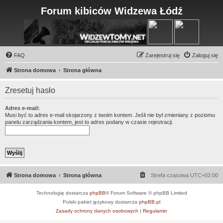
Forum kibiców Widzewa Łódź
FAQ
Zarejestruj się
Zaloguj się
Strona domowa
Strona główna
Zresetuj hasło
Adres e-mail:
Musi być to adres e-mail skojarzony z twoim kontem. Jeśli nie był zmieniany z poziomu
panelu zarządzania kontem, jest to adres podany w czasie rejestracji.
Strona domowa
Strona główna
Strefa czasowa
UTC+02:00
Technologię dostarcza
phpBB
® Forum Software © phpBB Limited
Polski pakiet językowy dostarcza
phpBB.pl
Zasady ochrony danych osobowych
|
Regulamin