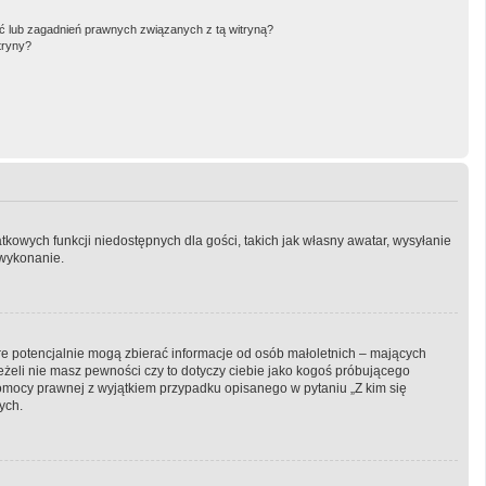
 lub zagadnień prawnych związanych z tą witryną?
tryny?
atkowych funkcji niedostępnych dla gości, takich jak własny awatar, wysyłanie
 wykonanie.
óre potencjalnie mogą zbierać informacje od osób małoletnich – mających
eżeli nie masz pewności czy to dotyczy ciebie jako kogoś próbującego
ą pomocy prawnej z wyjątkiem przypadku opisanego w pytaniu „Z kim się
ych.