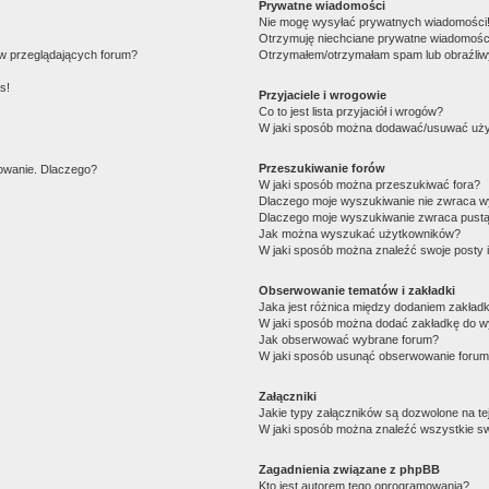
Prywatne wiadomości
Nie mogę wysyłać prywatnych wiadomości
Otrzymuję niechciane prywatne wiadomośc
ów przeglądających forum?
Otrzymałem/otrzymałam spam lub obraźliwy 
s!
Przyjaciele i wrogowie
Co to jest lista przyjaciół i wrogów?
W jaki sposób można dodawać/usuwać użytk
Przeszukiwanie forów
gowanie. Dlaczego?
W jaki sposób można przeszukiwać fora?
Dlaczego moje wyszukiwanie nie zwraca 
Dlaczego moje wyszukiwanie zwraca pustą
Jak można wyszukać użytkowników?
W jaki sposób można znaleźć swoje posty 
Obserwowanie tematów i zakładki
Jaka jest różnica między dodaniem zakład
W jaki sposób można dodać zakładkę do w
Jak obserwować wybrane forum?
W jaki sposób usunąć obserwowanie forum
Załączniki
Jakie typy załączników są dozwolone na tej
W jaki sposób można znaleźć wszystkie sw
Zagadnienia związane z phpBB
Kto jest autorem tego oprogramowania?