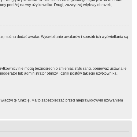
ny z rangą użytkownika. W zależności od używanego stylu jest on w formie
tlany poniżej nazwy użytkownika. Drugi, zazwyczaj większy obrazek,
atar, można dodać awatar. Wyświetlanie awatarów i sposób ich wyświetlania są
Użytkownicy nie mogą bezpośrednio zmieniać stylu rang, ponieważ ustawia je
i moderator lub administrator obniży licznik postów takiego użytkownika.
or włączył tę funkcję. Ma to zabezpieczać przed nieprawidłowym używaniem