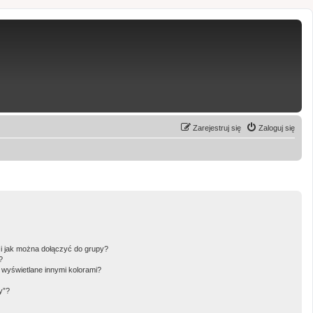
Zarejestruj się
Zaloguj się
 i jak można dołączyć do grupy?
?
wyświetlane innymi kolorami?
y”?