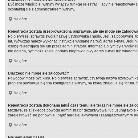
Być może właściciel witryny wyłączył funkcję rejestracji, aby nie rejestrowa
skontaktuj się z administratorem witryny.
Na górę
Rejestracja została przeprowadzona poprawnie, ale nie mogę się zalogow
Po pierwsze, sprawdź swoją nazwę użytkownika i hasło. Jeśli są poprawne, to
lat. Wówczas należy wykonać instrukcje wysłane na twój adres e-mail. Jeśli 
osobę rejestrującą się lub przez administratora. Informacja o tym była wyświe
nie dotarła, być może został podany nieprawidłowy adres e-mail lub wiadomoś
Na górę
Dlaczego nie mogę się zalogować?
Powodów może być kilka. Po pierwsze sprawdź, czy twoja nazwa użytkownika i h
problem powoduje błędna konfiguracja witryny, na której znajduje się forum. 
Na górę
Rejestracja została dokonana jakiś czas temu, ale teraz nie mogę się zal
Możliwe, że z jakiegoś powodu administrator dezaktywował lub usunął twoje kon
zarejestrować się ponownie i bądź bardziej aktywnym i zaangażowanym w dy
Na górę
Nie pamiętam hasła!