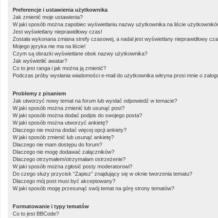
Preferencje i ustawienia użytkownika
Jak zmienić moje ustawienia?
W jaki sposób można zapobiec wyświetlaniu nazwy użytkownika na liście użytkownik
Jest wyświetlany nieprawidłowy czas!
Została wykonana zmiana strefy czasowej, a nadal jest wyświetlany nieprawidłowy cza
Mojego języka nie ma na liście!
Czym są obrazki wyświetlane obok nazwy użytkownika?
Jak wyświetlić awatar?
Co to jest ranga i jak można ją zmienić?
Podczas próby wysłania wiadomości e-mail do użytkownika witryna prosi mnie o zalo
Problemy z pisaniem
Jak utworzyć nowy temat na forum lub wysłać odpowiedź w temacie?
W jaki sposób można zmienić lub usunąć post?
W jaki sposób można dodać podpis do swojego posta?
W jaki sposób można utworzyć ankietę?
Dlaczego nie można dodać więcej opcji ankiety?
W jaki sposób zmienić lub usunąć ankietę?
Dlaczego nie mam dostępu do forum?
Dlaczego nie mogę dodawać załączników?
Dlaczego otrzymałem/otrzymałam ostrzeżenie?
W jaki sposób można zgłosić posty moderatorowi?
Do czego służy przycisk “Zapisz” znajdujący się w oknie tworzenia tematu?
Dlaczego mój post musi być akceptowany?
W jaki sposób mogę przesunąć swój temat na górę strony tematów?
Formatowanie i typy tematów
Co to jest BBCode?