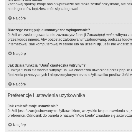
Zachowaj spokój! Twoje hasło wprawdzie nie może zostać odzyskane, ale bez 
niedługo znów będziesz móc się zalogować.
Na górę
Dlaczego następuje automatyczne wylogowanie?
Jeżeli w czasie logowania nie zaznaczysz funkcji
Zapamiętaj mnie
, witryna z
przez kogoś innego. Aby pozostać zalogowanym/zalogowaną, podczas logow
internetowej, sali komputerowej w szkole lub na uczelni itp. Jeśli nie widzisz te
Na górę
Jak działa funkcja “Usuń ciasteczka witryny”?
Funkcja “Usuń ciasteczka witryny” usuwa ciasteczka utworzone przez phpBB dzi
śledzenia przeczytanych i nieprzeczytanych przez użytkownika postów. Jeś
Na górę
Preferencje i ustawienia użytkownika
Jak zmienić moje ustawienia?
Jeżeli jesteś zarejestrowanym użytkownikiem, wszystkie twoje ustawienia są
preferencji. Odnośnik do panelu o nazwie “Moje konto” znajduje się zazwyczaj
Na górę