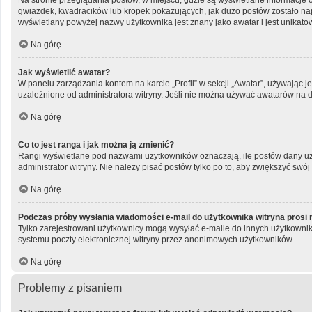
Na stronie przeglądania postów, w miejscu, gdzie są wyświetlane informacje 
gwiazdek, kwadracików lub kropek pokazujących, jak dużo postów zostało napis
wyświetlany powyżej nazwy użytkownika jest znany jako awatar i jest unikato
Na górę
Jak wyświetlić awatar?
W panelu zarządzania kontem na karcie „Profil” w sekcji „Awatar”, używając j
uzależnione od administratora witryny. Jeśli nie można używać awatarów na da
Na górę
Co to jest ranga i jak można ją zmienić?
Rangi wyświetlane pod nazwami użytkowników oznaczają, ile postów dany użyt
administrator witryny. Nie należy pisać postów tylko po to, aby zwiększyć swój 
Na górę
Podczas próby wysłania wiadomości e-mail do użytkownika witryna prosi 
Tylko zarejestrowani użytkownicy mogą wysyłać e-maile do innych użytkownik
systemu poczty elektronicznej witryny przez anonimowych użytkowników.
Na górę
Problemy z pisaniem