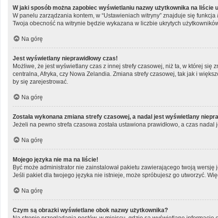
W jaki sposób można zapobiec wyświetlaniu nazwy użytkownika na liście
W panelu zarządzania kontem, w “Ustawieniach witryny” znajduje się funkcja
Twoja obecność na witrynie będzie wykazana w liczbie ukrytych użytkowników
Na górę
Jest wyświetlany nieprawidłowy czas!
Możliwe, że jest wyświetlany czas z innej strefy czasowej, niż ta, w której si
centralna, Afryka, czy Nowa Zelandia. Zmiana strefy czasowej, tak jak i wię
by się zarejestrować.
Na górę
Została wykonana zmiana strefy czasowej, a nadal jest wyświetlany niepr
Jeżeli na pewno strefa czasowa została ustawiona prawidłowo, a czas nadal j
Na górę
Mojego języka nie ma na liście!
Być może administrator nie zainstalował pakietu zawierającego twoją wersję j
Jeśli pakiet dla twojego języka nie istnieje, może spróbujesz go utworzyć. Wi
Na górę
Czym są obrazki wyświetlane obok nazwy użytkownika?