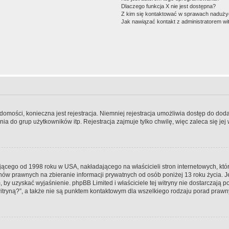
Dlaczego funkcja X nie jest dostępna?
Z kim się kontaktować w sprawach nadużyć
Jak nawiązać kontakt z administratorem wi
adomości, konieczna jest rejestracja. Niemniej rejestracja umożliwia dostęp do dod
a do grup użytkowników itp. Rejestracja zajmuje tylko chwilę, więc zaleca się jej
jącego od 1998 roku w USA, nakładającego na właścicieli stron internetowych, kt
ów prawnych na zbieranie informacji prywatnych od osób poniżej 13 roku życia. J
em, by uzyskać wyjaśnienie. phpBB Limited i właściciele tej witryny nie dostarczaj
tryną?”, a także nie są punktem kontaktowym dla wszelkiego rodzaju porad prawn