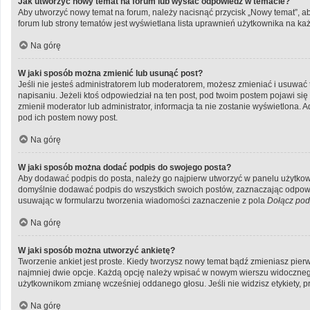
Jak utworzyć nowy temat na forum lub wysłać odpowiedź w temacie?
Aby utworzyć nowy temat na forum, należy nacisnąć przycisk „Nowy temat”, a
forum lub strony tematów jest wyświetlana lista uprawnień użytkownika na k
Na górę
W jaki sposób można zmienić lub usunąć post?
Jeśli nie jesteś administratorem lub moderatorem, możesz zmieniać i usuwać 
napisaniu. Jeżeli ktoś odpowiedział na ten post, pod twoim postem pojawi się inf
zmienił moderator lub administrator, informacja ta nie zostanie wyświetlona. 
pod ich postem nowy post.
Na górę
W jaki sposób można dodać podpis do swojego posta?
Aby dodawać podpis do posta, należy go najpierw utworzyć w panelu użytkow
domyślnie dodawać podpis do wszystkich swoich postów, zaznaczając odpowie
usuwając w formularzu tworzenia wiadomości zaznaczenie z pola
Dołącz pod
Na górę
W jaki sposób można utworzyć ankietę?
Tworzenie ankiet jest proste. Kiedy tworzysz nowy temat bądź zmieniasz pierws
najmniej dwie opcje. Każdą opcję należy wpisać w nowym wierszu widocznego 
użytkownikom zmianę wcześniej oddanego głosu. Jeśli nie widzisz etykiety,
Na górę