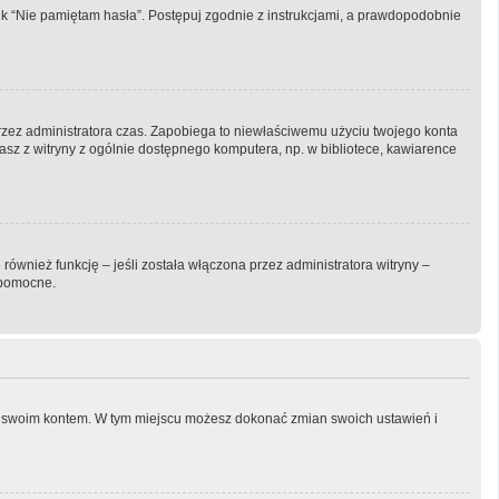
k “Nie pamiętam hasła”. Postępuj zgodnie z instrukcjami, a prawdopodobnie
y przez administratora czas. Zapobiega to niewłaściwemu użyciu twojego konta
ystasz z witryny z ogólnie dostępnego komputera, np. w bibliotece, kawiarence
ównież funkcję – jeśli została włączona przez administratora witryny –
 pomocne.
nia swoim kontem. W tym miejscu możesz dokonać zmian swoich ustawień i