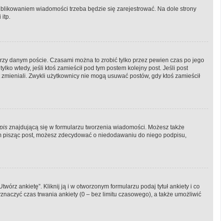
blikowaniem wiadomości trzeba będzie się zarejestrować. Na dole strony
itp.
rzy danym poście. Czasami można to zrobić tylko przez pewien czas po jego
tylko wtedy, jeśli ktoś zamieścił pod tym postem kolejny post. Jeśli post
st zmieniali. Zwykli użytkownicy nie mogą usuwać postów, gdy ktoś zamieścił
pis
znajdującą się w formularzu tworzenia wiadomości. Możesz także
em pisząc post, możesz zdecydować o niedodawaniu do niego podpisu,
órz ankietę”. Kliknij ją i w otworzonym formularzu podaj tytuł ankiety i co
naczyć czas trwania ankiety (0 – bez limitu czasowego), a także umożliwić