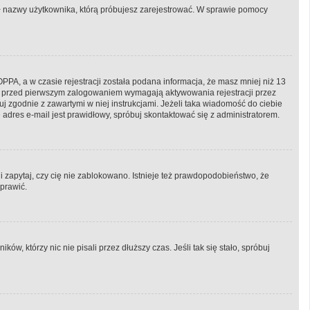
onił nazwy użytkownika, którą próbujesz zarejestrować. W sprawie pomocy
PA, a w czasie rejestracji została podana informacja, że masz mniej niż 13
ryny przed pierwszym zalogowaniem wymagają aktywowania rejestracji przez
puj zgodnie z zawartymi w niej instrukcjami. Jeżeli taka wiadomość do ciebie
adres e-mail jest prawidłowy, spróbuj skontaktować się z administratorem.
i zapytaj, czy cię nie zablokowano. Istnieje też prawdopodobieństwo, że
aprawić.
, którzy nic nie pisali przez dłuższy czas. Jeśli tak się stało, spróbuj