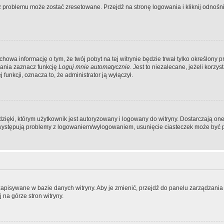
problemu może zostać zresetowane. Przejdź na stronę logowania i kliknij odnośni
achowa informację o tym, że twój pobyt na tej witrynie będzie trwał tylko określon
ania zaznacz funkcję
Loguj mnie automatycznie
. Jest to niezalecane, jeżeli korz
j funkcji, oznacza to, że administrator ją wyłączył.
ęki, którym użytkownik jest autoryzowany i logowany do witryny. Dostarczają one r
li występują problemy z logowaniem/wylogowaniem, usunięcie ciasteczek może być
 zapisywane w bazie danych witryny. Aby je zmienić, przejdź do panelu zarządza
 na górze stron witryny.