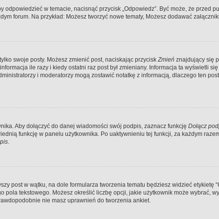
by odpowiedzieć w temacie, nacisnąć przycisk „Odpowiedz”. Być może, że przed pu
ażdym forum. Na przykład: Możesz tworzyć nowe tematy, Możesz dodawać załączniki 
tylko swoje posty. Możesz zmienić post, naciskając przycisk
Zmień
znajdujący się p
ormacja ile razy i kiedy ostatni raz post był zmieniany. Informacja ta wyświetli się 
Administratorzy i moderatorzy mogą zostawić notatkę z informacją, dlaczego ten po
nika. Aby dołączyć do danej wiadomości swój podpis, zaznacz funkcję
Dołącz pod
dnią funkcję w panelu użytkownika. Po uaktywnieniu tej funkcji, za każdym raz
pis
.
zy post w wątku, na dole formularza tworzenia tematu będziesz widzieć etykietę “Utw
pola tekstowego. Możesz określić liczbę opcji, jakie użytkownik może wybrać, wyz
 prawdopodobnie nie masz uprawnień do tworzenia ankiet.