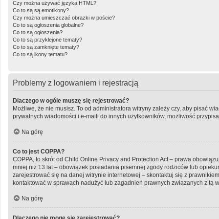
Czy można używać języka HTML?
Co to są są emotikony?
Czy można umieszczać obrazki w poście?
Co to są ogłoszenia globalne?
Co to są ogłoszenia?
Co to są przyklejone tematy?
Co to są zamknięte tematy?
Co to są ikony tematu?
Problemy z logowaniem i rejestracją
Dlaczego w ogóle muszę się rejestrować?
Możliwe, że nie musisz. To od administratora witryny zależy czy, aby pisać wi
prywatnych wiadomości i e-maili do innych użytkowników, możliwość przypisani
Na górę
Co to jest COPPA?
COPPA, to skrót od Child Online Privacy and Protection Act – prawa obowiązu
mniej niż 13 lat – obowiązek posiadania pisemnej zgody rodziców lub opiekun
zarejestrować się na danej witrynie internetowej – skontaktuj się z prawniki
kontaktować w sprawach nadużyć lub zagadnień prawnych związanych z tą wi
Na górę
Dlaczego nie mogę się zarejestrować?