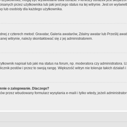
o użytkowniku, mogą być wyświetlane dwa obrazki. Pierwszy obrazek jest skojarzo
anych przez użytkownika lub jaki jest jego status na tej witrynie. Jest on wyświe
wy lub osobisty dla każdego użytkownika.
ednej z czterech metod: Gravatar, Galeria awatarów, Zdalny awatar lub Prześlij aw
nej witrynie, należy skontaktować się z jej administratorem.
kownik napisał lub jaki ma status na forum, np. moderatora czy administratora. 
licznik postów i przez to swoją rangę. Większość witryn nie toleruje takich działań 
mnie o zalogowanie. Dlaczego?
ów przez wbudowany formularz wysyłania e-maili i tylko wtedy, jeżeli administrat