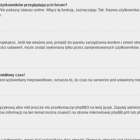
 użytkowników przeglądających forum?
Nie pokazuj statusu online
. Włącz tę funkcję, zaznaczając
Tak
. Nazwa użytkownika 
.
ę znajdujesz. Jeśli tak właśnie jest, przejdź do panelu zarządzania kontem i zmień
kszości ustawień, może zostać wykonana tylko przez zarejestrowanych użytkowników.
awidłowy czas!
est wyświetlany nieprawidłowo, oznacza to, że czas na serwerze jest ustawiony nie
ęzykową albo nikt jeszcze nie przetłumaczył phpBB3 na twój język. Zapytaj adminis
ęcej informacji na ten temat można znaleźć na stronie internetowej
phpBB.pl
® lub 