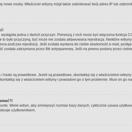
ły się nowe osoby. Właściciel witryny mógł także zablokować twój adres IP lub zabr
ać!
 wystąpiła jedna z dwóch przyczyn. Pierwszą z nich może być włączona funkcja COP
nie to było przyczyną, być może nie została aktywowana rejestracja. Niektóre wit
tlona podczas rejestracji. Jeśli została wysłana do ciebie wiadomość e-mail, postę
ć została zatrzymana przez filtr antyspamowy. Jeśli na pewno podany przez ciebie 
asło są prawidłowe. Jeżeli są prawidłowe, skontaktuj się z właścicielem witryny 
Skontaktuj się z właścicielem witryny i powiadom go o tym problemie. Musi on go n
ogować?!
to. Wiele witryn, aby zmniejszyć rozmiar bazy danych, cyklicznie usuwa użytkowników
skusje użytkownikiem.