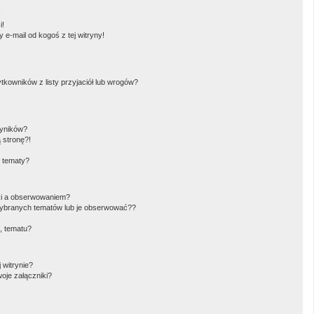
!
i!
e-mail od kogoś z tej witryny!
owników z listy przyjaciół lub wrogów?
wyników?
 stronę?!
i tematy?
ki a obserwowaniem?
ybranych tematów lub je obserwować??
, tematu?
 witrynie?
oje załączniki?