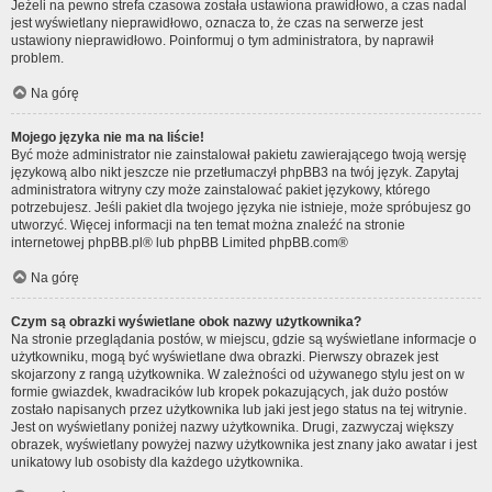
Jeżeli na pewno strefa czasowa została ustawiona prawidłowo, a czas nadal
jest wyświetlany nieprawidłowo, oznacza to, że czas na serwerze jest
ustawiony nieprawidłowo. Poinformuj o tym administratora, by naprawił
problem.
Na górę
Mojego języka nie ma na liście!
Być może administrator nie zainstalował pakietu zawierającego twoją wersję
językową albo nikt jeszcze nie przetłumaczył phpBB3 na twój język. Zapytaj
administratora witryny czy może zainstalować pakiet językowy, którego
potrzebujesz. Jeśli pakiet dla twojego języka nie istnieje, może spróbujesz go
utworzyć. Więcej informacji na ten temat można znaleźć na stronie
internetowej
phpBB.pl
® lub phpBB Limited
phpBB.com
®
Na górę
Czym są obrazki wyświetlane obok nazwy użytkownika?
Na stronie przeglądania postów, w miejscu, gdzie są wyświetlane informacje o
użytkowniku, mogą być wyświetlane dwa obrazki. Pierwszy obrazek jest
skojarzony z rangą użytkownika. W zależności od używanego stylu jest on w
formie gwiazdek, kwadracików lub kropek pokazujących, jak dużo postów
zostało napisanych przez użytkownika lub jaki jest jego status na tej witrynie.
Jest on wyświetlany poniżej nazwy użytkownika. Drugi, zazwyczaj większy
obrazek, wyświetlany powyżej nazwy użytkownika jest znany jako awatar i jest
unikatowy lub osobisty dla każdego użytkownika.