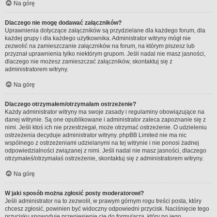
Na górę
Dlaczego nie mogę dodawać załączników?
Uprawnienia dotyczące załączników są przydzielane dla każdego forum, dla
każdej grupy i dla każdego użytkownika. Administrator witryny mógł nie
zezwolić na zamieszczanie załączników na forum, na którym piszesz lub
przyznał uprawnienia tylko niektórym grupom. Jeśli nadal nie masz jasności,
dlaczego nie możesz zamieszczać załączników, skontaktuj się z
administratorem witryny.
Na górę
Dlaczego otrzymałem/otrzymałam ostrzeżenie?
Każdy administrator witryny ma swoje zasady i regulaminy obowiązujące na
danej witrynie. Są one opublikowane i administrator zaleca zapoznanie się z
nimi. Jeśli ktoś ich nie przestrzegał, może otrzymać ostrzeżenie. O udzieleniu
ostrzeżenia decyduje administrator witryny. phpBB Limited nie ma nic
wspólnego z ostrzeżeniami udzielanymi na tej witrynie i nie ponosi żadnej
odpowiedzialności związanej z nimi. Jeśli nadal nie masz jasności, dlaczego
otrzymałeś/otrzymałaś ostrzeżenie, skontaktuj się z administratorem witryny.
Na górę
W jaki sposób można zgłosić posty moderatorowi?
Jeśli administrator na to zezwolił, w prawym górnym rogu treści posta, który
chcesz zgłosić, powinien być widoczny odpowiedni przycisk. Naciśnięcie tego
przycisku spowoduje przeniesienie cię do formularza, który po jego