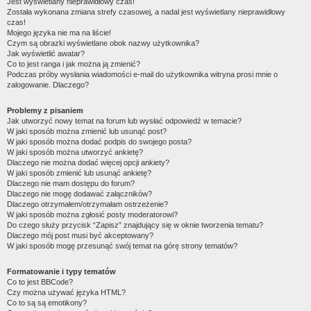
Jest wyświetlany nieprawidłowy czas!
Została wykonana zmiana strefy czasowej, a nadal jest wyświetlany nieprawidłowy
czas!
Mojego języka nie ma na liście!
Czym są obrazki wyświetlane obok nazwy użytkownika?
Jak wyświetlić awatar?
Co to jest ranga i jak można ją zmienić?
Podczas próby wysłania wiadomości e-mail do użytkownika witryna prosi mnie o
zalogowanie. Dlaczego?
Problemy z pisaniem
Jak utworzyć nowy temat na forum lub wysłać odpowiedź w temacie?
W jaki sposób można zmienić lub usunąć post?
W jaki sposób można dodać podpis do swojego posta?
W jaki sposób można utworzyć ankietę?
Dlaczego nie można dodać więcej opcji ankiety?
W jaki sposób zmienić lub usunąć ankietę?
Dlaczego nie mam dostępu do forum?
Dlaczego nie mogę dodawać załączników?
Dlaczego otrzymałem/otrzymałam ostrzeżenie?
W jaki sposób można zgłosić posty moderatorowi?
Do czego służy przycisk “Zapisz” znajdujący się w oknie tworzenia tematu?
Dlaczego mój post musi być akceptowany?
W jaki sposób mogę przesunąć swój temat na górę strony tematów?
Formatowanie i typy tematów
Co to jest BBCode?
Czy można używać języka HTML?
Co to są są emotikony?