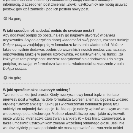
informacją, dlaczego ten post zmieniali. Zwykli użytkownicy nie mogą usuwać
postów, gdy ktoś zamieścił pod ich postem nowy post.
Na górę
W jaki sposób można dodać podpis do swojego posta?
Aby dodawać podpis do posta, należy go najpierw utworzyć w panelu
użytkownika. Aby dołączyć do danej wiadomości swój podpis, zaznacz funkcję
Dołącz podpis
znajdującą się w formularzu tworzenia wiadomości. Możesz
także domyślnie dodawać podpis do wszystkich swoich postów, zaznaczając
odpowiednią funkcję w panelu użytkownika. Po uaktywnieniu tej funkcji, za
każdym razem pisząc post, możesz zdecydować o niedodawaniu do niego
podpisu, usuwając w formularzu tworzenia wiadomości zaznaczenie z pola
Dołącz podpis
.
Na górę
W jaki sposób można utworzyć ankietę?
Tworzenie ankiet jest proste. Kiedy tworzysz nowy temat bądź zmieniasz
pierwszy post w wątku, na dole formularza tworzenia tematu będziesz widzieć
etykietę “Utwórz ankietę”. Kliknij ją i w otworzonym formularzu podaj tytuł
ankiety i co najmniej dwie opcje. Każdą opcję należy wpisać w nowym wierszu
widocznego pola tekstowego. Możesz określić liczbę opcji, jakie użytkownik
może wybrać, wyznaczyć czas trwania ankiety (0 – bez limitu czasowego), a
także umożliwić użytkownikom zmianę wcześniej oddanego głosu. Jeśli nie
widzisz etykiety, prawdopodobnie nie masz uprawnień do tworzenia ankiet.