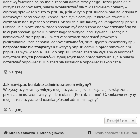
dane wyświetlone są na liście zespołu administracyjnego. Jeżeli jednak nie
otrzymasz odpowiedzi, należy skontaktować się z właścicielem domeny –
wykonaj sprawdzenie
kto to jest
lub, jeśli witryna jest uruchomiona na jednym z
darmowych serwisów, np. Yahoo!, free.fr, f2s.com, itp., z kierownictwem lub
wydziałem nadużyć tego serwisu. Absolutnie
nie należy
do kompetencji phpBB
Limited i nie może ona w żaden sposób być obarczana odpowiedzialnością za
to w jaki sposób, gdzie lub przez kogo ta witryna jest używana. Proszę nie
kontaktować się z phpBB Limited w sprawach zagadnień prawnych
(wstrzymania i zaniechania, odpowiedzialności, szkalujących komentarzy itp.)
bezpośrednio nie związanych
z witryną phpBB.com lub oprogramowaniem
phpBB samym w sobie. Jeśli do phpBB Limited zostanie wysłana wiadomość
dotycząca
innych podmiotów
używających tego oprogramowania, nie należy
oczekiwać odpowiedzi, lub zostanie udzielona odpowiedź lakoniczna.
Na górę
Jak nawiązać kontakt z administratorem witryny?
Wszyscy użytkownicy witryny mogą używać – jeśli funkcja ta jest włączona
przez administratora witryny – formularza „Kontakt z nami”. Członkowie witryny
mogą także używać odnośnika „Zespół administracyjny”.
Na górę
Przejdź do
Strona domowa
Strona główna
Strefa czasowa
UTC+02:00