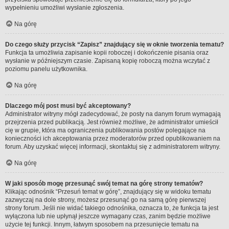
wypełnieniu umożliwi wysłanie zgłoszenia.
Na górę
Do czego służy przycisk “Zapisz” znajdujący się w oknie tworzenia tematu?
Funkcja ta umożliwia zapisanie kopii roboczej i dokończenie pisania oraz
wysłanie w późniejszym czasie. Zapisaną kopię roboczą można wczytać z
poziomu panelu użytkownika.
Na górę
Dlaczego mój post musi być akceptowany?
Administrator witryny mógł zadecydować, że posty na danym forum wymagają
przejrzenia przed publikacją. Jest również możliwe, że administrator umieścił
cię w grupie, która ma ograniczenia publikowania postów polegające na
konieczności ich akceptowania przez moderatorów przed opublikowaniem na
forum. Aby uzyskać więcej informacji, skontaktuj się z administratorem witryny.
Na górę
W jaki sposób mogę przesunąć swój temat na górę strony tematów?
Klikając odnośnik “Przesuń temat w górę”, znajdujący się w widoku tematu
zazwyczaj na dole strony, możesz przesunąć go na samą górę pierwszej
strony forum. Jeśli nie widać takiego odnośnika, oznacza to, że funkcja ta jest
wyłączona lub nie upłynął jeszcze wymagany czas, zanim będzie możliwe
użycie tej funkcji. Innym, łatwym sposobem na przesunięcie tematu na