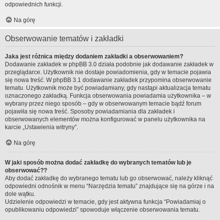
odpowiednich funkcji.
Na górę
Obserwowanie tematów i zakładki
Jaka jest różnica między dodaniem zakładki a obserwowaniem?
Dodawanie zakładek w phpBB 3.0 działa podobnie jak dodawanie zakładek w
przeglądarce. Użytkownik nie dostaje powiadomienia, gdy w temacie pojawia
się nowa treść. W phpBB 3.1 dodawanie zakładek przypomina obserwowanie
tematu. Użytkownik może być powiadamiany, gdy nastąpi aktualizacja tematu
oznaczonego zakładką. Funkcja obserwowania powiadamia użytkownika – w
wybrany przez niego sposób – gdy w obserwowanym temacie bądź forum
pojawiła się nowa treść. Sposoby powiadamiania dla zakładek i
obserwowanych elementów można konfigurować w panelu użytkownika na
karcie „Ustawienia witryny”.
Na górę
W jaki sposób można dodać zakładkę do wybranych tematów lub je
obserwować??
Aby dodać zakładkę do wybranego tematu lub go obserwować, należy kliknąć
odpowiedni odnośnik w menu “Narzędzia tematu” znajdujące się na górze i na
dole wątku.
Udzielenie odpowiedzi w temacie, gdy jest aktywna funkcja “Powiadamiaj o
opublikowaniu odpowiedzi” spowoduje włączenie obserwowania tematu.