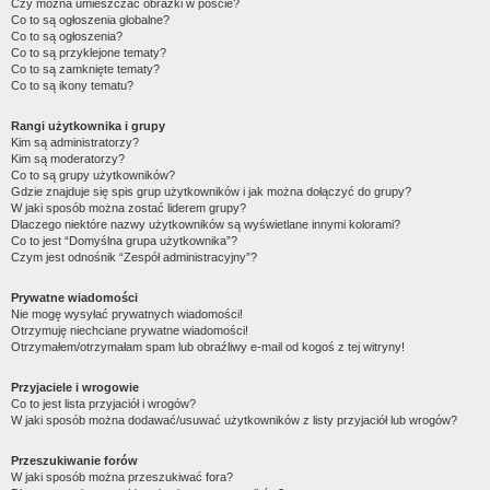
Czy można umieszczać obrazki w poście?
Co to są ogłoszenia globalne?
Co to są ogłoszenia?
Co to są przyklejone tematy?
Co to są zamknięte tematy?
Co to są ikony tematu?
Rangi użytkownika i grupy
Kim są administratorzy?
Kim są moderatorzy?
Co to są grupy użytkowników?
Gdzie znajduje się spis grup użytkowników i jak można dołączyć do grupy?
W jaki sposób można zostać liderem grupy?
Dlaczego niektóre nazwy użytkowników są wyświetlane innymi kolorami?
Co to jest “Domyślna grupa użytkownika”?
Czym jest odnośnik “Zespół administracyjny”?
Prywatne wiadomości
Nie mogę wysyłać prywatnych wiadomości!
Otrzymuję niechciane prywatne wiadomości!
Otrzymałem/otrzymałam spam lub obraźliwy e-mail od kogoś z tej witryny!
Przyjaciele i wrogowie
Co to jest lista przyjaciół i wrogów?
W jaki sposób można dodawać/usuwać użytkowników z listy przyjaciół lub wrogów?
Przeszukiwanie forów
W jaki sposób można przeszukiwać fora?