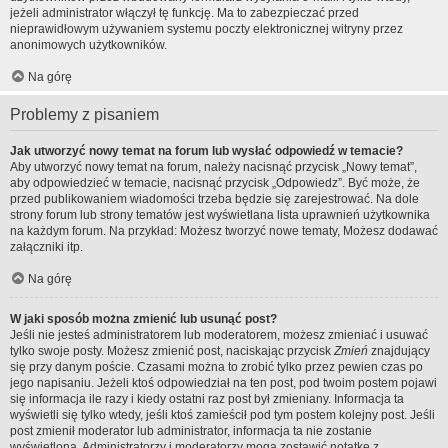
jeżeli administrator włączył tę funkcję. Ma to zabezpieczać przed
nieprawidłowym używaniem systemu poczty elektronicznej witryny przez
anonimowych użytkowników.
Na górę
Problemy z pisaniem
Jak utworzyć nowy temat na forum lub wysłać odpowiedź w temacie?
Aby utworzyć nowy temat na forum, należy nacisnąć przycisk „Nowy temat”,
aby odpowiedzieć w temacie, nacisnąć przycisk „Odpowiedz”. Być może, że
przed publikowaniem wiadomości trzeba będzie się zarejestrować. Na dole
strony forum lub strony tematów jest wyświetlana lista uprawnień użytkownika
na każdym forum. Na przykład: Możesz tworzyć nowe tematy, Możesz dodawać
załączniki itp.
Na górę
W jaki sposób można zmienić lub usunąć post?
Jeśli nie jesteś administratorem lub moderatorem, możesz zmieniać i usuwać
tylko swoje posty. Możesz zmienić post, naciskając przycisk
Zmień
znajdujący
się przy danym poście. Czasami można to zrobić tylko przez pewien czas po
jego napisaniu. Jeżeli ktoś odpowiedział na ten post, pod twoim postem pojawi
się informacja ile razy i kiedy ostatni raz post był zmieniany. Informacja ta
wyświetli się tylko wtedy, jeśli ktoś zamieścił pod tym postem kolejny post. Jeśli
post zmienił moderator lub administrator, informacja ta nie zostanie
wyświetlona. Administratorzy i moderatorzy mogą zostawić notatkę z