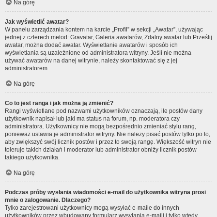
Na górę
Jak wyświetlić awatar?
W panelu zarządzania kontem na karcie „Profil” w sekcji „Awatar”, używając
jednej z czterech metod: Gravatar, Galeria awatarów, Zdalny awatar lub Prześlij
awatar, można dodać awatar. Wyświetlanie awatarów i sposób ich
wyświetlania są uzależnione od administratora witryny. Jeśli nie można
używać awatarów na danej witrynie, należy skontaktować się z jej
administratorem.
Na górę
Co to jest ranga i jak można ją zmienić?
Rangi wyświetlane pod nazwami użytkowników oznaczają, ile postów dany
użytkownik napisał lub jaki ma status na forum, np. moderatora czy
administratora. Użytkownicy nie mogą bezpośrednio zmieniać stylu rang,
ponieważ ustawia je administrator witryny. Nie należy pisać postów tylko po to,
aby zwiększyć swój licznik postów i przez to swoją rangę. Większość witryn nie
toleruje takich działań i moderator lub administrator obniży licznik postów
takiego użytkownika.
Na górę
Podczas próby wysłania wiadomości e-mail do użytkownika witryna prosi
mnie o zalogowanie. Dlaczego?
Tylko zarejestrowani użytkownicy mogą wysyłać e-maile do innych
użytkowników przez wbudowany formularz wysyłania e-maili i tylko wtedy,