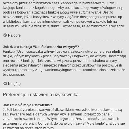
określony przez administratora czas. Zapobiega to niewłaściwemu użyciu
twojego konta przez kogoś innego. Aby pozostać zalogowanym/zalogowaną,
podczas logowania zaznacz funkcję
Loguj mnie automatycznie
. Jest to
niezalecane, jeżeli korzystasz z witryny z ogólnie dostępnego komputera, np.
w bibliotece, kawiarence internetowej, sali komputerowej w szkole lub na
uczelni itp. Jeśli nie widzisz tej funkcji, oznacza to, że administrator ją wyłączył.
Na górę
Jak działa funkcja “Usuń ciasteczka witryny”?
Funkcja “Usuń ciasteczka witryny” usuwa ciasteczka utworzone przez phpBB
dzięki, którym użytkownik jest autoryzowany i logowany do witryny. Dostarczają
one również funkcję – jeśli została włączona przez administratora witryny –
śledzenia przeczytanych i nieprzeczytanych przez użytkownika postów. Jeśli
występują problemy z logowaniem/wylogowaniem, usunięcie ciasteczek może
być pomocne.
Na górę
Preferencje i ustawienia użytkownika
Jak zmienić moje ustawienia?
Jeżeli jesteś zarejestrowanym użytkownikiem, wszystkie twoje ustawienia są
zapisywane w bazie danych witryny. Aby je zmienić, przejdź do panelu
zarządzania swoim kontem. W tym miejscu możesz dokonać zmian swoich
ustawień i preferencji. Odnośnik do panelu o nazwie “Moje konto” znajduje się
zazwyczaj na górze stron witryny.