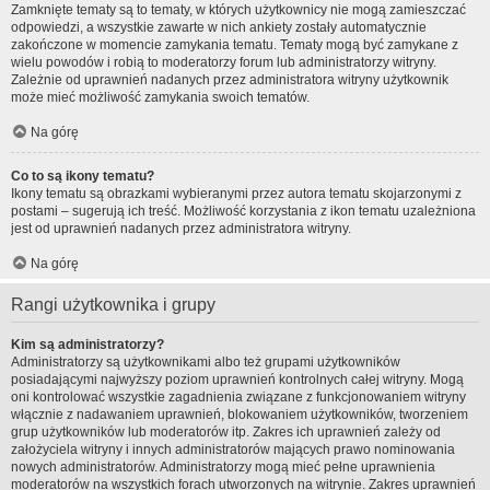
Zamknięte tematy są to tematy, w których użytkownicy nie mogą zamieszczać
odpowiedzi, a wszystkie zawarte w nich ankiety zostały automatycznie
zakończone w momencie zamykania tematu. Tematy mogą być zamykane z
wielu powodów i robią to moderatorzy forum lub administratorzy witryny.
Zależnie od uprawnień nadanych przez administratora witryny użytkownik
może mieć możliwość zamykania swoich tematów.
Na górę
Co to są ikony tematu?
Ikony tematu są obrazkami wybieranymi przez autora tematu skojarzonymi z
postami – sugerują ich treść. Możliwość korzystania z ikon tematu uzależniona
jest od uprawnień nadanych przez administratora witryny.
Na górę
Rangi użytkownika i grupy
Kim są administratorzy?
Administratorzy są użytkownikami albo też grupami użytkowników
posiadającymi najwyższy poziom uprawnień kontrolnych całej witryny. Mogą
oni kontrolować wszystkie zagadnienia związane z funkcjonowaniem witryny
włącznie z nadawaniem uprawnień, blokowaniem użytkowników, tworzeniem
grup użytkowników lub moderatorów itp. Zakres ich uprawnień zależy od
założyciela witryny i innych administratorów mających prawo nominowania
nowych administratorów. Administratorzy mogą mieć pełne uprawnienia
moderatorów na wszystkich forach utworzonych na witrynie. Zakres uprawnień