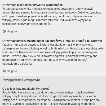
Otrzymuję niechciane prywatne wiadomości!
W panelu użytkownika możesz, określając odpowiednie reguły ustawić
automatyczne usuwanie wiadomości od danego nadawcy. Jeżeli otrzymujesz
od kogoś obraźliwe prywatne wiadomości, poinformuj o tym moderatorów
witryny, którzy będą mogli zabronić takiemu użytkownikowi wysyłania
jakichkolwiek prywatnych wiadomości.
Na górę
Otrzymałem/otrzymałam spam lub obraźliwy e-mail od kogoś z tej witryny!
Przykro nam z tego powodu. System wysyłania e-maili witryny zawiera
zabezpieczenia umożliwiające wytropienie użytkowników, którzy wysyłają takie
wiadomości. Prześlij administratorowi witryny pełną kopię otrzymanego e-
maila – ważne, aby były w niej zawarte nagłówki, ponieważ zawierają one
informacje o nadawcy. Administrator będzie wówczas mógł podjąć
odpowiednie działania.
Na górę
Przyjaciele i wrogowie
Co to jest lista przyjaciół i wrogów?
Jest to lista, którą można użyć do organizowania różnych użytkowników
witryny. Użytkownicy dodani do listy przyjaciół będą wyświetleni na karcie
Przyjaciele
znajdującej się w panelu zarządzania kontem. Z tego poziomu
można szybko sprawdzić ich status, a także wysłać prywatną wiadomość.