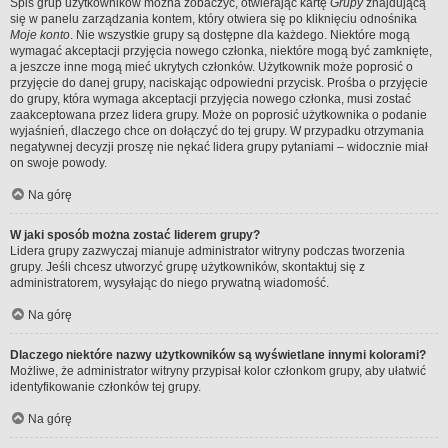
Spis grup użytkowników można zobaczyć, otwierając kartę
Grupy
znajdującą
się w panelu zarządzania kontem, który otwiera się po kliknięciu odnośnika
Moje konto
. Nie wszystkie grupy są dostępne dla każdego. Niektóre mogą
wymagać akceptacji przyjęcia nowego członka, niektóre mogą być zamknięte,
a jeszcze inne mogą mieć ukrytych członków. Użytkownik może poprosić o
przyjęcie do danej grupy, naciskając odpowiedni przycisk. Prośba o przyjęcie
do grupy, która wymaga akceptacji przyjęcia nowego członka, musi zostać
zaakceptowana przez lidera grupy. Może on poprosić użytkownika o podanie
wyjaśnień, dlaczego chce on dołączyć do tej grupy. W przypadku otrzymania
negatywnej decyzji proszę nie nękać lidera grupy pytaniami – widocznie miał
on swoje powody.
Na górę
W jaki sposób można zostać liderem grupy?
Lidera grupy zazwyczaj mianuje administrator witryny podczas tworzenia
grupy. Jeśli chcesz utworzyć grupę użytkowników, skontaktuj się z
administratorem, wysyłając do niego prywatną wiadomość.
Na górę
Dlaczego niektóre nazwy użytkowników są wyświetlane innymi kolorami?
Możliwe, że administrator witryny przypisał kolor członkom grupy, aby ułatwić
identyfikowanie członków tej grupy.
Na górę