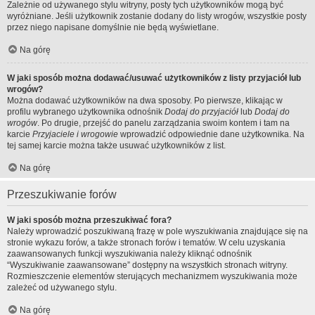
Zależnie od używanego stylu witryny, posty tych użytkowników mogą być
wyróżniane. Jeśli użytkownik zostanie dodany do listy wrogów, wszystkie posty
przez niego napisane domyślnie nie będą wyświetlane.
Na górę
W jaki sposób można dodawać/usuwać użytkowników z listy przyjaciół lub
wrogów?
Można dodawać użytkowników na dwa sposoby. Po pierwsze, klikając w
profilu wybranego użytkownika odnośnik
Dodaj do przyjaciół
lub
Dodaj do
wrogów
. Po drugie, przejść do panelu zarządzania swoim kontem i tam na
karcie
Przyjaciele i wrogowie
wprowadzić odpowiednie dane użytkownika. Na
tej samej karcie można także usuwać użytkowników z list.
Na górę
Przeszukiwanie forów
W jaki sposób można przeszukiwać fora?
Należy wprowadzić poszukiwaną frazę w pole wyszukiwania znajdujące się na
stronie wykazu forów, a także stronach forów i tematów. W celu uzyskania
zaawansowanych funkcji wyszukiwania należy kliknąć odnośnik
“Wyszukiwanie zaawansowane” dostępny na wszystkich stronach witryny.
Rozmieszczenie elementów sterujących mechanizmem wyszukiwania może
zależeć od używanego stylu.
Na górę