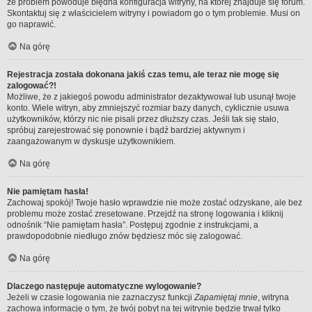
że problem powoduje błędna konfiguracja witryny, na której znajduje się forum.
Skontaktuj się z właścicielem witryny i powiadom go o tym problemie. Musi on
go naprawić.
Na górę
Rejestracja została dokonana jakiś czas temu, ale teraz nie mogę się
zalogować?!
Możliwe, że z jakiegoś powodu administrator dezaktywował lub usunął twoje
konto. Wiele witryn, aby zmniejszyć rozmiar bazy danych, cyklicznie usuwa
użytkowników, którzy nic nie pisali przez dłuższy czas. Jeśli tak się stało,
spróbuj zarejestrować się ponownie i bądź bardziej aktywnym i
zaangażowanym w dyskusje użytkownikiem.
Na górę
Nie pamiętam hasła!
Zachowaj spokój! Twoje hasło wprawdzie nie może zostać odzyskane, ale bez
problemu może zostać zresetowane. Przejdź na stronę logowania i kliknij
odnośnik “Nie pamiętam hasła”. Postępuj zgodnie z instrukcjami, a
prawdopodobnie niedługo znów będziesz móc się zalogować.
Na górę
Dlaczego następuje automatyczne wylogowanie?
Jeżeli w czasie logowania nie zaznaczysz funkcji
Zapamiętaj mnie
, witryna
zachowa informację o tym, że twój pobyt na tej witrynie będzie trwał tylko