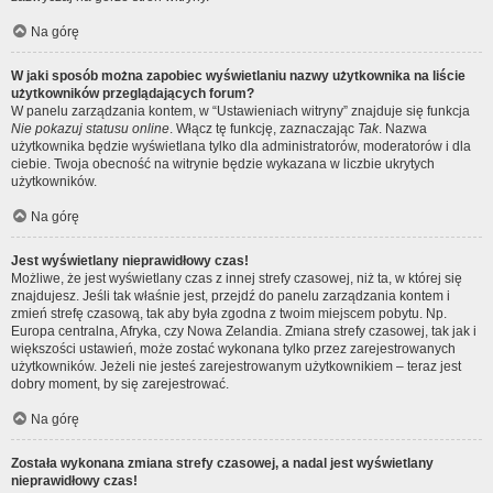
Na górę
W jaki sposób można zapobiec wyświetlaniu nazwy użytkownika na liście
użytkowników przeglądających forum?
W panelu zarządzania kontem, w “Ustawieniach witryny” znajduje się funkcja
Nie pokazuj statusu online
. Włącz tę funkcję, zaznaczając
Tak
. Nazwa
użytkownika będzie wyświetlana tylko dla administratorów, moderatorów i dla
ciebie. Twoja obecność na witrynie będzie wykazana w liczbie ukrytych
użytkowników.
Na górę
Jest wyświetlany nieprawidłowy czas!
Możliwe, że jest wyświetlany czas z innej strefy czasowej, niż ta, w której się
znajdujesz. Jeśli tak właśnie jest, przejdź do panelu zarządzania kontem i
zmień strefę czasową, tak aby była zgodna z twoim miejscem pobytu. Np.
Europa centralna, Afryka, czy Nowa Zelandia. Zmiana strefy czasowej, tak jak i
większości ustawień, może zostać wykonana tylko przez zarejestrowanych
użytkowników. Jeżeli nie jesteś zarejestrowanym użytkownikiem – teraz jest
dobry moment, by się zarejestrować.
Na górę
Została wykonana zmiana strefy czasowej, a nadal jest wyświetlany
nieprawidłowy czas!