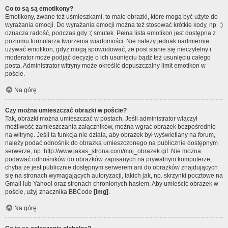
Co to są są emotikony?
Emotikony, zwane też uśmieszkami, to małe obrazki, które mogą być użyte do
wyrażania emocji. Do wyrażania emocji można też stosować krótkie kody, np. :)
oznacza radość, podczas gdy :( smutek. Pełna lista emotikon jest dostępna z
poziomu formularza tworzenia wiadomości. Nie należy jednak nadmiernie
używać emotikon, gdyż mogą spowodować, że post stanie się nieczytelny i
moderator może podjąć decyzję o ich usunięciu bądź też usunięciu całego
posta. Administrator witryny może określić dopuszczalny limit emotikon w
poście.
Na górę
Czy można umieszczać obrazki w poście?
Tak, obrazki można umieszczać w postach. Jeśli administrator włączył
możliwość zamieszczania załączników, można wgrać obrazek bezpośrednio
na witrynę. Jeśli ta funkcja nie działa, aby obrazek był wyświetlany na forum,
należy podać odnośnik do obrazka umieszczonego na publicznie dostępnym
serwerze, np. http://www.jakas_strona.com/moj_obrazek.gif. Nie można
podawać odnośników do obrazków zapisanych na prywatnym komputerze,
chyba że jest publicznie dostępnym serwerem ani do obrazków znajdujących
się na stronach wymagających autoryzacji, takich jak, np. skrzynki pocztowe na
Gmail lub Yahoo! oraz stronach chronionych hasłem. Aby umieścić obrazek w
poście, użyj znacznika BBCode
[img]
.
Na górę