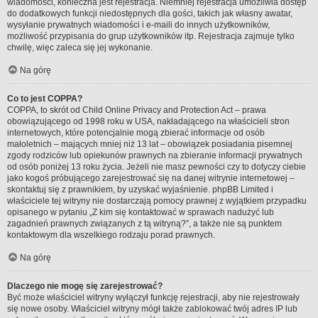
wiadomości, konieczna jest rejestracja. Niemniej rejestracja umożliwia dostęp
do dodatkowych funkcji niedostępnych dla gości, takich jak własny awatar,
wysyłanie prywatnych wiadomości i e-maili do innych użytkowników,
możliwość przypisania do grup użytkowników itp. Rejestracja zajmuje tylko
chwilę, więc zaleca się jej wykonanie.
Na górę
Co to jest COPPA?
COPPA, to skrót od Child Online Privacy and Protection Act – prawa
obowiązującego od 1998 roku w USA, nakładającego na właścicieli stron
internetowych, które potencjalnie mogą zbierać informacje od osób
małoletnich – mających mniej niż 13 lat – obowiązek posiadania pisemnej
zgody rodziców lub opiekunów prawnych na zbieranie informacji prywatnych
od osób poniżej 13 roku życia. Jeżeli nie masz pewności czy to dotyczy ciebie
jako kogoś próbującego zarejestrować się na danej witrynie internetowej –
skontaktuj się z prawnikiem, by uzyskać wyjaśnienie. phpBB Limited i
właściciele tej witryny nie dostarczają pomocy prawnej z wyjątkiem przypadku
opisanego w pytaniu „Z kim się kontaktować w sprawach nadużyć lub
zagadnień prawnych związanych z tą witryną?”, a także nie są punktem
kontaktowym dla wszelkiego rodzaju porad prawnych.
Na górę
Dlaczego nie mogę się zarejestrować?
Być może właściciel witryny wyłączył funkcję rejestracji, aby nie rejestrowały
się nowe osoby. Właściciel witryny mógł także zablokować twój adres IP lub