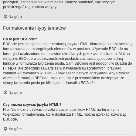
początek, jest napisanie w nim posta. Należy pamiętać, aby przy tym
przestrzegać regulaminu witryny.
Na górę
Formatowanie i typy tematów
Co to jest BBCode?
BBCode jest specjalną implementacją języka HTML, która daje lepszą kontrolę
formatowania poszczególnych elementów w postach. Używanie BBCode na
forum jest uzależnione od ustawień określanych przez administratora. Można
wyłączyć BBCode w poszczególnych postach, zaznaczając odpowiednią
funkcję w formularzu tworzenia posta. Sam BBCode jest podobny w składni do
HTML-a, ale znaczniki zawarte są w nawiasach kwadratowych [przykład]
zamiast w używanych w HTML-u nawiasach ostrych <przykład>. Aby uzyskać
więcej informacji o BBCode, zapoznaj się z przewodnikiem dostępnym ze
strony tworzenia posta po kliknięciu odnośnika
BBCode
.
Na górę
Czy można używać języka HTML?
Nie. Nie można używać i przetwarzać znaczników HTML na tej witrynie.
Większość formatowania, które dostarcza HTML, można uzyskać, używając
BBCode.
Na górę