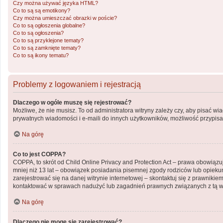
Czy można używać języka HTML?
Co to są są emotikony?
Czy można umieszczać obrazki w poście?
Co to są ogłoszenia globalne?
Co to są ogłoszenia?
Co to są przyklejone tematy?
Co to są zamknięte tematy?
Co to są ikony tematu?
Problemy z logowaniem i rejestracją
Dlaczego w ogóle muszę się rejestrować?
Możliwe, że nie musisz. To od administratora witryny zależy czy, aby pisać wi
prywatnych wiadomości i e-maili do innych użytkowników, możliwość przypisani
Na górę
Co to jest COPPA?
COPPA, to skrót od Child Online Privacy and Protection Act – prawa obowiązu
mniej niż 13 lat – obowiązek posiadania pisemnej zgody rodziców lub opiekun
zarejestrować się na danej witrynie internetowej – skontaktuj się z prawniki
kontaktować w sprawach nadużyć lub zagadnień prawnych związanych z tą wi
Na górę
Dlaczego nie mogę się zarejestrować?