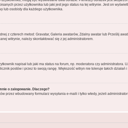
o użytkowniku, mogą być wyświetlane dwa obrazki. Pierwszy obrazek jest skojarzo
anych przez użytkownika lub jaki jest jego status na tej witrynie. Jest on wyświe
wy lub osobisty dla każdego użytkownika.
ednej z czterech metod: Gravatar, Galeria awatarów, Zdalny awatar lub Prześlij aw
nej witrynie, należy skontaktować się z jej administratorem.
kownik napisał lub jaki ma status na forum, np. moderatora czy administratora. 
licznik postów i przez to swoją rangę. Większość witryn nie toleruje takich działań 
mnie o zalogowanie. Dlaczego?
ów przez wbudowany formularz wysyłania e-maili i tylko wtedy, jeżeli administrat