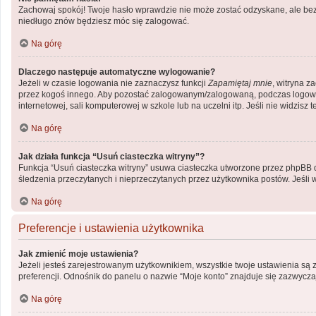
Zachowaj spokój! Twoje hasło wprawdzie nie może zostać odzyskane, ale bez 
niedługo znów będziesz móc się zalogować.
Na górę
Dlaczego następuje automatyczne wylogowanie?
Jeżeli w czasie logowania nie zaznaczysz funkcji
Zapamiętaj mnie
, witryna z
przez kogoś innego. Aby pozostać zalogowanym/zalogowaną, podczas logow
internetowej, sali komputerowej w szkole lub na uczelni itp. Jeśli nie widzisz te
Na górę
Jak działa funkcja “Usuń ciasteczka witryny”?
Funkcja “Usuń ciasteczka witryny” usuwa ciasteczka utworzone przez phpBB dzi
śledzenia przeczytanych i nieprzeczytanych przez użytkownika postów. Jeś
Na górę
Preferencje i ustawienia użytkownika
Jak zmienić moje ustawienia?
Jeżeli jesteś zarejestrowanym użytkownikiem, wszystkie twoje ustawienia są
preferencji. Odnośnik do panelu o nazwie “Moje konto” znajduje się zazwyczaj
Na górę