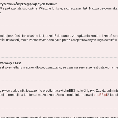
 użytkowników przeglądających forum?
Nie pokazuj statusu online
. Włącz tę funkcję, zaznaczając
Tak
. Nazwa użytkownika 
.
ę znajdujesz. Jeśli tak właśnie jest, przejdź do panelu zarządzania kontem i zmień
kszości ustawień, może zostać wykonana tylko przez zarejestrowanych użytkowników.
awidłowy czas!
est wyświetlany nieprawidłowo, oznacza to, że czas na serwerze jest ustawiony nie
ęzykową albo nikt jeszcze nie przetłumaczył phpBB3 na twój język. Zapytaj adminis
ęcej informacji na ten temat można znaleźć na stronie internetowej
phpBB.pl
® lub 