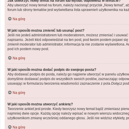
Jak utworzyć nowy temat na forum lub wysłać odpowiedź w temacie?
Aby utworzyć nowy temat na forum, należy nacisnąć przycisk „Nowy temat”, a
forum lub strony tematów jest wyświetlana lista uprawnień użytkownika na k
Na górę
W jaki sposób można zmienić lub usunąć post?
Jeśli nie jesteś administratorem lub moderatorem, możesz zmieniać i usuwać 
napisaniu. Jeżeli ktoś odpowiedział na ten post, pod twoim postem pojawi się inf
zmienił moderator lub administrator, informacja ta nie zostanie wyświetlona. 
pod ich postem nowy post.
Na górę
W jaki sposób można dodać podpis do swojego posta?
Aby dodawać podpis do posta, należy go najpierw utworzyć w panelu użytkow
domyślnie dodawać podpis do wszystkich swoich postów, zaznaczając odpowie
usuwając w formularzu tworzenia wiadomości zaznaczenie z pola
Dołącz pod
Na górę
W jaki sposób można utworzyć ankietę?
Tworzenie ankiet jest proste. Kiedy tworzysz nowy temat bądź zmieniasz pierws
najmniej dwie opcje. Każdą opcję należy wpisać w nowym wierszu widocznego 
użytkownikom zmianę wcześniej oddanego głosu. Jeśli nie widzisz etykiety,
Na górę