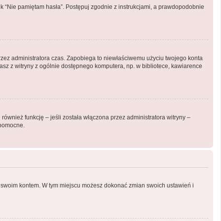
k “Nie pamiętam hasła”. Postępuj zgodnie z instrukcjami, a prawdopodobnie
y przez administratora czas. Zapobiega to niewłaściwemu użyciu twojego konta
ystasz z witryny z ogólnie dostępnego komputera, np. w bibliotece, kawiarence
ównież funkcję – jeśli została włączona przez administratora witryny –
 pomocne.
nia swoim kontem. W tym miejscu możesz dokonać zmian swoich ustawień i