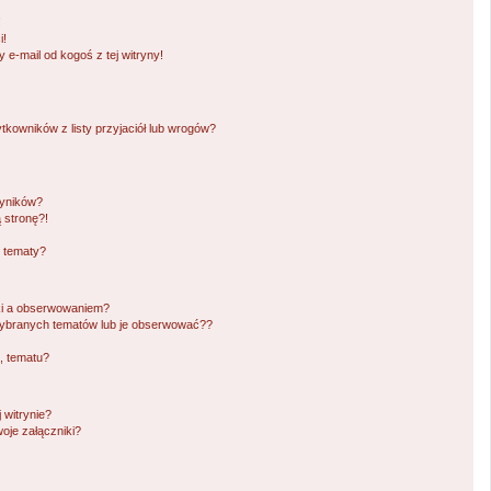
!
i!
e-mail od kogoś z tej witryny!
owników z listy przyjaciół lub wrogów?
wyników?
 stronę?!
i tematy?
ki a obserwowaniem?
ybranych tematów lub je obserwować??
, tematu?
 witrynie?
oje załączniki?