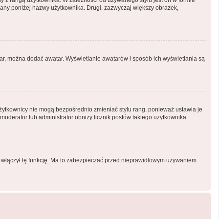
ny z rangą użytkownika. W zależności od używanego stylu jest on w formie
tlany poniżej nazwy użytkownika. Drugi, zazwyczaj większy obrazek,
atar, można dodać awatar. Wyświetlanie awatarów i sposób ich wyświetlania są
Użytkownicy nie mogą bezpośrednio zmieniać stylu rang, ponieważ ustawia je
i moderator lub administrator obniży licznik postów takiego użytkownika.
or włączył tę funkcję. Ma to zabezpieczać przed nieprawidłowym używaniem