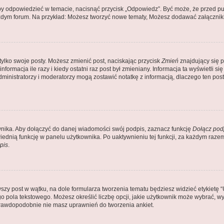
by odpowiedzieć w temacie, nacisnąć przycisk „Odpowiedz”. Być może, że przed pu
ażdym forum. Na przykład: Możesz tworzyć nowe tematy, Możesz dodawać załączniki 
tylko swoje posty. Możesz zmienić post, naciskając przycisk
Zmień
znajdujący się p
ormacja ile razy i kiedy ostatni raz post był zmieniany. Informacja ta wyświetli się 
Administratorzy i moderatorzy mogą zostawić notatkę z informacją, dlaczego ten po
nika. Aby dołączyć do danej wiadomości swój podpis, zaznacz funkcję
Dołącz pod
dnią funkcję w panelu użytkownika. Po uaktywnieniu tej funkcji, za każdym raz
pis
.
zy post w wątku, na dole formularza tworzenia tematu będziesz widzieć etykietę “Utw
pola tekstowego. Możesz określić liczbę opcji, jakie użytkownik może wybrać, wyz
 prawdopodobnie nie masz uprawnień do tworzenia ankiet.