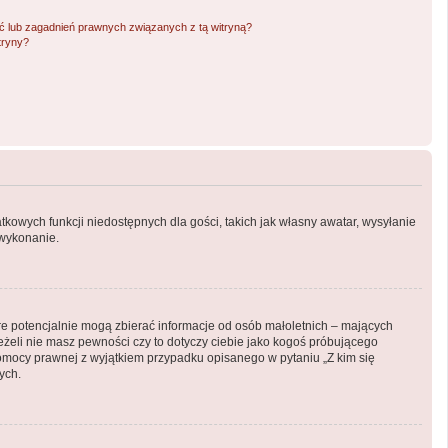
 lub zagadnień prawnych związanych z tą witryną?
tryny?
atkowych funkcji niedostępnych dla gości, takich jak własny awatar, wysyłanie
 wykonanie.
óre potencjalnie mogą zbierać informacje od osób małoletnich – mających
eżeli nie masz pewności czy to dotyczy ciebie jako kogoś próbującego
ą pomocy prawnej z wyjątkiem przypadku opisanego w pytaniu „Z kim się
ych.