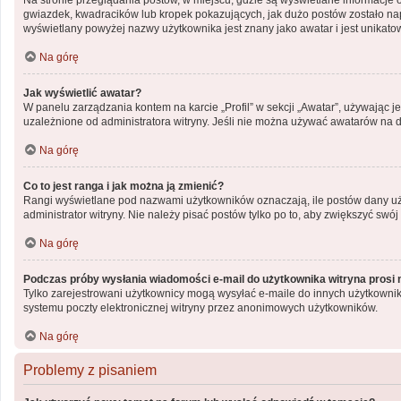
Na stronie przeglądania postów, w miejscu, gdzie są wyświetlane informacje 
gwiazdek, kwadracików lub kropek pokazujących, jak dużo postów zostało napis
wyświetlany powyżej nazwy użytkownika jest znany jako awatar i jest unikato
Na górę
Jak wyświetlić awatar?
W panelu zarządzania kontem na karcie „Profil” w sekcji „Awatar”, używając j
uzależnione od administratora witryny. Jeśli nie można używać awatarów na da
Na górę
Co to jest ranga i jak można ją zmienić?
Rangi wyświetlane pod nazwami użytkowników oznaczają, ile postów dany użyt
administrator witryny. Nie należy pisać postów tylko po to, aby zwiększyć swój 
Na górę
Podczas próby wysłania wiadomości e-mail do użytkownika witryna prosi 
Tylko zarejestrowani użytkownicy mogą wysyłać e-maile do innych użytkownik
systemu poczty elektronicznej witryny przez anonimowych użytkowników.
Na górę
Problemy z pisaniem