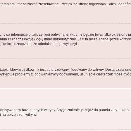
problemu może zostać zresetowane. Przejdź na stronę logowania i kliknij odnośni
achowa informację o tym, że twój pobyt na tej witrynie będzie trwał tylko określon
ania zaznacz funkcję
Loguj mnie automatycznie
. Jest to niezalecane, jeżeli korz
j funkcji, oznacza to, że administrator ją wyłączył.
ęki, którym użytkownik jest autoryzowany i logowany do witryny. Dostarczają one r
li występują problemy z logowaniem/wylogowaniem, usunięcie ciasteczek może być
 zapisywane w bazie danych witryny. Aby je zmienić, przejdź do panelu zarządza
 na górze stron witryny.