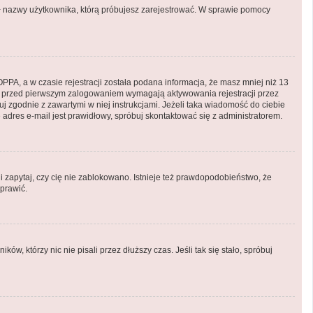
onił nazwy użytkownika, którą próbujesz zarejestrować. W sprawie pomocy
PA, a w czasie rejestracji została podana informacja, że masz mniej niż 13
ryny przed pierwszym zalogowaniem wymagają aktywowania rejestracji przez
puj zgodnie z zawartymi w niej instrukcjami. Jeżeli taka wiadomość do ciebie
adres e-mail jest prawidłowy, spróbuj skontaktować się z administratorem.
i zapytaj, czy cię nie zablokowano. Istnieje też prawdopodobieństwo, że
aprawić.
, którzy nic nie pisali przez dłuższy czas. Jeśli tak się stało, spróbuj