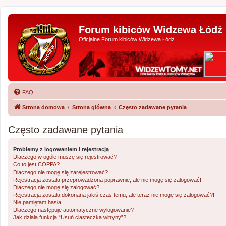
Forum kibiców Widzewa Łódź
Oficjalne Forum kibiców Widzewa Łódź
FAQ
Strona domowa
Strona główna
Często zadawane pytania
Często zadawane pytania
Problemy z logowaniem i rejestracją
Dlaczego w ogóle muszę się rejestrować?
Co to jest COPPA?
Dlaczego nie mogę się zarejestrować?
Rejestracja została przeprowadzona poprawnie, ale nie mogę się zalogować!
Dlaczego nie mogę się zalogować?
Rejestracja została dokonana jakiś czas temu, ale teraz nie mogę się zalogować?!
Nie pamiętam hasła!
Dlaczego następuje automatyczne wylogowanie?
Jak działa funkcja “Usuń ciasteczka witryny”?