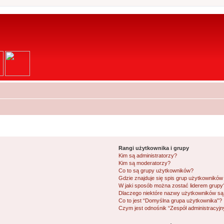
Rangi użytkownika i grupy
Kim są administratorzy?
Kim są moderatorzy?
Co to są grupy użytkowników?
Gdzie znajduje się spis grup użytkowników
W jaki sposób można zostać liderem grupy
Dlaczego niektóre nazwy użytkowników są 
Co to jest “Domyślna grupa użytkownika”?
Czym jest odnośnik “Zespół administracyjn