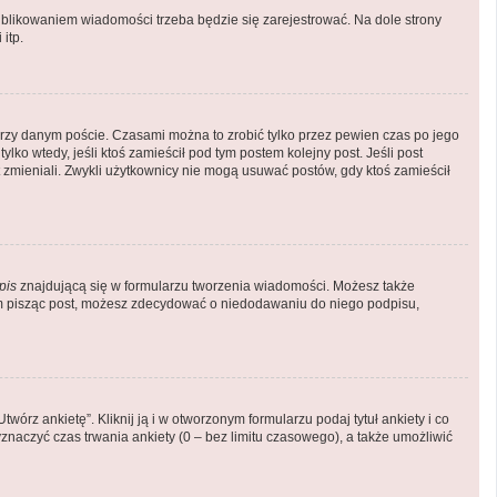
blikowaniem wiadomości trzeba będzie się zarejestrować. Na dole strony
itp.
rzy danym poście. Czasami można to zrobić tylko przez pewien czas po jego
tylko wtedy, jeśli ktoś zamieścił pod tym postem kolejny post. Jeśli post
st zmieniali. Zwykli użytkownicy nie mogą usuwać postów, gdy ktoś zamieścił
pis
znajdującą się w formularzu tworzenia wiadomości. Możesz także
em pisząc post, możesz zdecydować o niedodawaniu do niego podpisu,
órz ankietę”. Kliknij ją i w otworzonym formularzu podaj tytuł ankiety i co
naczyć czas trwania ankiety (0 – bez limitu czasowego), a także umożliwić