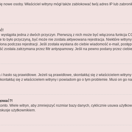
ły się nowe osoby. Właściciel witryny mógł także zablokować twój adres IP lub zabr
ać!
 wystąpiła jedna z dwóch przyczyn. Pierwszą z nich może być włączona funkcja COP
nie to było przyczyną, być może nie została aktywowana rejestracja. Niektóre wit
tlona podczas rejestracji. Jeśli została wysłana do ciebie wiadomość e-mail, postę
ć została zatrzymana przez filtr antyspamowy. Jeśli na pewno podany przez ciebie 
asło są prawidłowe. Jeżeli są prawidłowe, skontaktuj się z właścicielem witryny 
Skontaktuj się z właścicielem witryny i powiadom go o tym problemie. Musi on go n
ogować?!
to. Wiele witryn, aby zmniejszyć rozmiar bazy danych, cyklicznie usuwa użytkowników
skusje użytkownikiem.