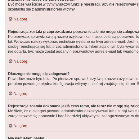
Być może właściciel witryny wyłączył funkcję rejestracji, aby nie rejestrowa
skontaktuj się z administratorem witryny.
Na górę
Rejestracja została przeprowadzona poprawnie, ale nie mogę się zalogow
Po pierwsze, sprawdź swoją nazwę użytkownika i hasło. Jeśli są poprawne, to
lat. Wówczas należy wykonać instrukcje wysłane na twój adres e-mail. Jeśli 
osobę rejestrującą się lub przez administratora. Informacja o tym była wyświe
nie dotarła, być może został podany nieprawidłowy adres e-mail lub wiadomoś
Na górę
Dlaczego nie mogę się zalogować?
Powodów może być kilka. Po pierwsze sprawdź, czy twoja nazwa użytkownika i h
problem powoduje błędna konfiguracja witryny, na której znajduje się forum. 
Na górę
Rejestracja została dokonana jakiś czas temu, ale teraz nie mogę się zal
Możliwe, że z jakiegoś powodu administrator dezaktywował lub usunął twoje kon
zarejestrować się ponownie i bądź bardziej aktywnym i zaangażowanym w dy
Na górę
Nie pamiętam hasła!