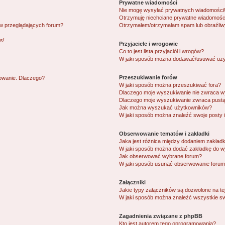
Prywatne wiadomości
Nie mogę wysyłać prywatnych wiadomości
Otrzymuję niechciane prywatne wiadomośc
ów przeglądających forum?
Otrzymałem/otrzymałam spam lub obraźliwy 
s!
Przyjaciele i wrogowie
Co to jest lista przyjaciół i wrogów?
W jaki sposób można dodawać/usuwać użytk
Przeszukiwanie forów
gowanie. Dlaczego?
W jaki sposób można przeszukiwać fora?
Dlaczego moje wyszukiwanie nie zwraca 
Dlaczego moje wyszukiwanie zwraca pustą
Jak można wyszukać użytkowników?
W jaki sposób można znaleźć swoje posty 
Obserwowanie tematów i zakładki
Jaka jest różnica między dodaniem zakład
W jaki sposób można dodać zakładkę do w
Jak obserwować wybrane forum?
W jaki sposób usunąć obserwowanie forum
Załączniki
Jakie typy załączników są dozwolone na tej
W jaki sposób można znaleźć wszystkie sw
Zagadnienia związane z phpBB
Kto jest autorem tego oprogramowania?