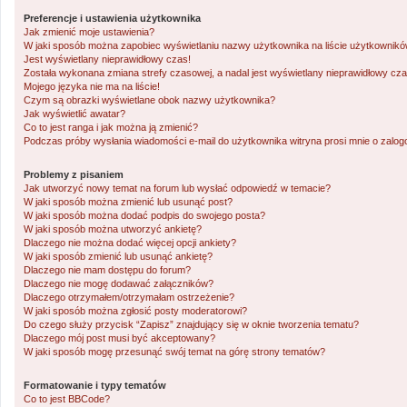
Preferencje i ustawienia użytkownika
Jak zmienić moje ustawienia?
W jaki sposób można zapobiec wyświetlaniu nazwy użytkownika na liście użytkownik
Jest wyświetlany nieprawidłowy czas!
Została wykonana zmiana strefy czasowej, a nadal jest wyświetlany nieprawidłowy cza
Mojego języka nie ma na liście!
Czym są obrazki wyświetlane obok nazwy użytkownika?
Jak wyświetlić awatar?
Co to jest ranga i jak można ją zmienić?
Podczas próby wysłania wiadomości e-mail do użytkownika witryna prosi mnie o zalo
Problemy z pisaniem
Jak utworzyć nowy temat na forum lub wysłać odpowiedź w temacie?
W jaki sposób można zmienić lub usunąć post?
W jaki sposób można dodać podpis do swojego posta?
W jaki sposób można utworzyć ankietę?
Dlaczego nie można dodać więcej opcji ankiety?
W jaki sposób zmienić lub usunąć ankietę?
Dlaczego nie mam dostępu do forum?
Dlaczego nie mogę dodawać załączników?
Dlaczego otrzymałem/otrzymałam ostrzeżenie?
W jaki sposób można zgłosić posty moderatorowi?
Do czego służy przycisk “Zapisz” znajdujący się w oknie tworzenia tematu?
Dlaczego mój post musi być akceptowany?
W jaki sposób mogę przesunąć swój temat na górę strony tematów?
Formatowanie i typy tematów
Co to jest BBCode?