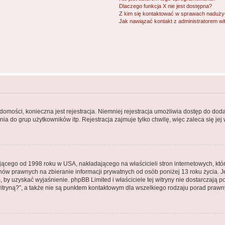
Dlaczego funkcja X nie jest dostępna?
Z kim się kontaktować w sprawach nadużyć
Jak nawiązać kontakt z administratorem wi
adomości, konieczna jest rejestracja. Niemniej rejestracja umożliwia dostęp do dod
a do grup użytkowników itp. Rejestracja zajmuje tylko chwilę, więc zaleca się jej
jącego od 1998 roku w USA, nakładającego na właścicieli stron internetowych, kt
ów prawnych na zbieranie informacji prywatnych od osób poniżej 13 roku życia. J
em, by uzyskać wyjaśnienie. phpBB Limited i właściciele tej witryny nie dostarczaj
tryną?”, a także nie są punktem kontaktowym dla wszelkiego rodzaju porad prawn