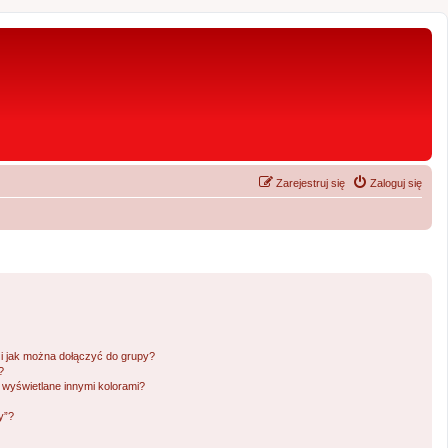
Zarejestruj się
Zaloguj się
 i jak można dołączyć do grupy?
?
wyświetlane innymi kolorami?
y”?