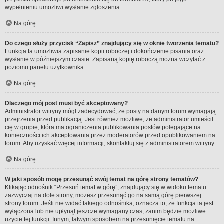
wypełnieniu umożliwi wysłanie zgłoszenia.
Na górę
Do czego służy przycisk “Zapisz” znajdujący się w oknie tworzenia tematu?
Funkcja ta umożliwia zapisanie kopii roboczej i dokończenie pisania oraz
wysłanie w późniejszym czasie. Zapisaną kopię roboczą można wczytać z
poziomu panelu użytkownika.
Na górę
Dlaczego mój post musi być akceptowany?
Administrator witryny mógł zadecydować, że posty na danym forum wymagają
przejrzenia przed publikacją. Jest również możliwe, że administrator umieścił
cię w grupie, która ma ograniczenia publikowania postów polegające na
konieczności ich akceptowania przez moderatorów przed opublikowaniem na
forum. Aby uzyskać więcej informacji, skontaktuj się z administratorem witryny.
Na górę
W jaki sposób mogę przesunąć swój temat na górę strony tematów?
Klikając odnośnik “Przesuń temat w górę”, znajdujący się w widoku tematu
zazwyczaj na dole strony, możesz przesunąć go na samą górę pierwszej
strony forum. Jeśli nie widać takiego odnośnika, oznacza to, że funkcja ta jest
wyłączona lub nie upłynął jeszcze wymagany czas, zanim będzie możliwe
użycie tej funkcji. Innym, łatwym sposobem na przesunięcie tematu na