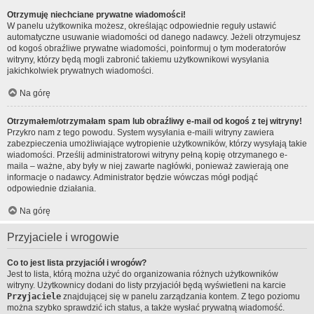
Otrzymuję niechciane prywatne wiadomości!
W panelu użytkownika możesz, określając odpowiednie reguły ustawić
automatyczne usuwanie wiadomości od danego nadawcy. Jeżeli otrzymujesz
od kogoś obraźliwe prywatne wiadomości, poinformuj o tym moderatorów
witryny, którzy będą mogli zabronić takiemu użytkownikowi wysyłania
jakichkolwiek prywatnych wiadomości.
Na górę
Otrzymałem/otrzymałam spam lub obraźliwy e-mail od kogoś z tej witryny!
Przykro nam z tego powodu. System wysyłania e-maili witryny zawiera
zabezpieczenia umożliwiające wytropienie użytkowników, którzy wysyłają takie
wiadomości. Prześlij administratorowi witryny pełną kopię otrzymanego e-
maila – ważne, aby były w niej zawarte nagłówki, ponieważ zawierają one
informacje o nadawcy. Administrator będzie wówczas mógł podjąć
odpowiednie działania.
Na górę
Przyjaciele i wrogowie
Co to jest lista przyjaciół i wrogów?
Jest to lista, którą można użyć do organizowania różnych użytkowników
witryny. Użytkownicy dodani do listy przyjaciół będą wyświetleni na karcie
Przyjaciele
znajdującej się w panelu zarządzania kontem. Z tego poziomu
można szybko sprawdzić ich status, a także wysłać prywatną wiadomość.