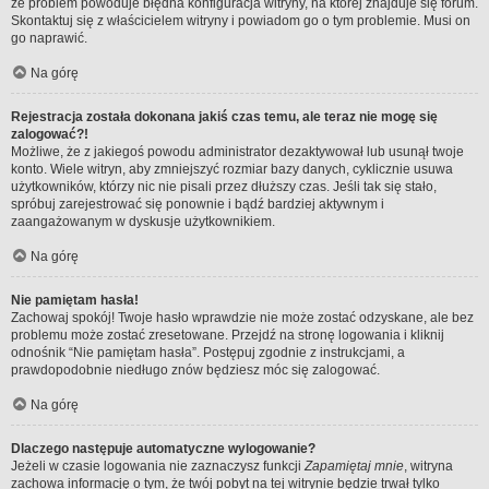
że problem powoduje błędna konfiguracja witryny, na której znajduje się forum.
Skontaktuj się z właścicielem witryny i powiadom go o tym problemie. Musi on
go naprawić.
Na górę
Rejestracja została dokonana jakiś czas temu, ale teraz nie mogę się
zalogować?!
Możliwe, że z jakiegoś powodu administrator dezaktywował lub usunął twoje
konto. Wiele witryn, aby zmniejszyć rozmiar bazy danych, cyklicznie usuwa
użytkowników, którzy nic nie pisali przez dłuższy czas. Jeśli tak się stało,
spróbuj zarejestrować się ponownie i bądź bardziej aktywnym i
zaangażowanym w dyskusje użytkownikiem.
Na górę
Nie pamiętam hasła!
Zachowaj spokój! Twoje hasło wprawdzie nie może zostać odzyskane, ale bez
problemu może zostać zresetowane. Przejdź na stronę logowania i kliknij
odnośnik “Nie pamiętam hasła”. Postępuj zgodnie z instrukcjami, a
prawdopodobnie niedługo znów będziesz móc się zalogować.
Na górę
Dlaczego następuje automatyczne wylogowanie?
Jeżeli w czasie logowania nie zaznaczysz funkcji
Zapamiętaj mnie
, witryna
zachowa informację o tym, że twój pobyt na tej witrynie będzie trwał tylko