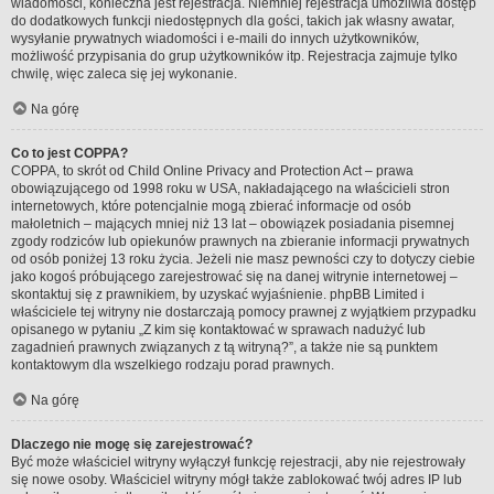
wiadomości, konieczna jest rejestracja. Niemniej rejestracja umożliwia dostęp
do dodatkowych funkcji niedostępnych dla gości, takich jak własny awatar,
wysyłanie prywatnych wiadomości i e-maili do innych użytkowników,
możliwość przypisania do grup użytkowników itp. Rejestracja zajmuje tylko
chwilę, więc zaleca się jej wykonanie.
Na górę
Co to jest COPPA?
COPPA, to skrót od Child Online Privacy and Protection Act – prawa
obowiązującego od 1998 roku w USA, nakładającego na właścicieli stron
internetowych, które potencjalnie mogą zbierać informacje od osób
małoletnich – mających mniej niż 13 lat – obowiązek posiadania pisemnej
zgody rodziców lub opiekunów prawnych na zbieranie informacji prywatnych
od osób poniżej 13 roku życia. Jeżeli nie masz pewności czy to dotyczy ciebie
jako kogoś próbującego zarejestrować się na danej witrynie internetowej –
skontaktuj się z prawnikiem, by uzyskać wyjaśnienie. phpBB Limited i
właściciele tej witryny nie dostarczają pomocy prawnej z wyjątkiem przypadku
opisanego w pytaniu „Z kim się kontaktować w sprawach nadużyć lub
zagadnień prawnych związanych z tą witryną?”, a także nie są punktem
kontaktowym dla wszelkiego rodzaju porad prawnych.
Na górę
Dlaczego nie mogę się zarejestrować?
Być może właściciel witryny wyłączył funkcję rejestracji, aby nie rejestrowały
się nowe osoby. Właściciel witryny mógł także zablokować twój adres IP lub