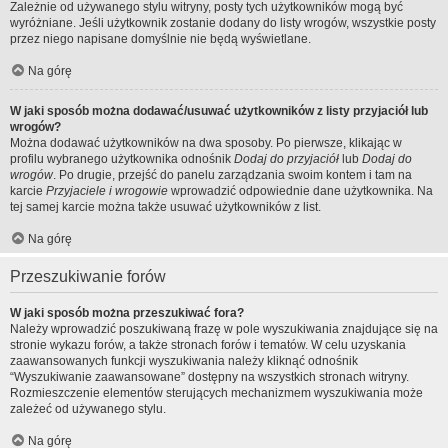
Zależnie od używanego stylu witryny, posty tych użytkowników mogą być
wyróżniane. Jeśli użytkownik zostanie dodany do listy wrogów, wszystkie posty
przez niego napisane domyślnie nie będą wyświetlane.
Na górę
W jaki sposób można dodawać/usuwać użytkowników z listy przyjaciół lub
wrogów?
Można dodawać użytkowników na dwa sposoby. Po pierwsze, klikając w
profilu wybranego użytkownika odnośnik
Dodaj do przyjaciół
lub
Dodaj do
wrogów
. Po drugie, przejść do panelu zarządzania swoim kontem i tam na
karcie
Przyjaciele i wrogowie
wprowadzić odpowiednie dane użytkownika. Na
tej samej karcie można także usuwać użytkowników z list.
Na górę
Przeszukiwanie forów
W jaki sposób można przeszukiwać fora?
Należy wprowadzić poszukiwaną frazę w pole wyszukiwania znajdujące się na
stronie wykazu forów, a także stronach forów i tematów. W celu uzyskania
zaawansowanych funkcji wyszukiwania należy kliknąć odnośnik
“Wyszukiwanie zaawansowane” dostępny na wszystkich stronach witryny.
Rozmieszczenie elementów sterujących mechanizmem wyszukiwania może
zależeć od używanego stylu.
Na górę