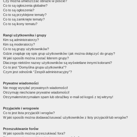
Czy można umieszczać obrazki w poście?
Co to są ogłoszenia globalne?
Co to są ogłoszenia?
Co to są przyklejone tematy?
Co to są zamknięte tematy?
Co to są ikony tematu?
Rangi użytkownika i grupy
Kim są administratorzy?
Kim są moderatorzy?
Co to są grupy użytkowników?
Gdzie znajduje się spis grup użytkowników i jak można dołączyć do grupy?
W jaki sposób można zostać liderem grupy?
Dlaczego niektóre nazwy użytkowników są wyświetlane innymi kolorami?
Co to jest “Domyślna grupa użytkownika”?
Czym jest odnośnik “Zespół administracyjny”?
Prywatne wiadomości
Nie mogę wysyłać prywatnych wiadomości!
Otrzymuję niechciane prywatne wiadomości!
Otrzymałem/otrzymałam spam lub obraźliwy e-mail od kogoś z tej witryny!
Przyjaciele i wrogowie
Co to jest lista przyjaciół i wrogów?
W jaki sposób można dodawać/usuwać użytkowników z listy przyjaciół lub wrogów?
Przeszukiwanie forów
W jaki sposób można przeszukiwać fora?