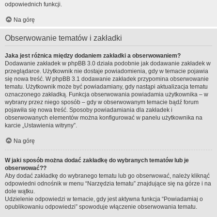
odpowiednich funkcji.
Na górę
Obserwowanie tematów i zakładki
Jaka jest różnica między dodaniem zakładki a obserwowaniem?
Dodawanie zakładek w phpBB 3.0 działa podobnie jak dodawanie zakładek w
przeglądarce. Użytkownik nie dostaje powiadomienia, gdy w temacie pojawia
się nowa treść. W phpBB 3.1 dodawanie zakładek przypomina obserwowanie
tematu. Użytkownik może być powiadamiany, gdy nastąpi aktualizacja tematu
oznaczonego zakładką. Funkcja obserwowania powiadamia użytkownika – w
wybrany przez niego sposób – gdy w obserwowanym temacie bądź forum
pojawiła się nowa treść. Sposoby powiadamiania dla zakładek i
obserwowanych elementów można konfigurować w panelu użytkownika na
karcie „Ustawienia witryny”.
Na górę
W jaki sposób można dodać zakładkę do wybranych tematów lub je
obserwować??
Aby dodać zakładkę do wybranego tematu lub go obserwować, należy kliknąć
odpowiedni odnośnik w menu “Narzędzia tematu” znajdujące się na górze i na
dole wątku.
Udzielenie odpowiedzi w temacie, gdy jest aktywna funkcja “Powiadamiaj o
opublikowaniu odpowiedzi” spowoduje włączenie obserwowania tematu.