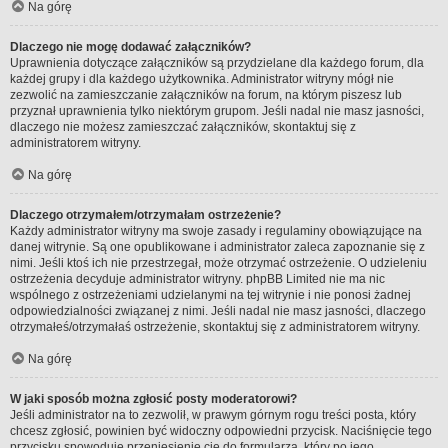
Na górę
Dlaczego nie mogę dodawać załączników?
Uprawnienia dotyczące załączników są przydzielane dla każdego forum, dla
każdej grupy i dla każdego użytkownika. Administrator witryny mógł nie
zezwolić na zamieszczanie załączników na forum, na którym piszesz lub
przyznał uprawnienia tylko niektórym grupom. Jeśli nadal nie masz jasności,
dlaczego nie możesz zamieszczać załączników, skontaktuj się z
administratorem witryny.
Na górę
Dlaczego otrzymałem/otrzymałam ostrzeżenie?
Każdy administrator witryny ma swoje zasady i regulaminy obowiązujące na
danej witrynie. Są one opublikowane i administrator zaleca zapoznanie się z
nimi. Jeśli ktoś ich nie przestrzegał, może otrzymać ostrzeżenie. O udzieleniu
ostrzeżenia decyduje administrator witryny. phpBB Limited nie ma nic
wspólnego z ostrzeżeniami udzielanymi na tej witrynie i nie ponosi żadnej
odpowiedzialności związanej z nimi. Jeśli nadal nie masz jasności, dlaczego
otrzymałeś/otrzymałaś ostrzeżenie, skontaktuj się z administratorem witryny.
Na górę
W jaki sposób można zgłosić posty moderatorowi?
Jeśli administrator na to zezwolił, w prawym górnym rogu treści posta, który
chcesz zgłosić, powinien być widoczny odpowiedni przycisk. Naciśnięcie tego
przycisku spowoduje przeniesienie cię do formularza, który po jego