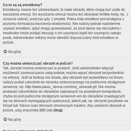
Co to są są emotikony?
Emotikony, zwane też uśmieszkami, to małe obrazki, które mogą być użyte do
wyrażania emocji. Do wyrażania emocji można też stosować krótkie kody, np. :)
oznacza radość, podczas gdy :( smutek. Pełna lista emotikon jest dostępna z
poziomu formularza tworzenia wiadomości. Nie należy jednak nadmiernie
używać emotikon, gdyż mogą spowodować, że post stanie się nieczytelny i
moderator może podjąć decyzję o ich usunięciu bądź też usunięciu całego
posta. Administrator witryny może określić dopuszczalny limit emotikon w
poście.
Na górę
Czy można umieszczać obrazki w poście?
Tak, obrazki można umieszczać w postach. Jeśli administrator włączył
możliwość zamieszczania załączników, można wgrać obrazek bezpośrednio
na witrynę. Jeśli ta funkcja nie działa, aby obrazek był wyświetlany na forum,
należy podać odnośnik do obrazka umieszczonego na publicznie dostępnym
serwerze, np. http://www.jakas_strona.com/moj_obrazek.gif. Nie można
podawać odnośników do obrazków zapisanych na prywatnym komputerze,
chyba że jest publicznie dostępnym serwerem ani do obrazków znajdujących
się na stronach wymagających autoryzacji, takich jak, np. skrzynki pocztowe na
Gmail lub Yahoo! oraz stronach chronionych hasłem. Aby umieścić obrazek w
poście, użyj znacznika BBCode
[img]
.
Na górę