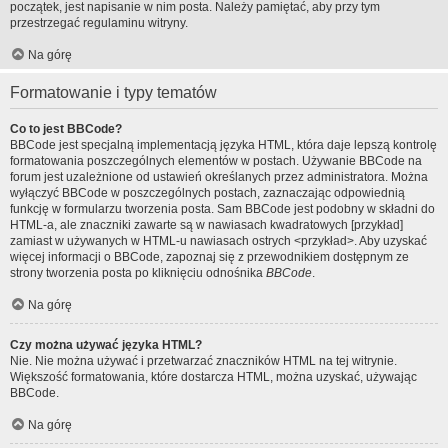
początek, jest napisanie w nim posta. Należy pamiętać, aby przy tym
przestrzegać regulaminu witryny.
Na górę
Formatowanie i typy tematów
Co to jest BBCode?
BBCode jest specjalną implementacją języka HTML, która daje lepszą kontrolę
formatowania poszczególnych elementów w postach. Używanie BBCode na
forum jest uzależnione od ustawień określanych przez administratora. Można
wyłączyć BBCode w poszczególnych postach, zaznaczając odpowiednią
funkcję w formularzu tworzenia posta. Sam BBCode jest podobny w składni do
HTML-a, ale znaczniki zawarte są w nawiasach kwadratowych [przykład]
zamiast w używanych w HTML-u nawiasach ostrych <przykład>. Aby uzyskać
więcej informacji o BBCode, zapoznaj się z przewodnikiem dostępnym ze
strony tworzenia posta po kliknięciu odnośnika
BBCode
.
Na górę
Czy można używać języka HTML?
Nie. Nie można używać i przetwarzać znaczników HTML na tej witrynie.
Większość formatowania, które dostarcza HTML, można uzyskać, używając
BBCode.
Na górę