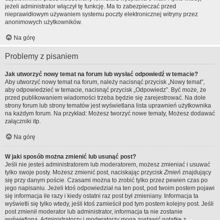
jeżeli administrator włączył tę funkcję. Ma to zabezpieczać przed
nieprawidłowym używaniem systemu poczty elektronicznej witryny przez
anonimowych użytkowników.
Na górę
Problemy z pisaniem
Jak utworzyć nowy temat na forum lub wysłać odpowiedź w temacie?
Aby utworzyć nowy temat na forum, należy nacisnąć przycisk „Nowy temat”,
aby odpowiedzieć w temacie, nacisnąć przycisk „Odpowiedz”. Być może, że
przed publikowaniem wiadomości trzeba będzie się zarejestrować. Na dole
strony forum lub strony tematów jest wyświetlana lista uprawnień użytkownika
na każdym forum. Na przykład: Możesz tworzyć nowe tematy, Możesz dodawać
załączniki itp.
Na górę
W jaki sposób można zmienić lub usunąć post?
Jeśli nie jesteś administratorem lub moderatorem, możesz zmieniać i usuwać
tylko swoje posty. Możesz zmienić post, naciskając przycisk
Zmień
znajdujący
się przy danym poście. Czasami można to zrobić tylko przez pewien czas po
jego napisaniu. Jeżeli ktoś odpowiedział na ten post, pod twoim postem pojawi
się informacja ile razy i kiedy ostatni raz post był zmieniany. Informacja ta
wyświetli się tylko wtedy, jeśli ktoś zamieścił pod tym postem kolejny post. Jeśli
post zmienił moderator lub administrator, informacja ta nie zostanie
wyświetlona. Administratorzy i moderatorzy mogą zostawić notatkę z