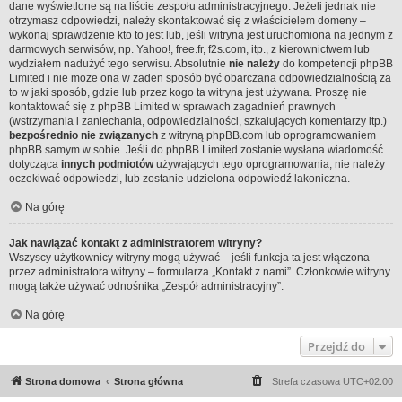
dane wyświetlone są na liście zespołu administracyjnego. Jeżeli jednak nie
otrzymasz odpowiedzi, należy skontaktować się z właścicielem domeny –
wykonaj sprawdzenie
kto to jest
lub, jeśli witryna jest uruchomiona na jednym z
darmowych serwisów, np. Yahoo!, free.fr, f2s.com, itp., z kierownictwem lub
wydziałem nadużyć tego serwisu. Absolutnie
nie należy
do kompetencji phpBB
Limited i nie może ona w żaden sposób być obarczana odpowiedzialnością za
to w jaki sposób, gdzie lub przez kogo ta witryna jest używana. Proszę nie
kontaktować się z phpBB Limited w sprawach zagadnień prawnych
(wstrzymania i zaniechania, odpowiedzialności, szkalujących komentarzy itp.)
bezpośrednio nie związanych
z witryną phpBB.com lub oprogramowaniem
phpBB samym w sobie. Jeśli do phpBB Limited zostanie wysłana wiadomość
dotycząca
innych podmiotów
używających tego oprogramowania, nie należy
oczekiwać odpowiedzi, lub zostanie udzielona odpowiedź lakoniczna.
Na górę
Jak nawiązać kontakt z administratorem witryny?
Wszyscy użytkownicy witryny mogą używać – jeśli funkcja ta jest włączona
przez administratora witryny – formularza „Kontakt z nami”. Członkowie witryny
mogą także używać odnośnika „Zespół administracyjny”.
Na górę
Przejdź do
Strona domowa
Strona główna
Strefa czasowa
UTC+02:00