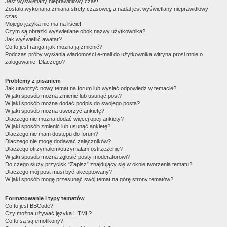
Jest wyświetlany nieprawidłowy czas!
Została wykonana zmiana strefy czasowej, a nadal jest wyświetlany nieprawidłowy
czas!
Mojego języka nie ma na liście!
Czym są obrazki wyświetlane obok nazwy użytkownika?
Jak wyświetlić awatar?
Co to jest ranga i jak można ją zmienić?
Podczas próby wysłania wiadomości e-mail do użytkownika witryna prosi mnie o
zalogowanie. Dlaczego?
Problemy z pisaniem
Jak utworzyć nowy temat na forum lub wysłać odpowiedź w temacie?
W jaki sposób można zmienić lub usunąć post?
W jaki sposób można dodać podpis do swojego posta?
W jaki sposób można utworzyć ankietę?
Dlaczego nie można dodać więcej opcji ankiety?
W jaki sposób zmienić lub usunąć ankietę?
Dlaczego nie mam dostępu do forum?
Dlaczego nie mogę dodawać załączników?
Dlaczego otrzymałem/otrzymałam ostrzeżenie?
W jaki sposób można zgłosić posty moderatorowi?
Do czego służy przycisk “Zapisz” znajdujący się w oknie tworzenia tematu?
Dlaczego mój post musi być akceptowany?
W jaki sposób mogę przesunąć swój temat na górę strony tematów?
Formatowanie i typy tematów
Co to jest BBCode?
Czy można używać języka HTML?
Co to są są emotikony?