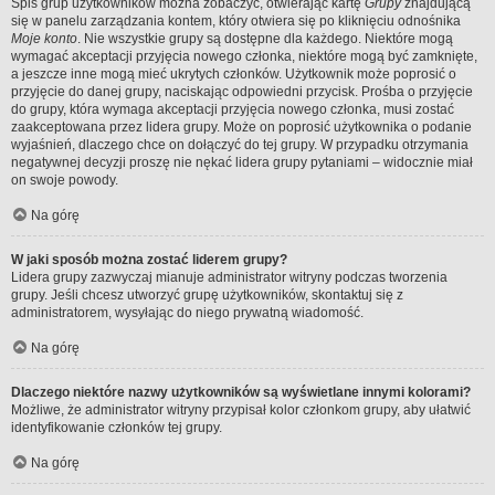
Spis grup użytkowników można zobaczyć, otwierając kartę
Grupy
znajdującą
się w panelu zarządzania kontem, który otwiera się po kliknięciu odnośnika
Moje konto
. Nie wszystkie grupy są dostępne dla każdego. Niektóre mogą
wymagać akceptacji przyjęcia nowego członka, niektóre mogą być zamknięte,
a jeszcze inne mogą mieć ukrytych członków. Użytkownik może poprosić o
przyjęcie do danej grupy, naciskając odpowiedni przycisk. Prośba o przyjęcie
do grupy, która wymaga akceptacji przyjęcia nowego członka, musi zostać
zaakceptowana przez lidera grupy. Może on poprosić użytkownika o podanie
wyjaśnień, dlaczego chce on dołączyć do tej grupy. W przypadku otrzymania
negatywnej decyzji proszę nie nękać lidera grupy pytaniami – widocznie miał
on swoje powody.
Na górę
W jaki sposób można zostać liderem grupy?
Lidera grupy zazwyczaj mianuje administrator witryny podczas tworzenia
grupy. Jeśli chcesz utworzyć grupę użytkowników, skontaktuj się z
administratorem, wysyłając do niego prywatną wiadomość.
Na górę
Dlaczego niektóre nazwy użytkowników są wyświetlane innymi kolorami?
Możliwe, że administrator witryny przypisał kolor członkom grupy, aby ułatwić
identyfikowanie członków tej grupy.
Na górę