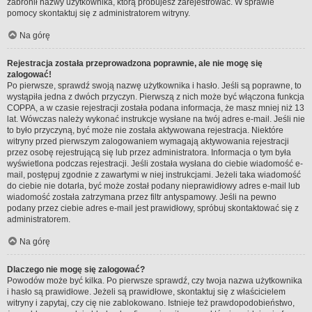
zabronił nazwy użytkownika, którą próbujesz zarejestrować. W sprawie
pomocy skontaktuj się z administratorem witryny.
Na górę
Rejestracja została przeprowadzona poprawnie, ale nie mogę się
zalogować!
Po pierwsze, sprawdź swoją nazwę użytkownika i hasło. Jeśli są poprawne, to
wystąpiła jedna z dwóch przyczyn. Pierwszą z nich może być włączona funkcja
COPPA, a w czasie rejestracji została podana informacja, że masz mniej niż 13
lat. Wówczas należy wykonać instrukcje wysłane na twój adres e-mail. Jeśli nie
to było przyczyną, być może nie została aktywowana rejestracja. Niektóre
witryny przed pierwszym zalogowaniem wymagają aktywowania rejestracji
przez osobę rejestrującą się lub przez administratora. Informacja o tym była
wyświetlona podczas rejestracji. Jeśli została wysłana do ciebie wiadomość e-
mail, postępuj zgodnie z zawartymi w niej instrukcjami. Jeżeli taka wiadomość
do ciebie nie dotarła, być może został podany nieprawidłowy adres e-mail lub
wiadomość została zatrzymana przez filtr antyspamowy. Jeśli na pewno
podany przez ciebie adres e-mail jest prawidłowy, spróbuj skontaktować się z
administratorem.
Na górę
Dlaczego nie mogę się zalogować?
Powodów może być kilka. Po pierwsze sprawdź, czy twoja nazwa użytkownika
i hasło są prawidłowe. Jeżeli są prawidłowe, skontaktuj się z właścicielem
witryny i zapytaj, czy cię nie zablokowano. Istnieje też prawdopodobieństwo,