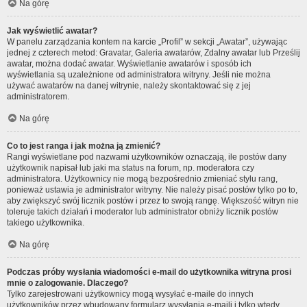
Na górę
Jak wyświetlić awatar?
W panelu zarządzania kontem na karcie „Profil” w sekcji „Awatar”, używając
jednej z czterech metod: Gravatar, Galeria awatarów, Zdalny awatar lub Prześlij
awatar, można dodać awatar. Wyświetlanie awatarów i sposób ich
wyświetlania są uzależnione od administratora witryny. Jeśli nie można
używać awatarów na danej witrynie, należy skontaktować się z jej
administratorem.
Na górę
Co to jest ranga i jak można ją zmienić?
Rangi wyświetlane pod nazwami użytkowników oznaczają, ile postów dany
użytkownik napisał lub jaki ma status na forum, np. moderatora czy
administratora. Użytkownicy nie mogą bezpośrednio zmieniać stylu rang,
ponieważ ustawia je administrator witryny. Nie należy pisać postów tylko po to,
aby zwiększyć swój licznik postów i przez to swoją rangę. Większość witryn nie
toleruje takich działań i moderator lub administrator obniży licznik postów
takiego użytkownika.
Na górę
Podczas próby wysłania wiadomości e-mail do użytkownika witryna prosi
mnie o zalogowanie. Dlaczego?
Tylko zarejestrowani użytkownicy mogą wysyłać e-maile do innych
użytkowników przez wbudowany formularz wysyłania e-maili i tylko wtedy,