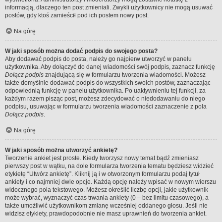
informacją, dlaczego ten post zmieniali. Zwykli użytkownicy nie mogą usuwać
postów, gdy ktoś zamieścił pod ich postem nowy post.
Na górę
W jaki sposób można dodać podpis do swojego posta?
Aby dodawać podpis do posta, należy go najpierw utworzyć w panelu
użytkownika. Aby dołączyć do danej wiadomości swój podpis, zaznacz funkcję
Dołącz podpis
znajdującą się w formularzu tworzenia wiadomości. Możesz
także domyślnie dodawać podpis do wszystkich swoich postów, zaznaczając
odpowiednią funkcję w panelu użytkownika. Po uaktywnieniu tej funkcji, za
każdym razem pisząc post, możesz zdecydować o niedodawaniu do niego
podpisu, usuwając w formularzu tworzenia wiadomości zaznaczenie z pola
Dołącz podpis
.
Na górę
W jaki sposób można utworzyć ankietę?
Tworzenie ankiet jest proste. Kiedy tworzysz nowy temat bądź zmieniasz
pierwszy post w wątku, na dole formularza tworzenia tematu będziesz widzieć
etykietę “Utwórz ankietę”. Kliknij ją i w otworzonym formularzu podaj tytuł
ankiety i co najmniej dwie opcje. Każdą opcję należy wpisać w nowym wierszu
widocznego pola tekstowego. Możesz określić liczbę opcji, jakie użytkownik
może wybrać, wyznaczyć czas trwania ankiety (0 – bez limitu czasowego), a
także umożliwić użytkownikom zmianę wcześniej oddanego głosu. Jeśli nie
widzisz etykiety, prawdopodobnie nie masz uprawnień do tworzenia ankiet.