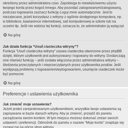
określony przez administratora czas. Zapobiega to niewłaściwemu użyciu
twojego konta przez kogoś innego. Aby pozostać zalogowanym/zalogowaną,
podczas logowania zaznacz funkcję
Loguj mnie automatycznie
. Jest to
niezalecane, jeżeli korzystasz z witryny z ogólnie dostępnego komputera, np.
w bibliotece, kawiarence internetowej, sali komputerowej w szkole lub na
uczelni itp. Jeśli nie widzisz tej funkcji, oznacza to, że administrator ją wyłączył.
Na górę
Jak działa funkcja “Usuń ciasteczka witryny”?
Funkcja “Usuń ciasteczka witryny” usuwa ciasteczka utworzone przez phpBB
dzięki, którym użytkownik jest autoryzowany i logowany do witryny. Dostarczają
one również funkcję – jeśli została włączona przez administratora witryny –
śledzenia przeczytanych i nieprzeczytanych przez użytkownika postów. Jeśli
występują problemy z logowaniem/wylogowaniem, usunięcie ciasteczek może
być pomocne.
Na górę
Preferencje i ustawienia użytkownika
Jak zmienić moje ustawienia?
Jeżeli jesteś zarejestrowanym użytkownikiem, wszystkie twoje ustawienia są
zapisywane w bazie danych witryny. Aby je zmienić, przejdź do panelu
zarządzania swoim kontem. W tym miejscu możesz dokonać zmian swoich
ustawień i preferencji. Odnośnik do panelu o nazwie “Moje konto” znajduje się
zazwyczaj na górze stron witryny.