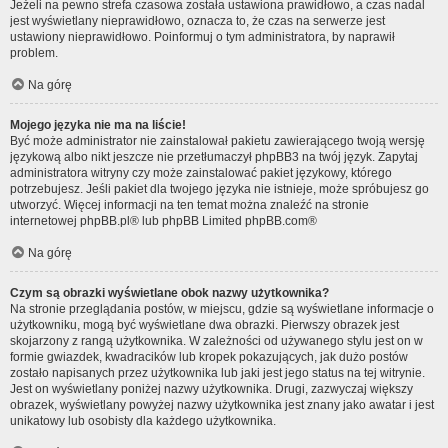
Jeżeli na pewno strefa czasowa została ustawiona prawidłowo, a czas nadal
jest wyświetlany nieprawidłowo, oznacza to, że czas na serwerze jest
ustawiony nieprawidłowo. Poinformuj o tym administratora, by naprawił
problem.
Na górę
Mojego języka nie ma na liście!
Być może administrator nie zainstalował pakietu zawierającego twoją wersję
językową albo nikt jeszcze nie przetłumaczył phpBB3 na twój język. Zapytaj
administratora witryny czy może zainstalować pakiet językowy, którego
potrzebujesz. Jeśli pakiet dla twojego języka nie istnieje, może spróbujesz go
utworzyć. Więcej informacji na ten temat można znaleźć na stronie
internetowej
phpBB.pl
® lub phpBB Limited
phpBB.com
®
Na górę
Czym są obrazki wyświetlane obok nazwy użytkownika?
Na stronie przeglądania postów, w miejscu, gdzie są wyświetlane informacje o
użytkowniku, mogą być wyświetlane dwa obrazki. Pierwszy obrazek jest
skojarzony z rangą użytkownika. W zależności od używanego stylu jest on w
formie gwiazdek, kwadracików lub kropek pokazujących, jak dużo postów
zostało napisanych przez użytkownika lub jaki jest jego status na tej witrynie.
Jest on wyświetlany poniżej nazwy użytkownika. Drugi, zazwyczaj większy
obrazek, wyświetlany powyżej nazwy użytkownika jest znany jako awatar i jest
unikatowy lub osobisty dla każdego użytkownika.