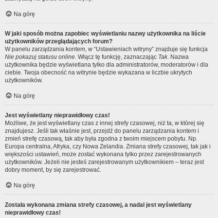
Na górę
W jaki sposób można zapobiec wyświetlaniu nazwy użytkownika na liście
użytkowników przeglądających forum?
W panelu zarządzania kontem, w “Ustawieniach witryny” znajduje się funkcja
Nie pokazuj statusu online
. Włącz tę funkcję, zaznaczając
Tak
. Nazwa
użytkownika będzie wyświetlana tylko dla administratorów, moderatorów i dla
ciebie. Twoja obecność na witrynie będzie wykazana w liczbie ukrytych
użytkowników.
Na górę
Jest wyświetlany nieprawidłowy czas!
Możliwe, że jest wyświetlany czas z innej strefy czasowej, niż ta, w której się
znajdujesz. Jeśli tak właśnie jest, przejdź do panelu zarządzania kontem i
zmień strefę czasową, tak aby była zgodna z twoim miejscem pobytu. Np.
Europa centralna, Afryka, czy Nowa Zelandia. Zmiana strefy czasowej, tak jak i
większości ustawień, może zostać wykonana tylko przez zarejestrowanych
użytkowników. Jeżeli nie jesteś zarejestrowanym użytkownikiem – teraz jest
dobry moment, by się zarejestrować.
Na górę
Została wykonana zmiana strefy czasowej, a nadal jest wyświetlany
nieprawidłowy czas!