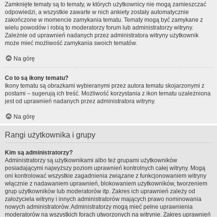
Zamknięte tematy są to tematy, w których użytkownicy nie mogą zamieszczać
odpowiedzi, a wszystkie zawarte w nich ankiety zostały automatycznie
zakończone w momencie zamykania tematu. Tematy mogą być zamykane z
wielu powodów i robią to moderatorzy forum lub administratorzy witryny.
Zależnie od uprawnień nadanych przez administratora witryny użytkownik
może mieć możliwość zamykania swoich tematów.
Na górę
Co to są ikony tematu?
Ikony tematu są obrazkami wybieranymi przez autora tematu skojarzonymi z
postami – sugerują ich treść. Możliwość korzystania z ikon tematu uzależniona
jest od uprawnień nadanych przez administratora witryny.
Na górę
Rangi użytkownika i grupy
Kim są administratorzy?
Administratorzy są użytkownikami albo też grupami użytkowników
posiadającymi najwyższy poziom uprawnień kontrolnych całej witryny. Mogą
oni kontrolować wszystkie zagadnienia związane z funkcjonowaniem witryny
włącznie z nadawaniem uprawnień, blokowaniem użytkowników, tworzeniem
grup użytkowników lub moderatorów itp. Zakres ich uprawnień zależy od
założyciela witryny i innych administratorów mających prawo nominowania
nowych administratorów. Administratorzy mogą mieć pełne uprawnienia
moderatorów na wszystkich forach utworzonych na witrynie. Zakres uprawnień