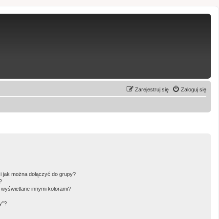
Zarejestruj się
Zaloguj się
 i jak można dołączyć do grupy?
?
wyświetlane innymi kolorami?
y”?