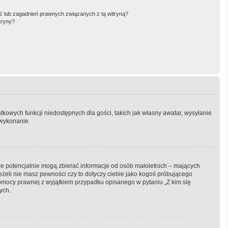
 lub zagadnień prawnych związanych z tą witryną?
tryny?
atkowych funkcji niedostępnych dla gości, takich jak własny awatar, wysyłanie
 wykonanie.
óre potencjalnie mogą zbierać informacje od osób małoletnich – mających
eżeli nie masz pewności czy to dotyczy ciebie jako kogoś próbującego
ą pomocy prawnej z wyjątkiem przypadku opisanego w pytaniu „Z kim się
ych.