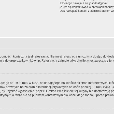
Dlaczego funkcja X nie jest dostępna?
Z kim się kontaktować w sprawach nadużyć
Jak nawiązać kontakt z administratorem wi
adomości, konieczna jest rejestracja. Niemniej rejestracja umożliwia dostęp do dod
a do grup użytkowników itp. Rejestracja zajmuje tylko chwilę, więc zaleca się jej
jącego od 1998 roku w USA, nakładającego na właścicieli stron internetowych, kt
ów prawnych na zbieranie informacji prywatnych od osób poniżej 13 roku życia. J
em, by uzyskać wyjaśnienie. phpBB Limited i właściciele tej witryny nie dostarczaj
tryną?”, a także nie są punktem kontaktowym dla wszelkiego rodzaju porad prawn