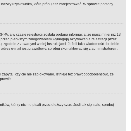
onił nazwy użytkownika, którą próbujesz zarejestrować. W sprawie pomocy
PA, a w czasie rejestracji została podana informacja, że masz mniej niż 13
ryny przed pierwszym zalogowaniem wymagają aktywowania rejestracji przez
puj zgodnie z zawartymi w niej instrukcjami. Jeżeli taka wiadomość do ciebie
adres e-mail jest prawidłowy, spróbuj skontaktować się z administratorem.
i zapytaj, czy cię nie zablokowano. Istnieje też prawdopodobieństwo, że
aprawić.
, którzy nic nie pisali przez dłuższy czas. Jeśli tak się stało, spróbuj