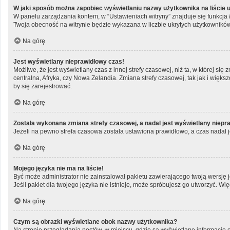
W jaki sposób można zapobiec wyświetlaniu nazwy użytkownika na liście
W panelu zarządzania kontem, w “Ustawieniach witryny” znajduje się funkcja
Twoja obecność na witrynie będzie wykazana w liczbie ukrytych użytkowników
Na górę
Jest wyświetlany nieprawidłowy czas!
Możliwe, że jest wyświetlany czas z innej strefy czasowej, niż ta, w której si
centralna, Afryka, czy Nowa Zelandia. Zmiana strefy czasowej, tak jak i wię
by się zarejestrować.
Na górę
Została wykonana zmiana strefy czasowej, a nadal jest wyświetlany niepr
Jeżeli na pewno strefa czasowa została ustawiona prawidłowo, a czas nadal j
Na górę
Mojego języka nie ma na liście!
Być może administrator nie zainstalował pakietu zawierającego twoją wersję j
Jeśli pakiet dla twojego języka nie istnieje, może spróbujesz go utworzyć. Wi
Na górę
Czym są obrazki wyświetlane obok nazwy użytkownika?