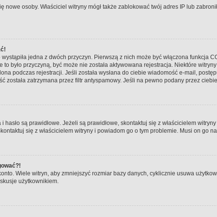
ły się nowe osoby. Właściciel witryny mógł także zablokować twój adres IP lub zabr
ać!
 wystąpiła jedna z dwóch przyczyn. Pierwszą z nich może być włączona funkcja COP
nie to było przyczyną, być może nie została aktywowana rejestracja. Niektóre wit
tlona podczas rejestracji. Jeśli została wysłana do ciebie wiadomość e-mail, postę
ć została zatrzymana przez filtr antyspamowy. Jeśli na pewno podany przez ciebie 
asło są prawidłowe. Jeżeli są prawidłowe, skontaktuj się z właścicielem witryny 
Skontaktuj się z właścicielem witryny i powiadom go o tym problemie. Musi on go n
ogować?!
to. Wiele witryn, aby zmniejszyć rozmiar bazy danych, cyklicznie usuwa użytkowników
skusje użytkownikiem.