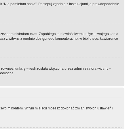
k “Nie pamiętam hasła”. Postępuj zgodnie z instrukcjami, a prawdopodobnie
y przez administratora czas. Zapobiega to niewłaściwemu użyciu twojego konta
ystasz z witryny z ogólnie dostępnego komputera, np. w bibliotece, kawiarence
ównież funkcję – jeśli została włączona przez administratora witryny –
 pomocne.
nia swoim kontem. W tym miejscu możesz dokonać zmian swoich ustawień i