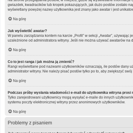
Na stronie przeglądania postów, w miejscu, gdzie są wyświetlane informacje 
gwiazdek, kwadracików lub kropek pokazujących, jak dużo postów zostało napis
wyświetlany powyżej nazwy użytkownika jest znany jako awatar i jest unikato
Na górę
Jak wyświetlić awatar?
W panelu zarządzania kontem na karcie „Profil” w sekcji „Awatar”, używając j
uzależnione od administratora witryny. Jeśli nie można używać awatarów na da
Na górę
Co to jest ranga i jak można ją zmienić?
Rangi wyświetlane pod nazwami użytkowników oznaczają, ile postów dany użyt
administrator witryny. Nie należy pisać postów tylko po to, aby zwiększyć swój 
Na górę
Podczas próby wysłania wiadomości e-mail do użytkownika witryna prosi 
Tylko zarejestrowani użytkownicy mogą wysyłać e-maile do innych użytkownik
systemu poczty elektronicznej witryny przez anonimowych użytkowników.
Na górę
Problemy z pisaniem