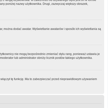
ny z rangą użytkownika. W zależności od używanego stylu jest on w formie
tlany poniżej nazwy użytkownika. Drugi, zazwyczaj większy obrazek,
atar, można dodać awatar. Wyświetlanie awatarów i sposób ich wyświetlania są
Użytkownicy nie mogą bezpośrednio zmieniać stylu rang, ponieważ ustawia je
i moderator lub administrator obniży licznik postów takiego użytkownika.
or włączył tę funkcję. Ma to zabezpieczać przed nieprawidłowym używaniem