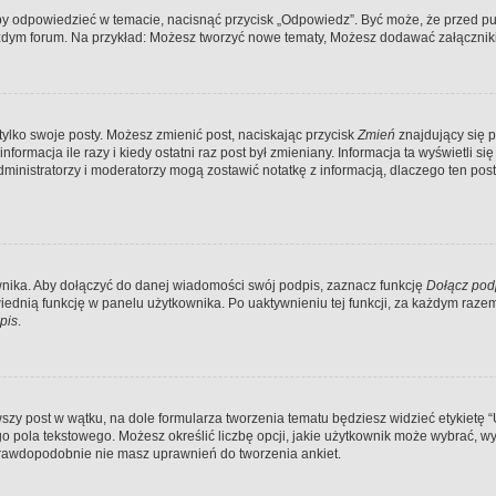
by odpowiedzieć w temacie, nacisnąć przycisk „Odpowiedz”. Być może, że przed pu
ażdym forum. Na przykład: Możesz tworzyć nowe tematy, Możesz dodawać załączniki 
tylko swoje posty. Możesz zmienić post, naciskając przycisk
Zmień
znajdujący się p
ormacja ile razy i kiedy ostatni raz post był zmieniany. Informacja ta wyświetli się 
Administratorzy i moderatorzy mogą zostawić notatkę z informacją, dlaczego ten po
nika. Aby dołączyć do danej wiadomości swój podpis, zaznacz funkcję
Dołącz pod
dnią funkcję w panelu użytkownika. Po uaktywnieniu tej funkcji, za każdym raz
pis
.
zy post w wątku, na dole formularza tworzenia tematu będziesz widzieć etykietę “Utw
pola tekstowego. Możesz określić liczbę opcji, jakie użytkownik może wybrać, wyz
 prawdopodobnie nie masz uprawnień do tworzenia ankiet.