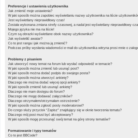
Preferencje i ustawienia użytkownika
Jak zmienić moje ustawienia?
W jaki sposób można zapobiec wyświetlaniu nazwy użytkownika na liście użytkownik
Jest wyświetlany nieprawidłowy czas!
Została wykonana zmiana strefy czasowej, a nadal jest wyświetlany nieprawidłowy cza
Mojego języka nie ma na liście!
Czym są obrazki wyświetlane obok nazwy użytkownika?
Jak wyświetlić awatar?
Co to jest ranga i jak można ją zmienić?
Podczas próby wysłania wiadomości e-mail do użytkownika witryna prosi mnie o zalo
Problemy z pisaniem
Jak utworzyć nowy temat na forum lub wysłać odpowiedź w temacie?
W jaki sposób można zmienić lub usunąć post?
W jaki sposób można dodać podpis do swojego posta?
W jaki sposób można utworzyć ankietę?
Dlaczego nie można dodać więcej opcji ankiety?
W jaki sposób zmienić lub usunąć ankietę?
Dlaczego nie mam dostępu do forum?
Dlaczego nie mogę dodawać załączników?
Dlaczego otrzymałem/otrzymałam ostrzeżenie?
W jaki sposób można zgłosić posty moderatorowi?
Do czego służy przycisk “Zapisz” znajdujący się w oknie tworzenia tematu?
Dlaczego mój post musi być akceptowany?
W jaki sposób mogę przesunąć swój temat na górę strony tematów?
Formatowanie i typy tematów
Co to jest BBCode?