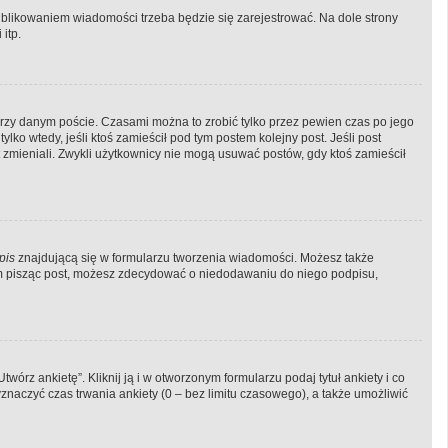
blikowaniem wiadomości trzeba będzie się zarejestrować. Na dole strony
itp.
rzy danym poście. Czasami można to zrobić tylko przez pewien czas po jego
tylko wtedy, jeśli ktoś zamieścił pod tym postem kolejny post. Jeśli post
st zmieniali. Zwykli użytkownicy nie mogą usuwać postów, gdy ktoś zamieścił
pis
znajdującą się w formularzu tworzenia wiadomości. Możesz także
em pisząc post, możesz zdecydować o niedodawaniu do niego podpisu,
órz ankietę”. Kliknij ją i w otworzonym formularzu podaj tytuł ankiety i co
naczyć czas trwania ankiety (0 – bez limitu czasowego), a także umożliwić