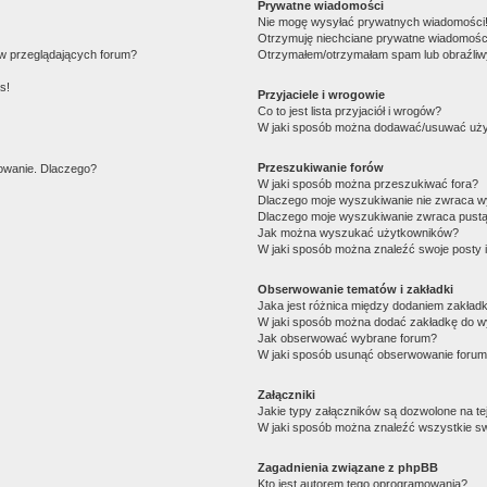
Prywatne wiadomości
Nie mogę wysyłać prywatnych wiadomości
Otrzymuję niechciane prywatne wiadomośc
ów przeglądających forum?
Otrzymałem/otrzymałam spam lub obraźliwy 
s!
Przyjaciele i wrogowie
Co to jest lista przyjaciół i wrogów?
W jaki sposób można dodawać/usuwać użytk
Przeszukiwanie forów
gowanie. Dlaczego?
W jaki sposób można przeszukiwać fora?
Dlaczego moje wyszukiwanie nie zwraca 
Dlaczego moje wyszukiwanie zwraca pustą
Jak można wyszukać użytkowników?
W jaki sposób można znaleźć swoje posty 
Obserwowanie tematów i zakładki
Jaka jest różnica między dodaniem zakład
W jaki sposób można dodać zakładkę do w
Jak obserwować wybrane forum?
W jaki sposób usunąć obserwowanie forum
Załączniki
Jakie typy załączników są dozwolone na tej
W jaki sposób można znaleźć wszystkie sw
Zagadnienia związane z phpBB
Kto jest autorem tego oprogramowania?