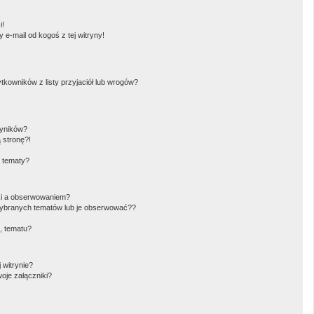
!
i!
e-mail od kogoś z tej witryny!
owników z listy przyjaciół lub wrogów?
wyników?
 stronę?!
i tematy?
ki a obserwowaniem?
ybranych tematów lub je obserwować??
, tematu?
 witrynie?
oje załączniki?