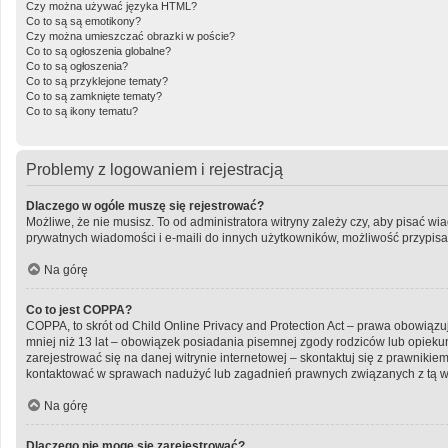
Czy można używać języka HTML?
Co to są są emotikony?
Czy można umieszczać obrazki w poście?
Co to są ogłoszenia globalne?
Co to są ogłoszenia?
Co to są przyklejone tematy?
Co to są zamknięte tematy?
Co to są ikony tematu?
Problemy z logowaniem i rejestracją
Dlaczego w ogóle muszę się rejestrować?
Możliwe, że nie musisz. To od administratora witryny zależy czy, aby pisać wi
prywatnych wiadomości i e-maili do innych użytkowników, możliwość przypisani
Na górę
Co to jest COPPA?
COPPA, to skrót od Child Online Privacy and Protection Act – prawa obowiązu
mniej niż 13 lat – obowiązek posiadania pisemnej zgody rodziców lub opiekun
zarejestrować się na danej witrynie internetowej – skontaktuj się z prawniki
kontaktować w sprawach nadużyć lub zagadnień prawnych związanych z tą wi
Na górę
Dlaczego nie mogę się zarejestrować?