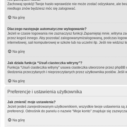
Zachowaj spokój! Twoje hasło wprawdzie nie może zostać odzyskane, ale bez 
niedługo znów będziesz móc się zalogować.
Na górę
Dlaczego następuje automatyczne wylogowanie?
Jeżeli w czasie logowania nie zaznaczysz funkcji
Zapamiętaj mnie
, witryna z
przez kogoś innego. Aby pozostać zalogowanym/zalogowaną, podczas logow
internetowej, sali komputerowej w szkole lub na uczelni itp. Jeśli nie widzisz te
Na górę
Jak działa funkcja “Usuń ciasteczka witryny”?
Funkcja “Usuń ciasteczka witryny” usuwa ciasteczka utworzone przez phpBB dzi
śledzenia przeczytanych i nieprzeczytanych przez użytkownika postów. Jeś
Na górę
Preferencje i ustawienia użytkownika
Jak zmienić moje ustawienia?
Jeżeli jesteś zarejestrowanym użytkownikiem, wszystkie twoje ustawienia są
preferencji. Odnośnik do panelu o nazwie “Moje konto” znajduje się zazwyczaj
Na górę