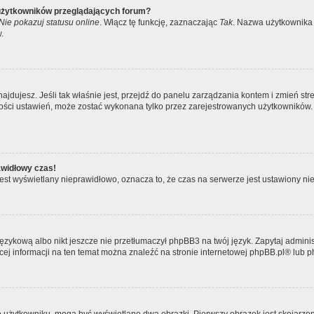
 użytkowników przeglądających forum?
Nie pokazuj statusu online
. Włącz tę funkcję, zaznaczając
Tak
. Nazwa użytkownika 
.
ę znajdujesz. Jeśli tak właśnie jest, przejdź do panelu zarządzania kontem i zmień
kszości ustawień, może zostać wykonana tylko przez zarejestrowanych użytkowników.
awidłowy czas!
est wyświetlany nieprawidłowo, oznacza to, że czas na serwerze jest ustawiony nie
ęzykową albo nikt jeszcze nie przetłumaczył phpBB3 na twój język. Zapytaj adminis
ęcej informacji na ten temat można znaleźć na stronie internetowej
phpBB.pl
® lub 