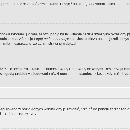
problemu może zostać zresetowane. Przejdź na stronę logowania i kliknij odnośni
achowa informację o tym, że twój pobyt na tej witrynie będzie trwał tylko określon
ania zaznacz funkcję
Loguj mnie automatycznie
. Jest to niezalecane, jeżeli korz
j funkcji, oznacza to, że administrator ją wyłączył.
ęki, którym użytkownik jest autoryzowany i logowany do witryny. Dostarczają one r
li występują problemy z logowaniem/wylogowaniem, usunięcie ciasteczek może być
 zapisywane w bazie danych witryny. Aby je zmienić, przejdź do panelu zarządza
 na górze stron witryny.