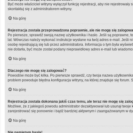
Być może właściciel witryny wyłączył funkcję rejestracji, aby nie rejestrowa
skontaktuj się z administratorem witryny.
Na górę
Rejestracja została przeprowadzona poprawnie, ale nie mogę się zalogow
Po pierwsze, sprawdź swoją nazwę użytkownika i hasło. Jeśli są poprawne, to
lat. Wówczas należy wykonać instrukcje wysłane na twój adres e-mail. Jeśli 
osobę rejestrującą się lub przez administratora. Informacja o tym była wyświe
nie dotarła, być może został podany nieprawidłowy adres e-mail lub wiadomoś
Na górę
Dlaczego nie mogę się zalogować?
Powodów może być kilka. Po pierwsze sprawdź, czy twoja nazwa użytkownika i h
problem powoduje błędna konfiguracja witryny, na której znajduje się forum. 
Na górę
Rejestracja została dokonana jakiś czas temu, ale teraz nie mogę się zal
Możliwe, że z jakiegoś powodu administrator dezaktywował lub usunął twoje kon
zarejestrować się ponownie i bądź bardziej aktywnym i zaangażowanym w dy
Na górę
Nie pamiętam hasła!