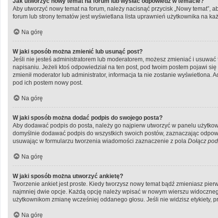
Jak utworzyć nowy temat na forum lub wysłać odpowiedź w temacie?
Aby utworzyć nowy temat na forum, należy nacisnąć przycisk „Nowy temat”, a
forum lub strony tematów jest wyświetlana lista uprawnień użytkownika na k
Na górę
W jaki sposób można zmienić lub usunąć post?
Jeśli nie jesteś administratorem lub moderatorem, możesz zmieniać i usuwać 
napisaniu. Jeżeli ktoś odpowiedział na ten post, pod twoim postem pojawi się inf
zmienił moderator lub administrator, informacja ta nie zostanie wyświetlona. 
pod ich postem nowy post.
Na górę
W jaki sposób można dodać podpis do swojego posta?
Aby dodawać podpis do posta, należy go najpierw utworzyć w panelu użytkow
domyślnie dodawać podpis do wszystkich swoich postów, zaznaczając odpowie
usuwając w formularzu tworzenia wiadomości zaznaczenie z pola
Dołącz pod
Na górę
W jaki sposób można utworzyć ankietę?
Tworzenie ankiet jest proste. Kiedy tworzysz nowy temat bądź zmieniasz pierws
najmniej dwie opcje. Każdą opcję należy wpisać w nowym wierszu widocznego 
użytkownikom zmianę wcześniej oddanego głosu. Jeśli nie widzisz etykiety,
Na górę