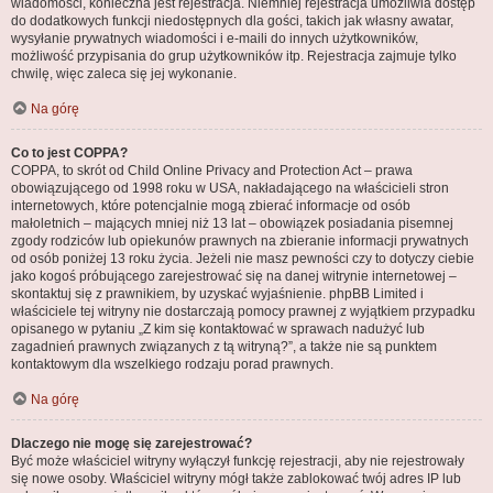
wiadomości, konieczna jest rejestracja. Niemniej rejestracja umożliwia dostęp
do dodatkowych funkcji niedostępnych dla gości, takich jak własny awatar,
wysyłanie prywatnych wiadomości i e-maili do innych użytkowników,
możliwość przypisania do grup użytkowników itp. Rejestracja zajmuje tylko
chwilę, więc zaleca się jej wykonanie.
Na górę
Co to jest COPPA?
COPPA, to skrót od Child Online Privacy and Protection Act – prawa
obowiązującego od 1998 roku w USA, nakładającego na właścicieli stron
internetowych, które potencjalnie mogą zbierać informacje od osób
małoletnich – mających mniej niż 13 lat – obowiązek posiadania pisemnej
zgody rodziców lub opiekunów prawnych na zbieranie informacji prywatnych
od osób poniżej 13 roku życia. Jeżeli nie masz pewności czy to dotyczy ciebie
jako kogoś próbującego zarejestrować się na danej witrynie internetowej –
skontaktuj się z prawnikiem, by uzyskać wyjaśnienie. phpBB Limited i
właściciele tej witryny nie dostarczają pomocy prawnej z wyjątkiem przypadku
opisanego w pytaniu „Z kim się kontaktować w sprawach nadużyć lub
zagadnień prawnych związanych z tą witryną?”, a także nie są punktem
kontaktowym dla wszelkiego rodzaju porad prawnych.
Na górę
Dlaczego nie mogę się zarejestrować?
Być może właściciel witryny wyłączył funkcję rejestracji, aby nie rejestrowały
się nowe osoby. Właściciel witryny mógł także zablokować twój adres IP lub