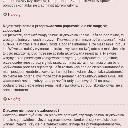
zabronił nazwy użytkownika, którą próbujesz zarejestrować. W sprawie
pomocy skontaktuj się z administratorem witryny.
Na górę
Rejestracja została przeprowadzona poprawnie, ale nie mogę się
zalogować!
Po pierwsze, sprawdź swoją nazwę użytkownika i hasło. Jeśli są poprawne, to
wystąpiła jedna z dwóch przyczyn. Pierwszą z nich może być włączona funkcja
COPPA, a w czasie rejestracji została podana informacja, że masz mniej niż 13
lat. Wówczas należy wykonać instrukcje wysłane na twój adres e-mail. Jeśli nie
to było przyczyną, być może nie została aktywowana rejestracja. Niektóre
witryny przed pierwszym zalogowaniem wymagają aktywowania rejestracji
przez osobę rejestrującą się lub przez administratora. Informacja o tym była
wyświetlona podczas rejestracji. Jeśli została wysłana do ciebie wiadomość e-
mail, postępuj zgodnie z zawartymi w niej instrukcjami. Jeżeli taka wiadomość
do ciebie nie dotarła, być może został podany nieprawidłowy adres e-mail lub
wiadomość została zatrzymana przez filtr antyspamowy. Jeśli na pewno
podany przez ciebie adres e-mail jest prawidłowy, spróbuj skontaktować się z
administratorem.
Na górę
Dlaczego nie mogę się zalogować?
Powodów może być kilka. Po pierwsze sprawdź, czy twoja nazwa użytkownika
i hasło są prawidłowe. Jeżeli są prawidłowe, skontaktuj się z właścicielem
witryny i zapytaj, czy cię nie zablokowano. Istnieje też prawdopodobieństwo,