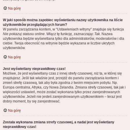
Na górę
W jaki sposób można zapobiec wyświetlaniu nazwy użytkownika na liście
użytkowników przeglądających forum?
W panelu zarządzania kontem, w “Ustawieniach witryny” znajduje się funkcja
Nie pokazuj statusu online
. Włącz tę funkcję, zaznaczając
Tak
. Nazwa
użytkownika będzie wyświetlana tylko dla administratorów, moderatorów i dla
ciebie. Twoja obecność na witrynie będzie wykazana w liczbie ukrytych
użytkowników.
Na górę
Jest wyświetlany nieprawidłowy czas!
Możliwe, że jest wyświetlany czas z innej strefy czasowej, niż ta, w której się
znajdujesz. Jeśli tak właśnie jest, przejdź do panelu zarządzania kontem i
zmień strefę czasową, tak aby była zgodna z twoim miejscem pobytu. Np.
Europa centralna, Afryka, czy Nowa Zelandia. Zmiana strefy czasowej, tak jak i
większości ustawień, może zostać wykonana tylko przez zarejestrowanych
użytkowników. Jeżeli nie jesteś zarejestrowanym użytkownikiem – teraz jest
dobry moment, by się zarejestrować.
Na górę
Została wykonana zmiana strefy czasowej, a nadal jest wyświetlany
nieprawidłowy czas!