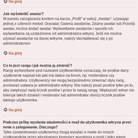
Na górę
Jak wyświetlić awatar?
W panelu zarządzania kontem na karcie „Profil” w sekcji „Awatar”, używając
jednej z czterech metod: Gravatar, Galeria awatarów, Zdalny awatar lub Prześlij
awatar, można dodać awatar. Wyświetlanie awatarów i sposób ich
wyświetlania są uzależnione od administratora witryny. Jeśli nie można
używać awatarów na danej witrynie, należy skontaktować się z jej
administratorem.
Na górę
Co to jest ranga i jak można ją zmienić?
Rangi wyświetlane pod nazwami użytkowników oznaczają, ile postów dany
użytkownik napisał lub jaki ma status na forum, np. moderatora czy
administratora. Użytkownicy nie mogą bezpośrednio zmieniać stylu rang,
ponieważ ustawia je administrator witryny. Nie należy pisać postów tylko po to,
aby zwiększyć swój licznik postów i przez to swoją rangę. Większość witryn nie
toleruje takich działań i moderator lub administrator obniży licznik postów
takiego użytkownika.
Na górę
Podczas próby wysłania wiadomości e-mail do użytkownika witryna prosi
mnie o zalogowanie. Dlaczego?
Tylko zarejestrowani użytkownicy mogą wysyłać e-maile do innych
użytkowników przez wbudowany formularz wysyłania e-maili i tylko wtedy,