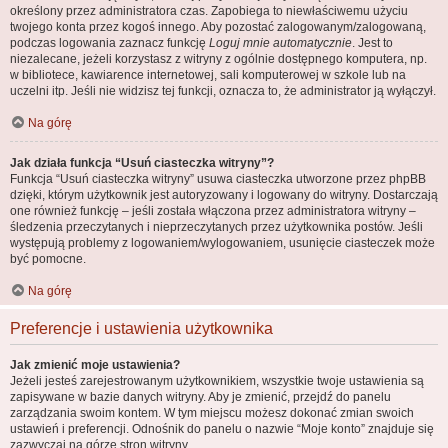
określony przez administratora czas. Zapobiega to niewłaściwemu użyciu
twojego konta przez kogoś innego. Aby pozostać zalogowanym/zalogowaną,
podczas logowania zaznacz funkcję
Loguj mnie automatycznie
. Jest to
niezalecane, jeżeli korzystasz z witryny z ogólnie dostępnego komputera, np.
w bibliotece, kawiarence internetowej, sali komputerowej w szkole lub na
uczelni itp. Jeśli nie widzisz tej funkcji, oznacza to, że administrator ją wyłączył.
Na górę
Jak działa funkcja “Usuń ciasteczka witryny”?
Funkcja “Usuń ciasteczka witryny” usuwa ciasteczka utworzone przez phpBB
dzięki, którym użytkownik jest autoryzowany i logowany do witryny. Dostarczają
one również funkcję – jeśli została włączona przez administratora witryny –
śledzenia przeczytanych i nieprzeczytanych przez użytkownika postów. Jeśli
występują problemy z logowaniem/wylogowaniem, usunięcie ciasteczek może
być pomocne.
Na górę
Preferencje i ustawienia użytkownika
Jak zmienić moje ustawienia?
Jeżeli jesteś zarejestrowanym użytkownikiem, wszystkie twoje ustawienia są
zapisywane w bazie danych witryny. Aby je zmienić, przejdź do panelu
zarządzania swoim kontem. W tym miejscu możesz dokonać zmian swoich
ustawień i preferencji. Odnośnik do panelu o nazwie “Moje konto” znajduje się
zazwyczaj na górze stron witryny.