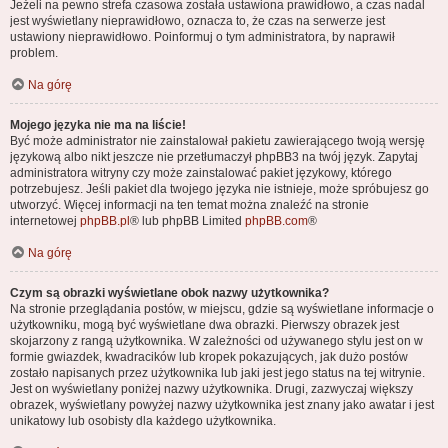
Jeżeli na pewno strefa czasowa została ustawiona prawidłowo, a czas nadal
jest wyświetlany nieprawidłowo, oznacza to, że czas na serwerze jest
ustawiony nieprawidłowo. Poinformuj o tym administratora, by naprawił
problem.
Na górę
Mojego języka nie ma na liście!
Być może administrator nie zainstalował pakietu zawierającego twoją wersję
językową albo nikt jeszcze nie przetłumaczył phpBB3 na twój język. Zapytaj
administratora witryny czy może zainstalować pakiet językowy, którego
potrzebujesz. Jeśli pakiet dla twojego języka nie istnieje, może spróbujesz go
utworzyć. Więcej informacji na ten temat można znaleźć na stronie
internetowej
phpBB.pl
® lub phpBB Limited
phpBB.com
®
Na górę
Czym są obrazki wyświetlane obok nazwy użytkownika?
Na stronie przeglądania postów, w miejscu, gdzie są wyświetlane informacje o
użytkowniku, mogą być wyświetlane dwa obrazki. Pierwszy obrazek jest
skojarzony z rangą użytkownika. W zależności od używanego stylu jest on w
formie gwiazdek, kwadracików lub kropek pokazujących, jak dużo postów
zostało napisanych przez użytkownika lub jaki jest jego status na tej witrynie.
Jest on wyświetlany poniżej nazwy użytkownika. Drugi, zazwyczaj większy
obrazek, wyświetlany powyżej nazwy użytkownika jest znany jako awatar i jest
unikatowy lub osobisty dla każdego użytkownika.