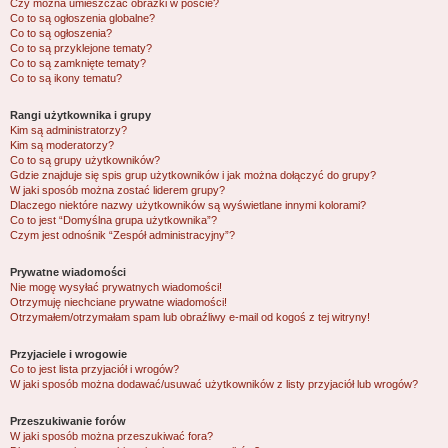
Czy można umieszczać obrazki w poście?
Co to są ogłoszenia globalne?
Co to są ogłoszenia?
Co to są przyklejone tematy?
Co to są zamknięte tematy?
Co to są ikony tematu?
Rangi użytkownika i grupy
Kim są administratorzy?
Kim są moderatorzy?
Co to są grupy użytkowników?
Gdzie znajduje się spis grup użytkowników i jak można dołączyć do grupy?
W jaki sposób można zostać liderem grupy?
Dlaczego niektóre nazwy użytkowników są wyświetlane innymi kolorami?
Co to jest “Domyślna grupa użytkownika”?
Czym jest odnośnik “Zespół administracyjny”?
Prywatne wiadomości
Nie mogę wysyłać prywatnych wiadomości!
Otrzymuję niechciane prywatne wiadomości!
Otrzymałem/otrzymałam spam lub obraźliwy e-mail od kogoś z tej witryny!
Przyjaciele i wrogowie
Co to jest lista przyjaciół i wrogów?
W jaki sposób można dodawać/usuwać użytkowników z listy przyjaciół lub wrogów?
Przeszukiwanie forów
W jaki sposób można przeszukiwać fora?