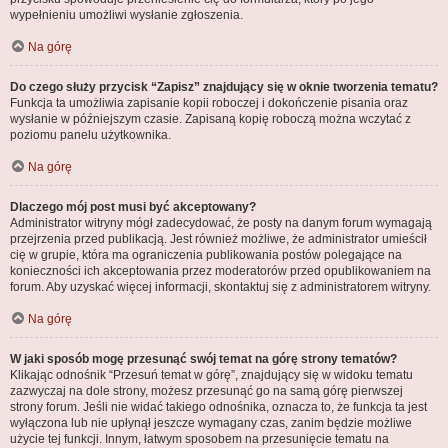
wypełnieniu umożliwi wysłanie zgłoszenia.
Na górę
Do czego służy przycisk “Zapisz” znajdujący się w oknie tworzenia tematu?
Funkcja ta umożliwia zapisanie kopii roboczej i dokończenie pisania oraz
wysłanie w późniejszym czasie. Zapisaną kopię roboczą można wczytać z
poziomu panelu użytkownika.
Na górę
Dlaczego mój post musi być akceptowany?
Administrator witryny mógł zadecydować, że posty na danym forum wymagają
przejrzenia przed publikacją. Jest również możliwe, że administrator umieścił
cię w grupie, która ma ograniczenia publikowania postów polegające na
konieczności ich akceptowania przez moderatorów przed opublikowaniem na
forum. Aby uzyskać więcej informacji, skontaktuj się z administratorem witryny.
Na górę
W jaki sposób mogę przesunąć swój temat na górę strony tematów?
Klikając odnośnik “Przesuń temat w górę”, znajdujący się w widoku tematu
zazwyczaj na dole strony, możesz przesunąć go na samą górę pierwszej
strony forum. Jeśli nie widać takiego odnośnika, oznacza to, że funkcja ta jest
wyłączona lub nie upłynął jeszcze wymagany czas, zanim będzie możliwe
użycie tej funkcji. Innym, łatwym sposobem na przesunięcie tematu na