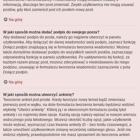
informacją, dlaczego ten post zmieniali. Zwykli użytkownicy nie mogą usuwać
postów, gdy ktoś zamieścił pod ich postem nowy post.
Na górę
W jaki sposób można dodać podpis do swojego posta?
Aby dodawać podpis do posta, należy go najpierw utworzyć w panelu
użytkownika. Aby dołączyć do danej wiadomości swój podpis, zaznacz funkcję
Dołącz podpis
znajdującą się w formularzu tworzenia wiadomości. Możesz
także domyślnie dodawać podpis do wszystkich swoich postów, zaznaczając
odpowiednią funkcję w panelu użytkownika. Po uaktywnieniu tej funkcji, za
każdym razem pisząc post, możesz zdecydować o niedodawaniu do niego
podpisu, usuwając w formularzu tworzenia wiadomości zaznaczenie z pola
Dołącz podpis
.
Na górę
W jaki sposób można utworzyć ankietę?
Tworzenie ankiet jest proste. Kiedy tworzysz nowy temat bądź zmieniasz
pierwszy post w wątku, na dole formularza tworzenia tematu będziesz widzieć
etykietę “Utwórz ankietę”. Kliknij ją i w otworzonym formularzu podaj tytuł
ankiety i co najmniej dwie opcje. Każdą opcję należy wpisać w nowym wierszu
widocznego pola tekstowego. Możesz określić liczbę opcji, jakie użytkownik
może wybrać, wyznaczyć czas trwania ankiety (0 – bez limitu czasowego), a
także umożliwić użytkownikom zmianę wcześniej oddanego głosu. Jeśli nie
widzisz etykiety, prawdopodobnie nie masz uprawnień do tworzenia ankiet.