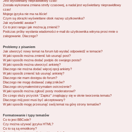
Jest wyświetlany nieprawidłowy czas!
Została wykonana zmiana strefy czasowej, a nadal jest wyświetlany nieprawidłowy
czas!
Mojego języka nie ma na liście!
Czym są obrazki wyświetlane obok nazwy użytkownika?
Jak wyświetlić awatar?
Co to jest ranga i jak można ją zmienić?
Podczas próby wysłania wiadomości e-mail do użytkownika witryna prosi mnie o
zalogowanie. Dlaczego?
Problemy z pisaniem
Jak utworzyć nowy temat na forum lub wysłać odpowiedź w temacie?
W jaki sposób można zmienić lub usunąć post?
W jaki sposób można dodać podpis do swojego posta?
W jaki sposób można utworzyć ankietę?
Dlaczego nie można dodać więcej opcji ankiety?
W jaki sposób zmienić lub usunąć ankietę?
Dlaczego nie mam dostępu do forum?
Dlaczego nie mogę dodawać załączników?
Dlaczego otrzymałem/otrzymałam ostrzeżenie?
W jaki sposób można zgłosić posty moderatorowi?
Do czego służy przycisk “Zapisz” znajdujący się w oknie tworzenia tematu?
Dlaczego mój post musi być akceptowany?
W jaki sposób mogę przesunąć swój temat na górę strony tematów?
Formatowanie i typy tematów
Co to jest BBCode?
Czy można używać języka HTML?
Co to są są emotikony?