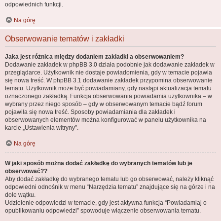
odpowiednich funkcji.
Na górę
Obserwowanie tematów i zakładki
Jaka jest różnica między dodaniem zakładki a obserwowaniem?
Dodawanie zakładek w phpBB 3.0 działa podobnie jak dodawanie zakładek w
przeglądarce. Użytkownik nie dostaje powiadomienia, gdy w temacie pojawia
się nowa treść. W phpBB 3.1 dodawanie zakładek przypomina obserwowanie
tematu. Użytkownik może być powiadamiany, gdy nastąpi aktualizacja tematu
oznaczonego zakładką. Funkcja obserwowania powiadamia użytkownika – w
wybrany przez niego sposób – gdy w obserwowanym temacie bądź forum
pojawiła się nowa treść. Sposoby powiadamiania dla zakładek i
obserwowanych elementów można konfigurować w panelu użytkownika na
karcie „Ustawienia witryny”.
Na górę
W jaki sposób można dodać zakładkę do wybranych tematów lub je
obserwować??
Aby dodać zakładkę do wybranego tematu lub go obserwować, należy kliknąć
odpowiedni odnośnik w menu “Narzędzia tematu” znajdujące się na górze i na
dole wątku.
Udzielenie odpowiedzi w temacie, gdy jest aktywna funkcja “Powiadamiaj o
opublikowaniu odpowiedzi” spowoduje włączenie obserwowania tematu.