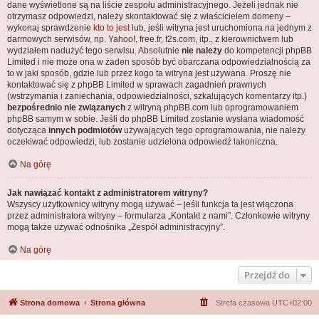
dane wyświetlone są na liście zespołu administracyjnego. Jeżeli jednak nie
otrzymasz odpowiedzi, należy skontaktować się z właścicielem domeny –
wykonaj sprawdzenie
kto to jest
lub, jeśli witryna jest uruchomiona na jednym z
darmowych serwisów, np. Yahoo!, free.fr, f2s.com, itp., z kierownictwem lub
wydziałem nadużyć tego serwisu. Absolutnie
nie należy
do kompetencji phpBB
Limited i nie może ona w żaden sposób być obarczana odpowiedzialnością za
to w jaki sposób, gdzie lub przez kogo ta witryna jest używana. Proszę nie
kontaktować się z phpBB Limited w sprawach zagadnień prawnych
(wstrzymania i zaniechania, odpowiedzialności, szkalujących komentarzy itp.)
bezpośrednio nie związanych
z witryną phpBB.com lub oprogramowaniem
phpBB samym w sobie. Jeśli do phpBB Limited zostanie wysłana wiadomość
dotycząca
innych podmiotów
używających tego oprogramowania, nie należy
oczekiwać odpowiedzi, lub zostanie udzielona odpowiedź lakoniczna.
Na górę
Jak nawiązać kontakt z administratorem witryny?
Wszyscy użytkownicy witryny mogą używać – jeśli funkcja ta jest włączona
przez administratora witryny – formularza „Kontakt z nami”. Członkowie witryny
mogą także używać odnośnika „Zespół administracyjny”.
Na górę
Przejdź do
Strona domowa
Strona główna
Strefa czasowa
UTC+02:00