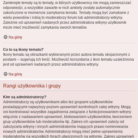
Zamknięte tematy są to tematy, w których użytkownicy nie mogą zamieszczać
odpowiedzi, a wszystkie zawarte w nich ankiety zostały automatycznie
zakończone w momencie zamykania tematu. Tematy mogą być zamykane z
wielu powodów i robią to moderatorzy forum lub administratorzy witryny.
Zależnie od uprawnień nadanych przez administratora witryny użytkownik
może mieć możliwość zamykania swoich tematów.
Na górę
Co to są ikony tematu?
Ikony tematu są obrazkami wybieranymi przez autora tematu skojarzonymi z
postami – sugerują ich treść. Możliwość korzystania z ikon tematu uzależniona
jest od uprawnień nadanych przez administratora witryny.
Na górę
Rangi użytkownika i grupy
Kim są administratorzy?
Administratorzy są użytkownikami albo też grupami użytkowników
posiadającymi najwyższy poziom uprawnień kontrolnych całej witryny. Mogą
oni kontrolować wszystkie zagadnienia związane z funkcjonowaniem witryny
włącznie z nadawaniem uprawnień, blokowaniem użytkowników, tworzeniem
grup użytkowników lub moderatorów itp. Zakres ich uprawnień zależy od
założyciela witryny i innych administratorów mających prawo nominowania
nowych administratorów. Administratorzy mogą mieć pełne uprawnienia
moderatorów na wszystkich forach utworzonych na witrynie. Zakres uprawnień