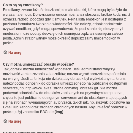
Co to są są emotikony?
Emotikony, zwane też uśmieszkami, to małe obrazki, które mogą być użyte do
wyrażania emocji. Do wyrażania emocji można też stosować krótkie kody, np. :)
oznacza radość, podczas gdy :( smutek. Pełna lista emotikon jest dostępna z
poziomu formularza tworzenia wiadomości. Nie należy jednak nadmiernie
używać emotikon, gdyż mogą spowodować, że post stanie się nieczytelny i
moderator może podjąć decyzję o ich usunięciu bądź też usunięciu całego
posta. Administrator witryny może określić dopuszczalny limit emotikon w
poście.
Na górę
Czy można umieszczać obrazki w poście?
Tak, obrazki można umieszczać w postach. Jeśli administrator włączył
możliwość zamieszczania załączników, można wgrać obrazek bezpośrednio
na witrynę. Jeśli ta funkcja nie działa, aby obrazek był wyświetlany na forum,
należy podać odnośnik do obrazka umieszczonego na publicznie dostępnym
serwerze, np. http://www.jakas_strona.com/moj_obrazek.gif. Nie można
podawać odnośników do obrazków zapisanych na prywatnym komputerze,
chyba że jest publicznie dostępnym serwerem ani do obrazków znajdujących
się na stronach wymagających autoryzacji, takich jak, np. skrzynki pocztowe na
Gmail lub Yahoo! oraz stronach chronionych hasłem. Aby umieścić obrazek w
poście, użyj znacznika BBCode
[img]
.
Na górę