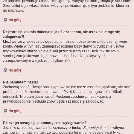
że problem powoduje błędna konfiguracja witryny, na której znajduje się forum.
Skontaktuj się z właścicielem witryny i powiadom go o tym problemie. Musi on
go naprawić.
Na górę
Rejestracja została dokonana jakiś czas temu, ale teraz nie mogę się
zalogować?!
Możliwe, że z jakiegoś powodu administrator dezaktywował lub usunął twoje
konto. Wiele witryn, aby zmniejszyć rozmiar bazy danych, cyklicznie usuwa
użytkowników, którzy nic nie pisali przez dłuższy czas. Jeśli tak się stało,
spróbuj zarejestrować się ponownie i bądź bardziej aktywnym i
zaangażowanym w dyskusje użytkownikiem.
Na górę
Nie pamiętam hasła!
Zachowaj spokój! Twoje hasło wprawdzie nie może zostać odzyskane, ale bez
problemu może zostać zresetowane. Przejdź na stronę logowania i kliknij
odnośnik “Nie pamiętam hasła”. Postępuj zgodnie z instrukcjami, a
prawdopodobnie niedługo znów będziesz móc się zalogować.
Na górę
Dlaczego następuje automatyczne wylogowanie?
Jeżeli w czasie logowania nie zaznaczysz funkcji
Zapamiętaj mnie
, witryna
zachowa informację o tym, że twój pobyt na tej witrynie będzie trwał tylko