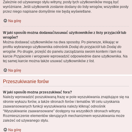
Zależnie od używanego stylu witryny, posty tych użytkowników mogą być
wyróżniane. Jeśli użytkownik zostanie dodany do listy wrogów, wszystkie posty
przez niego napisane domyślnie nie będą wyświetlane.
Na górę
W jaki sposób można dodawać/usuwać użytkowników z listy przyjaciół lub
wrogów?
Można dodawać użytkowników na dwa sposoby. Po pierwsze, klikając w
profilu wybranego użytkownika odnośnik
Dodaj do przyjaciół
lub
Dodaj do
wrogów
. Po drugie, przejść do panelu zarządzania swoim kontem i tam na
karcie
Przyjaciele i wrogowie
wprowadzić odpowiednie dane użytkownika. Na
tej samej karcie można także usuwać użytkowników z list.
Na górę
Przeszukiwanie forów
W jaki sposób można przeszukiwać fora?
Należy wprowadzić poszukiwaną frazę w pole wyszukiwania znajdujące się na
stronie wykazu forów, a także stronach forów i tematów. W celu uzyskania
zaawansowanych funkcji wyszukiwania należy kliknąć odnośnik
“Wyszukiwanie zaawansowane” dostępny na wszystkich stronach witryny.
Rozmieszczenie elementów sterujących mechanizmem wyszukiwania może
zależeć od używanego stylu.
Na górę