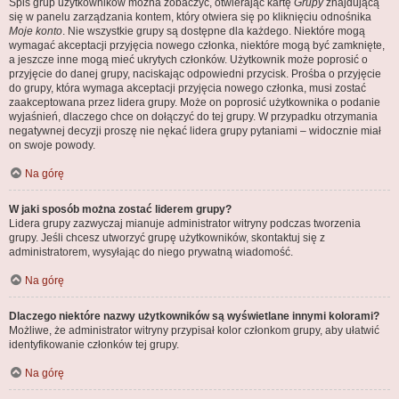
Spis grup użytkowników można zobaczyć, otwierając kartę
Grupy
znajdującą
się w panelu zarządzania kontem, który otwiera się po kliknięciu odnośnika
Moje konto
. Nie wszystkie grupy są dostępne dla każdego. Niektóre mogą
wymagać akceptacji przyjęcia nowego członka, niektóre mogą być zamknięte,
a jeszcze inne mogą mieć ukrytych członków. Użytkownik może poprosić o
przyjęcie do danej grupy, naciskając odpowiedni przycisk. Prośba o przyjęcie
do grupy, która wymaga akceptacji przyjęcia nowego członka, musi zostać
zaakceptowana przez lidera grupy. Może on poprosić użytkownika o podanie
wyjaśnień, dlaczego chce on dołączyć do tej grupy. W przypadku otrzymania
negatywnej decyzji proszę nie nękać lidera grupy pytaniami – widocznie miał
on swoje powody.
Na górę
W jaki sposób można zostać liderem grupy?
Lidera grupy zazwyczaj mianuje administrator witryny podczas tworzenia
grupy. Jeśli chcesz utworzyć grupę użytkowników, skontaktuj się z
administratorem, wysyłając do niego prywatną wiadomość.
Na górę
Dlaczego niektóre nazwy użytkowników są wyświetlane innymi kolorami?
Możliwe, że administrator witryny przypisał kolor członkom grupy, aby ułatwić
identyfikowanie członków tej grupy.
Na górę