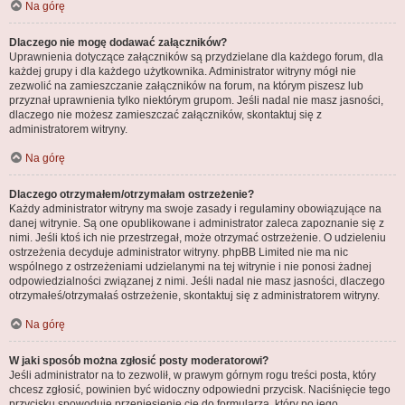
Na górę
Dlaczego nie mogę dodawać załączników?
Uprawnienia dotyczące załączników są przydzielane dla każdego forum, dla
każdej grupy i dla każdego użytkownika. Administrator witryny mógł nie
zezwolić na zamieszczanie załączników na forum, na którym piszesz lub
przyznał uprawnienia tylko niektórym grupom. Jeśli nadal nie masz jasności,
dlaczego nie możesz zamieszczać załączników, skontaktuj się z
administratorem witryny.
Na górę
Dlaczego otrzymałem/otrzymałam ostrzeżenie?
Każdy administrator witryny ma swoje zasady i regulaminy obowiązujące na
danej witrynie. Są one opublikowane i administrator zaleca zapoznanie się z
nimi. Jeśli ktoś ich nie przestrzegał, może otrzymać ostrzeżenie. O udzieleniu
ostrzeżenia decyduje administrator witryny. phpBB Limited nie ma nic
wspólnego z ostrzeżeniami udzielanymi na tej witrynie i nie ponosi żadnej
odpowiedzialności związanej z nimi. Jeśli nadal nie masz jasności, dlaczego
otrzymałeś/otrzymałaś ostrzeżenie, skontaktuj się z administratorem witryny.
Na górę
W jaki sposób można zgłosić posty moderatorowi?
Jeśli administrator na to zezwolił, w prawym górnym rogu treści posta, który
chcesz zgłosić, powinien być widoczny odpowiedni przycisk. Naciśnięcie tego
przycisku spowoduje przeniesienie cię do formularza, który po jego