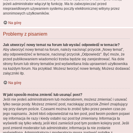
jeżeli administrator włączył tę funkcję. Ma to zabezpieczać przed
nieprawidłowym używaniem systemu poczty elektronicznej witryny przez
anonimowych użytkowników.
Na górę
Problemy z pisaniem
Jak utworzyć nowy temat na forum lub wysłać odpowiedź w temacie?
Aby utworzyć nowy temat na forum, należy nacisnąć przycisk „Nowy temat”,
aby odpowiedzieć w temacie, nacisnąć przycisk „Odpowiedz”. Być może, że
przed publikowaniem wiadomości trzeba będzie się zarejestrować. Na dole
strony forum lub strony tematów jest wyświetlana lista uprawnień użytkownika
na każdym forum. Na przykład: Możesz tworzyć nowe tematy, Możesz dodawać
załączniki itp.
Na górę
W jaki sposób można zmienić lub usunąć post?
Jeśli nie jesteś administratorem lub moderatorem, możesz zmieniać i usuwać
tylko swoje posty. Możesz zmienić post, naciskając przycisk
Zmień
znajdujący
się przy danym poście. Czasami można to zrobić tylko przez pewien czas po
jego napisaniu. Jeżeli ktoś odpowiedział na ten post, pod twoim postem pojawi
się informacja ile razy i kiedy ostatni raz post był zmieniany. Informacja ta
wyświetli się tylko wtedy, jeśli ktoś zamieścił pod tym postem kolejny post. Jeśli
post zmienił moderator lub administrator, informacja ta nie zostanie
wyświetlona. Administratorzy i moderatorzy mogą zostawić notatkę z