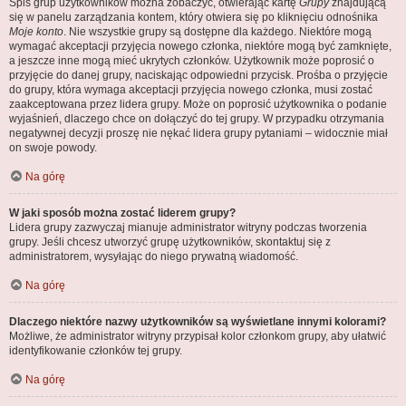
Spis grup użytkowników można zobaczyć, otwierając kartę
Grupy
znajdującą
się w panelu zarządzania kontem, który otwiera się po kliknięciu odnośnika
Moje konto
. Nie wszystkie grupy są dostępne dla każdego. Niektóre mogą
wymagać akceptacji przyjęcia nowego członka, niektóre mogą być zamknięte,
a jeszcze inne mogą mieć ukrytych członków. Użytkownik może poprosić o
przyjęcie do danej grupy, naciskając odpowiedni przycisk. Prośba o przyjęcie
do grupy, która wymaga akceptacji przyjęcia nowego członka, musi zostać
zaakceptowana przez lidera grupy. Może on poprosić użytkownika o podanie
wyjaśnień, dlaczego chce on dołączyć do tej grupy. W przypadku otrzymania
negatywnej decyzji proszę nie nękać lidera grupy pytaniami – widocznie miał
on swoje powody.
Na górę
W jaki sposób można zostać liderem grupy?
Lidera grupy zazwyczaj mianuje administrator witryny podczas tworzenia
grupy. Jeśli chcesz utworzyć grupę użytkowników, skontaktuj się z
administratorem, wysyłając do niego prywatną wiadomość.
Na górę
Dlaczego niektóre nazwy użytkowników są wyświetlane innymi kolorami?
Możliwe, że administrator witryny przypisał kolor członkom grupy, aby ułatwić
identyfikowanie członków tej grupy.
Na górę