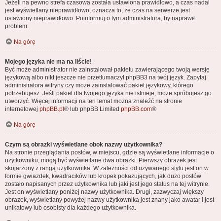
Jeżeli na pewno strefa czasowa została ustawiona prawidłowo, a czas nadal
jest wyświetlany nieprawidłowo, oznacza to, że czas na serwerze jest
ustawiony nieprawidłowo. Poinformuj o tym administratora, by naprawił
problem.
Na górę
Mojego języka nie ma na liście!
Być może administrator nie zainstalował pakietu zawierającego twoją wersję
językową albo nikt jeszcze nie przetłumaczył phpBB3 na twój język. Zapytaj
administratora witryny czy może zainstalować pakiet językowy, którego
potrzebujesz. Jeśli pakiet dla twojego języka nie istnieje, może spróbujesz go
utworzyć. Więcej informacji na ten temat można znaleźć na stronie
internetowej
phpBB.pl
® lub phpBB Limited
phpBB.com
®
Na górę
Czym są obrazki wyświetlane obok nazwy użytkownika?
Na stronie przeglądania postów, w miejscu, gdzie są wyświetlane informacje o
użytkowniku, mogą być wyświetlane dwa obrazki. Pierwszy obrazek jest
skojarzony z rangą użytkownika. W zależności od używanego stylu jest on w
formie gwiazdek, kwadracików lub kropek pokazujących, jak dużo postów
zostało napisanych przez użytkownika lub jaki jest jego status na tej witrynie.
Jest on wyświetlany poniżej nazwy użytkownika. Drugi, zazwyczaj większy
obrazek, wyświetlany powyżej nazwy użytkownika jest znany jako awatar i jest
unikatowy lub osobisty dla każdego użytkownika.