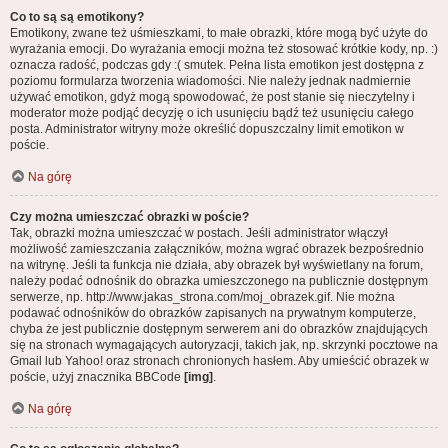
Co to są są emotikony?
Emotikony, zwane też uśmieszkami, to małe obrazki, które mogą być użyte do
wyrażania emocji. Do wyrażania emocji można też stosować krótkie kody, np. :)
oznacza radość, podczas gdy :( smutek. Pełna lista emotikon jest dostępna z
poziomu formularza tworzenia wiadomości. Nie należy jednak nadmiernie
używać emotikon, gdyż mogą spowodować, że post stanie się nieczytelny i
moderator może podjąć decyzję o ich usunięciu bądź też usunięciu całego
posta. Administrator witryny może określić dopuszczalny limit emotikon w
poście.
Na górę
Czy można umieszczać obrazki w poście?
Tak, obrazki można umieszczać w postach. Jeśli administrator włączył
możliwość zamieszczania załączników, można wgrać obrazek bezpośrednio
na witrynę. Jeśli ta funkcja nie działa, aby obrazek był wyświetlany na forum,
należy podać odnośnik do obrazka umieszczonego na publicznie dostępnym
serwerze, np. http://www.jakas_strona.com/moj_obrazek.gif. Nie można
podawać odnośników do obrazków zapisanych na prywatnym komputerze,
chyba że jest publicznie dostępnym serwerem ani do obrazków znajdujących
się na stronach wymagających autoryzacji, takich jak, np. skrzynki pocztowe na
Gmail lub Yahoo! oraz stronach chronionych hasłem. Aby umieścić obrazek w
poście, użyj znacznika BBCode
[img]
.
Na górę