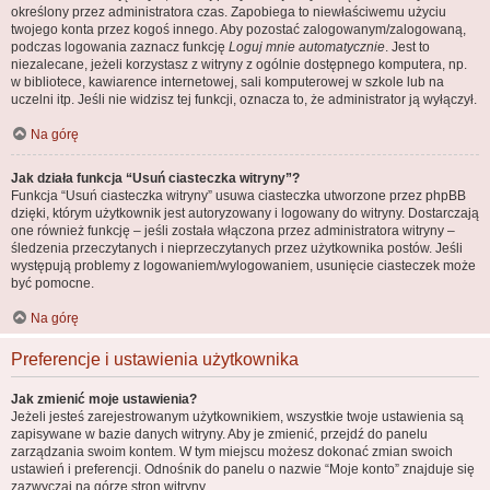
określony przez administratora czas. Zapobiega to niewłaściwemu użyciu
twojego konta przez kogoś innego. Aby pozostać zalogowanym/zalogowaną,
podczas logowania zaznacz funkcję
Loguj mnie automatycznie
. Jest to
niezalecane, jeżeli korzystasz z witryny z ogólnie dostępnego komputera, np.
w bibliotece, kawiarence internetowej, sali komputerowej w szkole lub na
uczelni itp. Jeśli nie widzisz tej funkcji, oznacza to, że administrator ją wyłączył.
Na górę
Jak działa funkcja “Usuń ciasteczka witryny”?
Funkcja “Usuń ciasteczka witryny” usuwa ciasteczka utworzone przez phpBB
dzięki, którym użytkownik jest autoryzowany i logowany do witryny. Dostarczają
one również funkcję – jeśli została włączona przez administratora witryny –
śledzenia przeczytanych i nieprzeczytanych przez użytkownika postów. Jeśli
występują problemy z logowaniem/wylogowaniem, usunięcie ciasteczek może
być pomocne.
Na górę
Preferencje i ustawienia użytkownika
Jak zmienić moje ustawienia?
Jeżeli jesteś zarejestrowanym użytkownikiem, wszystkie twoje ustawienia są
zapisywane w bazie danych witryny. Aby je zmienić, przejdź do panelu
zarządzania swoim kontem. W tym miejscu możesz dokonać zmian swoich
ustawień i preferencji. Odnośnik do panelu o nazwie “Moje konto” znajduje się
zazwyczaj na górze stron witryny.