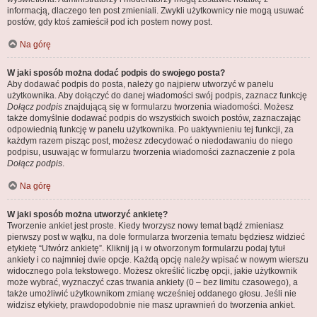
informacją, dlaczego ten post zmieniali. Zwykli użytkownicy nie mogą usuwać
postów, gdy ktoś zamieścił pod ich postem nowy post.
Na górę
W jaki sposób można dodać podpis do swojego posta?
Aby dodawać podpis do posta, należy go najpierw utworzyć w panelu
użytkownika. Aby dołączyć do danej wiadomości swój podpis, zaznacz funkcję
Dołącz podpis
znajdującą się w formularzu tworzenia wiadomości. Możesz
także domyślnie dodawać podpis do wszystkich swoich postów, zaznaczając
odpowiednią funkcję w panelu użytkownika. Po uaktywnieniu tej funkcji, za
każdym razem pisząc post, możesz zdecydować o niedodawaniu do niego
podpisu, usuwając w formularzu tworzenia wiadomości zaznaczenie z pola
Dołącz podpis
.
Na górę
W jaki sposób można utworzyć ankietę?
Tworzenie ankiet jest proste. Kiedy tworzysz nowy temat bądź zmieniasz
pierwszy post w wątku, na dole formularza tworzenia tematu będziesz widzieć
etykietę “Utwórz ankietę”. Kliknij ją i w otworzonym formularzu podaj tytuł
ankiety i co najmniej dwie opcje. Każdą opcję należy wpisać w nowym wierszu
widocznego pola tekstowego. Możesz określić liczbę opcji, jakie użytkownik
może wybrać, wyznaczyć czas trwania ankiety (0 – bez limitu czasowego), a
także umożliwić użytkownikom zmianę wcześniej oddanego głosu. Jeśli nie
widzisz etykiety, prawdopodobnie nie masz uprawnień do tworzenia ankiet.