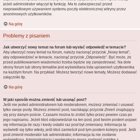
jeżeli administrator włączył tę funkcję. Ma to zabezpieczać przed
nieprawidłowym używaniem systemu poczty elektronicznej witryny przez
anonimowych użytkowników.
Na górę
Problemy z pisaniem
Jak utworzyć nowy temat na forum lub wysłać odpowiedź w temacie?
Aby utworzyć nowy temat na forum, należy nacisnąć przycisk „Nowy temat”,
aby odpowiedzieć w temacie, nacisnąć przycisk „Odpowiedz”. Być może, że
przed publikowaniem wiadomości trzeba będzie się zarejestrować. Na dole
strony forum lub strony tematów jest wyświetlana lista uprawnień użytkownika
na każdym forum. Na przykład: Możesz tworzyć nowe tematy, Możesz dodawać
załączniki itp.
Na górę
W jaki sposób można zmienić lub usunąć post?
Jeśli nie jesteś administratorem lub moderatorem, możesz zmieniać i usuwać
tylko swoje posty. Możesz zmienić post, naciskając przycisk
Zmień
znajdujący
się przy danym poście. Czasami można to zrobić tylko przez pewien czas po
jego napisaniu. Jeżeli ktoś odpowiedział na ten post, pod twoim postem pojawi
się informacja ile razy i kiedy ostatni raz post był zmieniany. Informacja ta
wyświetli się tylko wtedy, jeśli ktoś zamieścił pod tym postem kolejny post. Jeśli
post zmienił moderator lub administrator, informacja ta nie zostanie
wyświetlona. Administratorzy i moderatorzy mogą zostawić notatkę z