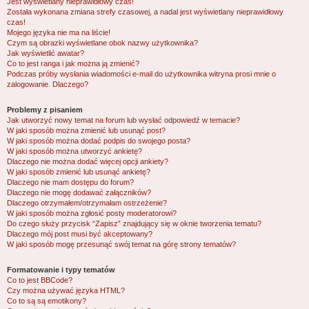
Jest wyświetlany nieprawidłowy czas!
Została wykonana zmiana strefy czasowej, a nadal jest wyświetlany nieprawidłowy
czas!
Mojego języka nie ma na liście!
Czym są obrazki wyświetlane obok nazwy użytkownika?
Jak wyświetlić awatar?
Co to jest ranga i jak można ją zmienić?
Podczas próby wysłania wiadomości e-mail do użytkownika witryna prosi mnie o
zalogowanie. Dlaczego?
Problemy z pisaniem
Jak utworzyć nowy temat na forum lub wysłać odpowiedź w temacie?
W jaki sposób można zmienić lub usunąć post?
W jaki sposób można dodać podpis do swojego posta?
W jaki sposób można utworzyć ankietę?
Dlaczego nie można dodać więcej opcji ankiety?
W jaki sposób zmienić lub usunąć ankietę?
Dlaczego nie mam dostępu do forum?
Dlaczego nie mogę dodawać załączników?
Dlaczego otrzymałem/otrzymałam ostrzeżenie?
W jaki sposób można zgłosić posty moderatorowi?
Do czego służy przycisk “Zapisz” znajdujący się w oknie tworzenia tematu?
Dlaczego mój post musi być akceptowany?
W jaki sposób mogę przesunąć swój temat na górę strony tematów?
Formatowanie i typy tematów
Co to jest BBCode?
Czy można używać języka HTML?
Co to są są emotikony?