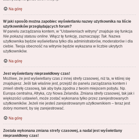
Na górę
W jaki sposób można zapobiec wyświetlaniu nazwy użytkownika na liście
użytkowników przeglądających forum?
W panelu zarządzania kontem, w “Ustawieniach witryny” znajduje się funkcja
Nie pokazuj statusu online
. Włącz tę funkcję, zaznaczając
Tak
. Nazwa
użytkownika będzie wyświetlana tylko dla administratorów, moderatorów i dla
ciebie. Twoja obecność na witrynie będzie wykazana w liczbie ukrytych
użytkowników.
Na górę
Jest wyświetlany nieprawidłowy czas!
Możliwe, że jest wyświetlany czas z innej strefy czasowej, niż ta, w której się
znajdujesz. Jeśli tak właśnie jest, przejdź do panelu zarządzania kontem i
zmień strefę czasową, tak aby była zgodna z twoim miejscem pobytu. Np.
Europa centralna, Afryka, czy Nowa Zelandia. Zmiana strefy czasowej, tak jak i
większości ustawień, może zostać wykonana tylko przez zarejestrowanych
użytkowników. Jeżeli nie jesteś zarejestrowanym użytkownikiem – teraz jest
dobry moment, by się zarejestrować.
Na górę
Została wykonana zmiana strefy czasowej, a nadal jest wyświetlany
nieprawidłowy czas!