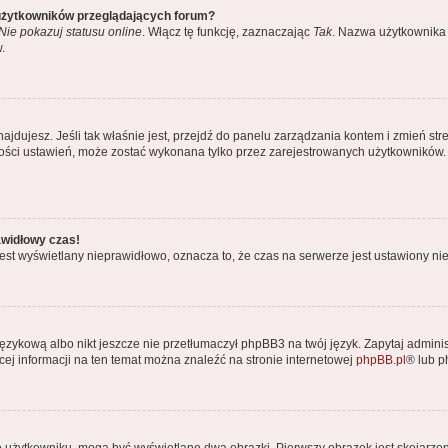
 użytkowników przeglądających forum?
Nie pokazuj statusu online
. Włącz tę funkcję, zaznaczając
Tak
. Nazwa użytkownika 
.
ę znajdujesz. Jeśli tak właśnie jest, przejdź do panelu zarządzania kontem i zmień
kszości ustawień, może zostać wykonana tylko przez zarejestrowanych użytkowników.
awidłowy czas!
est wyświetlany nieprawidłowo, oznacza to, że czas na serwerze jest ustawiony nie
ęzykową albo nikt jeszcze nie przetłumaczył phpBB3 na twój język. Zapytaj adminis
ęcej informacji na ten temat można znaleźć na stronie internetowej
phpBB.pl
® lub 