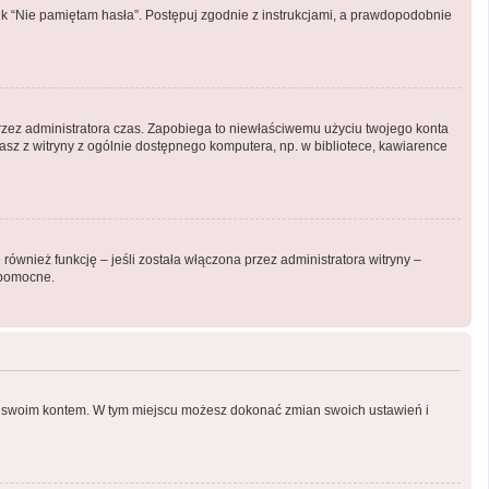
k “Nie pamiętam hasła”. Postępuj zgodnie z instrukcjami, a prawdopodobnie
y przez administratora czas. Zapobiega to niewłaściwemu użyciu twojego konta
ystasz z witryny z ogólnie dostępnego komputera, np. w bibliotece, kawiarence
ównież funkcję – jeśli została włączona przez administratora witryny –
 pomocne.
nia swoim kontem. W tym miejscu możesz dokonać zmian swoich ustawień i