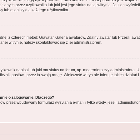
o użytkowniku, mogą być wyświetlane dwa obrazki. Pierwszy obrazek jest skojarzo
anych przez użytkownika lub jaki jest jego status na tej witrynie. Jest on wyświe
wy lub osobisty dla każdego użytkownika.
ednej z czterech metod: Gravatar, Galeria awatarów, Zdalny awatar lub Prześlij aw
nej witrynie, należy skontaktować się z jej administratorem.
kownik napisał lub jaki ma status na forum, np. moderatora czy administratora. 
licznik postów i przez to swoją rangę. Większość witryn nie toleruje takich działań 
mnie o zalogowanie. Dlaczego?
ów przez wbudowany formularz wysyłania e-maili i tylko wtedy, jeżeli administrat