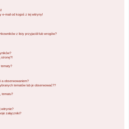
!
i!
e-mail od kogoś z tej witryny!
owników z listy przyjaciół lub wrogów?
wyników?
 stronę?!
i tematy?
ki a obserwowaniem?
ybranych tematów lub je obserwować??
, tematu?
 witrynie?
oje załączniki?