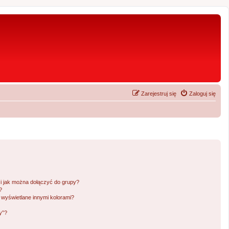
Zarejestruj się
Zaloguj się
 i jak można dołączyć do grupy?
?
wyświetlane innymi kolorami?
y”?