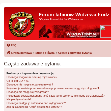
Forum kibiców Widzewa Łódź
Oficjalne Forum kibiców Widzewa Łódź
FAQ
Strona domowa
Strona główna
Często zadawane pytania
Często zadawane pytania
Problemy z logowaniem i rejestracją
Dlaczego w ogóle muszę się rejestrować?
Co to jest COPPA?
Dlaczego nie mogę się zarejestrować?
Rejestracja została przeprowadzona poprawnie, ale nie mogę się zalogować!
Dlaczego nie mogę się zalogować?
Rejestracja została dokonana jakiś czas temu, ale teraz nie mogę się zalogować?!
Nie pamiętam hasła!
Dlaczego następuje automatyczne wylogowanie?
Jak działa funkcja “Usuń ciasteczka witryny”?