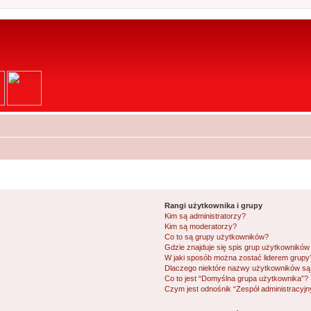
Rangi użytkownika i grupy
Kim są administratorzy?
Kim są moderatorzy?
Co to są grupy użytkowników?
Gdzie znajduje się spis grup użytkowników
W jaki sposób można zostać liderem grupy
Dlaczego niektóre nazwy użytkowników są 
Co to jest “Domyślna grupa użytkownika”?
Czym jest odnośnik “Zespół administracyjn