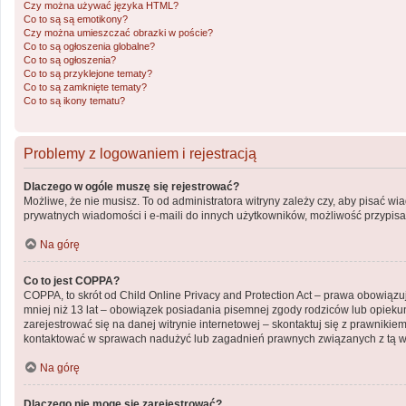
Czy można używać języka HTML?
Co to są są emotikony?
Czy można umieszczać obrazki w poście?
Co to są ogłoszenia globalne?
Co to są ogłoszenia?
Co to są przyklejone tematy?
Co to są zamknięte tematy?
Co to są ikony tematu?
Problemy z logowaniem i rejestracją
Dlaczego w ogóle muszę się rejestrować?
Możliwe, że nie musisz. To od administratora witryny zależy czy, aby pisać wi
prywatnych wiadomości i e-maili do innych użytkowników, możliwość przypisani
Na górę
Co to jest COPPA?
COPPA, to skrót od Child Online Privacy and Protection Act – prawa obowiązu
mniej niż 13 lat – obowiązek posiadania pisemnej zgody rodziców lub opiekun
zarejestrować się na danej witrynie internetowej – skontaktuj się z prawniki
kontaktować w sprawach nadużyć lub zagadnień prawnych związanych z tą wi
Na górę
Dlaczego nie mogę się zarejestrować?