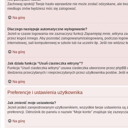
Zachowaj spokój! Twoje hasło wprawdzie nie może zostać odzyskane, ale bez 
niedługo znów będziesz móc się zalogować.
Na górę
Dlaczego następuje automatyczne wylogowanie?
Jeżeli w czasie logowania nie zaznaczysz funkcji
Zapamiętaj mnie
, witryna z
przez kogoś innego. Aby pozostać zalogowanym/zalogowaną, podczas logow
internetowej, sali komputerowej w szkole lub na uczelni itp. Jeśli nie widzisz te
Na górę
Jak działa funkcja “Usuń ciasteczka witryny”?
Funkcja “Usuń ciasteczka witryny” usuwa ciasteczka utworzone przez phpBB dzi
śledzenia przeczytanych i nieprzeczytanych przez użytkownika postów. Jeś
Na górę
Preferencje i ustawienia użytkownika
Jak zmienić moje ustawienia?
Jeżeli jesteś zarejestrowanym użytkownikiem, wszystkie twoje ustawienia są
preferencji. Odnośnik do panelu o nazwie “Moje konto” znajduje się zazwyczaj
Na górę