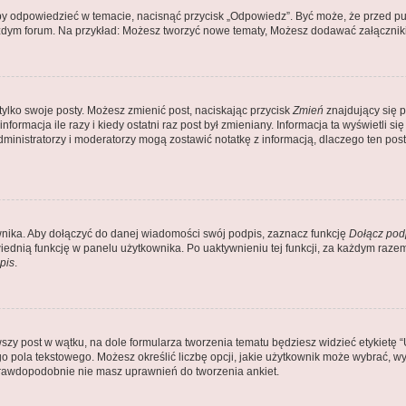
by odpowiedzieć w temacie, nacisnąć przycisk „Odpowiedz”. Być może, że przed pu
ażdym forum. Na przykład: Możesz tworzyć nowe tematy, Możesz dodawać załączniki 
tylko swoje posty. Możesz zmienić post, naciskając przycisk
Zmień
znajdujący się p
ormacja ile razy i kiedy ostatni raz post był zmieniany. Informacja ta wyświetli się 
Administratorzy i moderatorzy mogą zostawić notatkę z informacją, dlaczego ten po
nika. Aby dołączyć do danej wiadomości swój podpis, zaznacz funkcję
Dołącz pod
dnią funkcję w panelu użytkownika. Po uaktywnieniu tej funkcji, za każdym raz
pis
.
zy post w wątku, na dole formularza tworzenia tematu będziesz widzieć etykietę “Utw
pola tekstowego. Możesz określić liczbę opcji, jakie użytkownik może wybrać, wyz
 prawdopodobnie nie masz uprawnień do tworzenia ankiet.