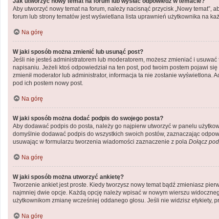
Jak utworzyć nowy temat na forum lub wysłać odpowiedź w temacie?
Aby utworzyć nowy temat na forum, należy nacisnąć przycisk „Nowy temat”, a
forum lub strony tematów jest wyświetlana lista uprawnień użytkownika na k
Na górę
W jaki sposób można zmienić lub usunąć post?
Jeśli nie jesteś administratorem lub moderatorem, możesz zmieniać i usuwać 
napisaniu. Jeżeli ktoś odpowiedział na ten post, pod twoim postem pojawi się inf
zmienił moderator lub administrator, informacja ta nie zostanie wyświetlona. 
pod ich postem nowy post.
Na górę
W jaki sposób można dodać podpis do swojego posta?
Aby dodawać podpis do posta, należy go najpierw utworzyć w panelu użytkow
domyślnie dodawać podpis do wszystkich swoich postów, zaznaczając odpowie
usuwając w formularzu tworzenia wiadomości zaznaczenie z pola
Dołącz pod
Na górę
W jaki sposób można utworzyć ankietę?
Tworzenie ankiet jest proste. Kiedy tworzysz nowy temat bądź zmieniasz pierws
najmniej dwie opcje. Każdą opcję należy wpisać w nowym wierszu widocznego 
użytkownikom zmianę wcześniej oddanego głosu. Jeśli nie widzisz etykiety,
Na górę