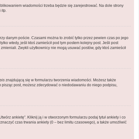
blikowaniem wiadomości trzeba będzie się zarejestrować. Na dole strony
itp.
rzy danym poście. Czasami można to zrobić tylko przez pewien czas po jego
tylko wtedy, jeśli ktoś zamieścił pod tym postem kolejny post. Jeśli post
st zmieniali. Zwykli użytkownicy nie mogą usuwać postów, gdy ktoś zamieścił
pis
znajdującą się w formularzu tworzenia wiadomości. Możesz także
em pisząc post, możesz zdecydować o niedodawaniu do niego podpisu,
órz ankietę”. Kliknij ją i w otworzonym formularzu podaj tytuł ankiety i co
naczyć czas trwania ankiety (0 – bez limitu czasowego), a także umożliwić