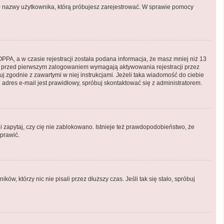
onił nazwy użytkownika, którą próbujesz zarejestrować. W sprawie pomocy
PA, a w czasie rejestracji została podana informacja, że masz mniej niż 13
ryny przed pierwszym zalogowaniem wymagają aktywowania rejestracji przez
puj zgodnie z zawartymi w niej instrukcjami. Jeżeli taka wiadomość do ciebie
adres e-mail jest prawidłowy, spróbuj skontaktować się z administratorem.
i zapytaj, czy cię nie zablokowano. Istnieje też prawdopodobieństwo, że
aprawić.
, którzy nic nie pisali przez dłuższy czas. Jeśli tak się stało, spróbuj