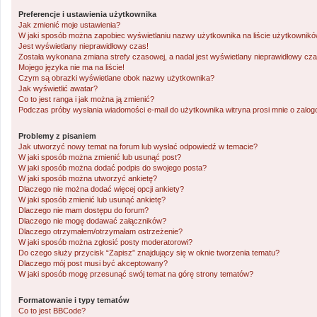
Preferencje i ustawienia użytkownika
Jak zmienić moje ustawienia?
W jaki sposób można zapobiec wyświetlaniu nazwy użytkownika na liście użytkownik
Jest wyświetlany nieprawidłowy czas!
Została wykonana zmiana strefy czasowej, a nadal jest wyświetlany nieprawidłowy cza
Mojego języka nie ma na liście!
Czym są obrazki wyświetlane obok nazwy użytkownika?
Jak wyświetlić awatar?
Co to jest ranga i jak można ją zmienić?
Podczas próby wysłania wiadomości e-mail do użytkownika witryna prosi mnie o zalo
Problemy z pisaniem
Jak utworzyć nowy temat na forum lub wysłać odpowiedź w temacie?
W jaki sposób można zmienić lub usunąć post?
W jaki sposób można dodać podpis do swojego posta?
W jaki sposób można utworzyć ankietę?
Dlaczego nie można dodać więcej opcji ankiety?
W jaki sposób zmienić lub usunąć ankietę?
Dlaczego nie mam dostępu do forum?
Dlaczego nie mogę dodawać załączników?
Dlaczego otrzymałem/otrzymałam ostrzeżenie?
W jaki sposób można zgłosić posty moderatorowi?
Do czego służy przycisk “Zapisz” znajdujący się w oknie tworzenia tematu?
Dlaczego mój post musi być akceptowany?
W jaki sposób mogę przesunąć swój temat na górę strony tematów?
Formatowanie i typy tematów
Co to jest BBCode?