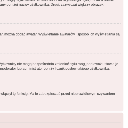
ny z rangą użytkownika. W zależności od używanego stylu jest on w formie
tlany poniżej nazwy użytkownika. Drugi, zazwyczaj większy obrazek,
atar, można dodać awatar. Wyświetlanie awatarów i sposób ich wyświetlania są
Użytkownicy nie mogą bezpośrednio zmieniać stylu rang, ponieważ ustawia je
i moderator lub administrator obniży licznik postów takiego użytkownika.
or włączył tę funkcję. Ma to zabezpieczać przed nieprawidłowym używaniem