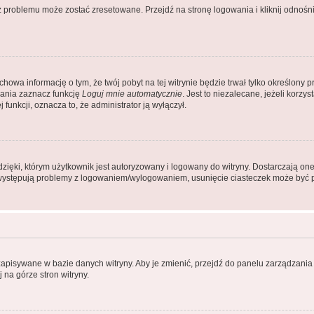
problemu może zostać zresetowane. Przejdź na stronę logowania i kliknij odnośni
achowa informację o tym, że twój pobyt na tej witrynie będzie trwał tylko określon
ania zaznacz funkcję
Loguj mnie automatycznie
. Jest to niezalecane, jeżeli korz
j funkcji, oznacza to, że administrator ją wyłączył.
ęki, którym użytkownik jest autoryzowany i logowany do witryny. Dostarczają one r
li występują problemy z logowaniem/wylogowaniem, usunięcie ciasteczek może być
 zapisywane w bazie danych witryny. Aby je zmienić, przejdź do panelu zarządza
 na górze stron witryny.