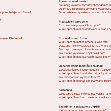
Prywatne wiadomości
Nie mogę wysyłać prywatnych wiadomości
Otrzymuję niechciane prywatne wiadomośc
ów przeglądających forum?
Otrzymałem/otrzymałam spam lub obraźliwy 
s!
Przyjaciele i wrogowie
Co to jest lista przyjaciół i wrogów?
W jaki sposób można dodawać/usuwać użytk
Przeszukiwanie forów
gowanie. Dlaczego?
W jaki sposób można przeszukiwać fora?
Dlaczego moje wyszukiwanie nie zwraca 
Dlaczego moje wyszukiwanie zwraca pustą
Jak można wyszukać użytkowników?
W jaki sposób można znaleźć swoje posty 
Obserwowanie tematów i zakładki
Jaka jest różnica między dodaniem zakład
W jaki sposób można dodać zakładkę do w
Jak obserwować wybrane forum?
W jaki sposób usunąć obserwowanie forum
Załączniki
Jakie typy załączników są dozwolone na tej
W jaki sposób można znaleźć wszystkie sw
Zagadnienia związane z phpBB
Kto jest autorem tego oprogramowania?