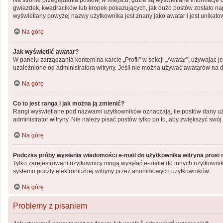
Na stronie przeglądania postów, w miejscu, gdzie są wyświetlane informacje 
gwiazdek, kwadracików lub kropek pokazujących, jak dużo postów zostało napis
wyświetlany powyżej nazwy użytkownika jest znany jako awatar i jest unikato
Na górę
Jak wyświetlić awatar?
W panelu zarządzania kontem na karcie „Profil” w sekcji „Awatar”, używając j
uzależnione od administratora witryny. Jeśli nie można używać awatarów na da
Na górę
Co to jest ranga i jak można ją zmienić?
Rangi wyświetlane pod nazwami użytkowników oznaczają, ile postów dany użyt
administrator witryny. Nie należy pisać postów tylko po to, aby zwiększyć swój 
Na górę
Podczas próby wysłania wiadomości e-mail do użytkownika witryna prosi 
Tylko zarejestrowani użytkownicy mogą wysyłać e-maile do innych użytkownik
systemu poczty elektronicznej witryny przez anonimowych użytkowników.
Na górę
Problemy z pisaniem