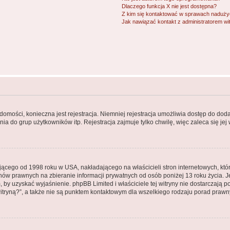
Dlaczego funkcja X nie jest dostępna?
Z kim się kontaktować w sprawach nadużyć
Jak nawiązać kontakt z administratorem wi
adomości, konieczna jest rejestracja. Niemniej rejestracja umożliwia dostęp do dod
a do grup użytkowników itp. Rejestracja zajmuje tylko chwilę, więc zaleca się jej
jącego od 1998 roku w USA, nakładającego na właścicieli stron internetowych, kt
ów prawnych na zbieranie informacji prywatnych od osób poniżej 13 roku życia. J
em, by uzyskać wyjaśnienie. phpBB Limited i właściciele tej witryny nie dostarczaj
tryną?”, a także nie są punktem kontaktowym dla wszelkiego rodzaju porad prawn