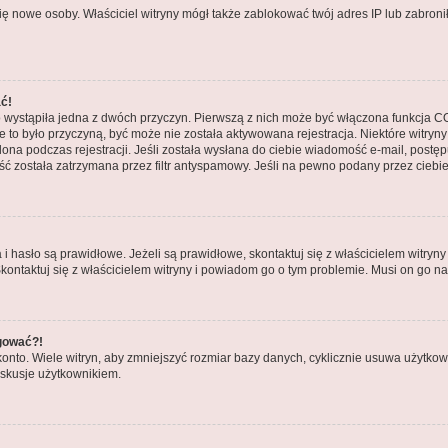
ły się nowe osoby. Właściciel witryny mógł także zablokować twój adres IP lub zabr
ać!
 wystąpiła jedna z dwóch przyczyn. Pierwszą z nich może być włączona funkcja COP
nie to było przyczyną, być może nie została aktywowana rejestracja. Niektóre wit
tlona podczas rejestracji. Jeśli została wysłana do ciebie wiadomość e-mail, postę
ć została zatrzymana przez filtr antyspamowy. Jeśli na pewno podany przez ciebie 
asło są prawidłowe. Jeżeli są prawidłowe, skontaktuj się z właścicielem witryny 
Skontaktuj się z właścicielem witryny i powiadom go o tym problemie. Musi on go n
ogować?!
to. Wiele witryn, aby zmniejszyć rozmiar bazy danych, cyklicznie usuwa użytkowników
skusje użytkownikiem.