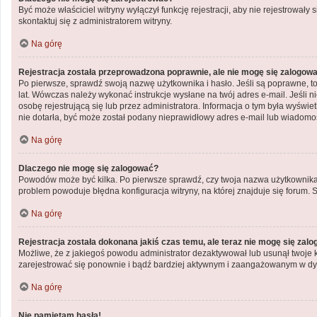
Być może właściciel witryny wyłączył funkcję rejestracji, aby nie rejestrowa
skontaktuj się z administratorem witryny.
Na górę
Rejestracja została przeprowadzona poprawnie, ale nie mogę się zalogow
Po pierwsze, sprawdź swoją nazwę użytkownika i hasło. Jeśli są poprawne, to
lat. Wówczas należy wykonać instrukcje wysłane na twój adres e-mail. Jeśli 
osobę rejestrującą się lub przez administratora. Informacja o tym była wyświe
nie dotarła, być może został podany nieprawidłowy adres e-mail lub wiadomoś
Na górę
Dlaczego nie mogę się zalogować?
Powodów może być kilka. Po pierwsze sprawdź, czy twoja nazwa użytkownika i h
problem powoduje błędna konfiguracja witryny, na której znajduje się forum. 
Na górę
Rejestracja została dokonana jakiś czas temu, ale teraz nie mogę się zal
Możliwe, że z jakiegoś powodu administrator dezaktywował lub usunął twoje kon
zarejestrować się ponownie i bądź bardziej aktywnym i zaangażowanym w dy
Na górę
Nie pamiętam hasła!