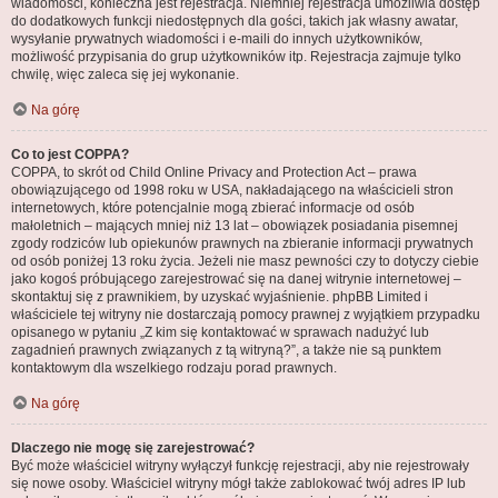
wiadomości, konieczna jest rejestracja. Niemniej rejestracja umożliwia dostęp
do dodatkowych funkcji niedostępnych dla gości, takich jak własny awatar,
wysyłanie prywatnych wiadomości i e-maili do innych użytkowników,
możliwość przypisania do grup użytkowników itp. Rejestracja zajmuje tylko
chwilę, więc zaleca się jej wykonanie.
Na górę
Co to jest COPPA?
COPPA, to skrót od Child Online Privacy and Protection Act – prawa
obowiązującego od 1998 roku w USA, nakładającego na właścicieli stron
internetowych, które potencjalnie mogą zbierać informacje od osób
małoletnich – mających mniej niż 13 lat – obowiązek posiadania pisemnej
zgody rodziców lub opiekunów prawnych na zbieranie informacji prywatnych
od osób poniżej 13 roku życia. Jeżeli nie masz pewności czy to dotyczy ciebie
jako kogoś próbującego zarejestrować się na danej witrynie internetowej –
skontaktuj się z prawnikiem, by uzyskać wyjaśnienie. phpBB Limited i
właściciele tej witryny nie dostarczają pomocy prawnej z wyjątkiem przypadku
opisanego w pytaniu „Z kim się kontaktować w sprawach nadużyć lub
zagadnień prawnych związanych z tą witryną?”, a także nie są punktem
kontaktowym dla wszelkiego rodzaju porad prawnych.
Na górę
Dlaczego nie mogę się zarejestrować?
Być może właściciel witryny wyłączył funkcję rejestracji, aby nie rejestrowały
się nowe osoby. Właściciel witryny mógł także zablokować twój adres IP lub