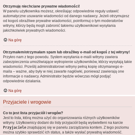
Otrzymuję niechciane prywatne wiadomości!
W panelu użytkownika możesz, określając odpowiednie reguły ustawić
automatyczne usuwanie wiadomości od danego nadawcy. Jeżeli otrzymujesz
od kogoś obraźliwe prywatne wiadomości, poinformuj o tym moderatorów
witryny, którzy będą mogli zabronić takiemu użytkownikowi wysyłania
jakichkolwiek prywatnych wiadomości.
Na górę
Otrzymałem/otrzymałam spam lub obraźliwy e-mail od kogoś z tej witryny!
Przykro nam z tego powodu. System wysyłania e-maili witryny zawiera
zabezpieczenia umożliwiające wytropienie użytkowników, którzy wysyłają takie
wiadomości. Prześlij administratorowi witryny pełną kopię otrzymanego e-
maila – ważne, aby były w niej zawarte nagłówki, ponieważ zawierają one
informacje o nadawcy. Administrator będzie wówczas mógł podjąć
odpowiednie działania.
Na górę
Przyjaciele i wrogowie
Co to jest lista przyjaciół i wrogów?
Jest to lista, którą można użyć do organizowania różnych użytkowników
witryny. Użytkownicy dodani do listy przyjaciół będą wyświetleni na karcie
Przyjaciele
znajdującej się w panelu zarządzania kontem. Z tego poziomu
można szybko sprawdzić ich status, a także wysłać prywatną wiadomość.