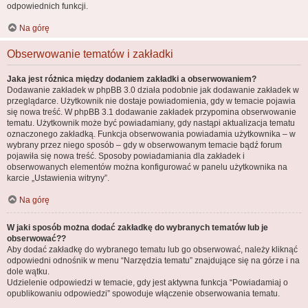
odpowiednich funkcji.
Na górę
Obserwowanie tematów i zakładki
Jaka jest różnica między dodaniem zakładki a obserwowaniem?
Dodawanie zakładek w phpBB 3.0 działa podobnie jak dodawanie zakładek w
przeglądarce. Użytkownik nie dostaje powiadomienia, gdy w temacie pojawia
się nowa treść. W phpBB 3.1 dodawanie zakładek przypomina obserwowanie
tematu. Użytkownik może być powiadamiany, gdy nastąpi aktualizacja tematu
oznaczonego zakładką. Funkcja obserwowania powiadamia użytkownika – w
wybrany przez niego sposób – gdy w obserwowanym temacie bądź forum
pojawiła się nowa treść. Sposoby powiadamiania dla zakładek i
obserwowanych elementów można konfigurować w panelu użytkownika na
karcie „Ustawienia witryny”.
Na górę
W jaki sposób można dodać zakładkę do wybranych tematów lub je
obserwować??
Aby dodać zakładkę do wybranego tematu lub go obserwować, należy kliknąć
odpowiedni odnośnik w menu “Narzędzia tematu” znajdujące się na górze i na
dole wątku.
Udzielenie odpowiedzi w temacie, gdy jest aktywna funkcja “Powiadamiaj o
opublikowaniu odpowiedzi” spowoduje włączenie obserwowania tematu.