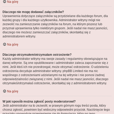
Na górę
Dlaczego nie mogę dodawać załączników?
Uprawnienia dotyczące załączników są przydzielane dla każdego forum, dla
każdej grupy i dla każdego użytkownika. Administrator witryny mógł nie
zezwolić na zamieszczanie załączników na forum, na którym piszesz lub
przyznał uprawnienia tylko niektórym grupom. Jeśli nadal nie masz jasności,
dlaczego nie możesz zamieszczać załączników, skontaktuj się z
administratorem witryny.
Na górę
Dlaczego otrzymałem/otrzymałam ostrzeżenie?
Każdy administrator witryny ma swoje zasady i regulaminy obowiązujące na
danej witrynie. Są one opublikowane i administrator zaleca zapoznanie się z
nimi. Jeśli ktoś ich nie przestrzegał, może otrzymać ostrzeżenie. O udzieleniu
ostrzeżenia decyduje administrator witryny. phpBB Limited nie ma nic
wspólnego z ostrzeżeniami udzielanymi na tej witrynie i nie ponosi żadnej
odpowiedzialności związanej z nimi. Jeśli nadal nie masz jasności, dlaczego
otrzymałeś/otrzymałaś ostrzeżenie, skontaktuj się z administratorem witryny.
Na górę
W jaki sposób można zgłosić posty moderatorowi?
Jeśli administrator na to zezwolił, w prawym górnym rogu treści posta, który
chcesz zgłosić, powinien być widoczny odpowiedni przycisk. Naciśnięcie tego
przycisku spowoduje przeniesienie cię do formularza, który po jego