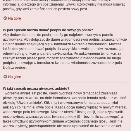
informacją, dlaczego ten post zmieniali. Zwykli użytkownicy nie mogą usuwać
postów, gdy ktoś zamieścił pod ich postem nowy post.
Na górę
W jaki sposób można dodać podpis do swojego posta?
Aby dodawać podpis do posta, należy go najpierw utworzyć w panelu
użytkownika. Aby dołączyć do danej wiadomości swój podpis, zaznacz funkcję
Dołącz podpis
znajdującą się w formularzu tworzenia wiadomości. Możesz
także domyślnie dodawać podpis do wszystkich swoich postów, zaznaczając
odpowiednią funkcję w panelu użytkownika. Po uaktywnieniu tej funkcji, za
każdym razem pisząc post, możesz zdecydować o niedodawaniu do niego
podpisu, usuwając w formularzu tworzenia wiadomości zaznaczenie z pola
Dołącz podpis
.
Na górę
W jaki sposób można utworzyć ankietę?
Tworzenie ankiet jest proste. Kiedy tworzysz nowy temat bądź zmieniasz
pierwszy post w wątku, na dole formularza tworzenia tematu będziesz widzieć
etykietę “Utwórz ankietę”. Kliknij ją i w otworzonym formularzu podaj tytuł
ankiety i co najmniej dwie opcje. Każdą opcję należy wpisać w nowym wierszu
widocznego pola tekstowego. Możesz określić liczbę opcji, jakie użytkownik
może wybrać, wyznaczyć czas trwania ankiety (0 – bez limitu czasowego), a
także umożliwić użytkownikom zmianę wcześniej oddanego głosu. Jeśli nie
widzisz etykiety, prawdopodobnie nie masz uprawnień do tworzenia ankiet.