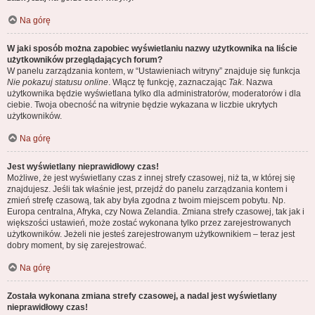
Na górę
W jaki sposób można zapobiec wyświetlaniu nazwy użytkownika na liście
użytkowników przeglądających forum?
W panelu zarządzania kontem, w “Ustawieniach witryny” znajduje się funkcja
Nie pokazuj statusu online
. Włącz tę funkcję, zaznaczając
Tak
. Nazwa
użytkownika będzie wyświetlana tylko dla administratorów, moderatorów i dla
ciebie. Twoja obecność na witrynie będzie wykazana w liczbie ukrytych
użytkowników.
Na górę
Jest wyświetlany nieprawidłowy czas!
Możliwe, że jest wyświetlany czas z innej strefy czasowej, niż ta, w której się
znajdujesz. Jeśli tak właśnie jest, przejdź do panelu zarządzania kontem i
zmień strefę czasową, tak aby była zgodna z twoim miejscem pobytu. Np.
Europa centralna, Afryka, czy Nowa Zelandia. Zmiana strefy czasowej, tak jak i
większości ustawień, może zostać wykonana tylko przez zarejestrowanych
użytkowników. Jeżeli nie jesteś zarejestrowanym użytkownikiem – teraz jest
dobry moment, by się zarejestrować.
Na górę
Została wykonana zmiana strefy czasowej, a nadal jest wyświetlany
nieprawidłowy czas!