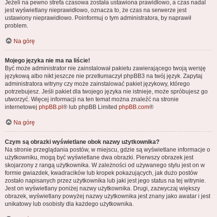
Jeżeli na pewno strefa czasowa została ustawiona prawidłowo, a czas nadal
jest wyświetlany nieprawidłowo, oznacza to, że czas na serwerze jest
ustawiony nieprawidłowo. Poinformuj o tym administratora, by naprawił
problem.
Na górę
Mojego języka nie ma na liście!
Być może administrator nie zainstalował pakietu zawierającego twoją wersję
językową albo nikt jeszcze nie przetłumaczył phpBB3 na twój język. Zapytaj
administratora witryny czy może zainstalować pakiet językowy, którego
potrzebujesz. Jeśli pakiet dla twojego języka nie istnieje, może spróbujesz go
utworzyć. Więcej informacji na ten temat można znaleźć na stronie
internetowej
phpBB.pl
® lub phpBB Limited
phpBB.com
®
Na górę
Czym są obrazki wyświetlane obok nazwy użytkownika?
Na stronie przeglądania postów, w miejscu, gdzie są wyświetlane informacje o
użytkowniku, mogą być wyświetlane dwa obrazki. Pierwszy obrazek jest
skojarzony z rangą użytkownika. W zależności od używanego stylu jest on w
formie gwiazdek, kwadracików lub kropek pokazujących, jak dużo postów
zostało napisanych przez użytkownika lub jaki jest jego status na tej witrynie.
Jest on wyświetlany poniżej nazwy użytkownika. Drugi, zazwyczaj większy
obrazek, wyświetlany powyżej nazwy użytkownika jest znany jako awatar i jest
unikatowy lub osobisty dla każdego użytkownika.