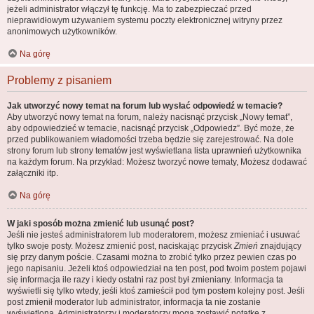
jeżeli administrator włączył tę funkcję. Ma to zabezpieczać przed
nieprawidłowym używaniem systemu poczty elektronicznej witryny przez
anonimowych użytkowników.
Na górę
Problemy z pisaniem
Jak utworzyć nowy temat na forum lub wysłać odpowiedź w temacie?
Aby utworzyć nowy temat na forum, należy nacisnąć przycisk „Nowy temat”,
aby odpowiedzieć w temacie, nacisnąć przycisk „Odpowiedz”. Być może, że
przed publikowaniem wiadomości trzeba będzie się zarejestrować. Na dole
strony forum lub strony tematów jest wyświetlana lista uprawnień użytkownika
na każdym forum. Na przykład: Możesz tworzyć nowe tematy, Możesz dodawać
załączniki itp.
Na górę
W jaki sposób można zmienić lub usunąć post?
Jeśli nie jesteś administratorem lub moderatorem, możesz zmieniać i usuwać
tylko swoje posty. Możesz zmienić post, naciskając przycisk
Zmień
znajdujący
się przy danym poście. Czasami można to zrobić tylko przez pewien czas po
jego napisaniu. Jeżeli ktoś odpowiedział na ten post, pod twoim postem pojawi
się informacja ile razy i kiedy ostatni raz post był zmieniany. Informacja ta
wyświetli się tylko wtedy, jeśli ktoś zamieścił pod tym postem kolejny post. Jeśli
post zmienił moderator lub administrator, informacja ta nie zostanie
wyświetlona. Administratorzy i moderatorzy mogą zostawić notatkę z