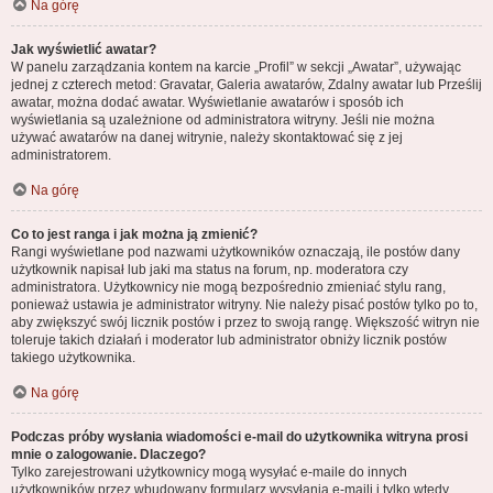
Na górę
Jak wyświetlić awatar?
W panelu zarządzania kontem na karcie „Profil” w sekcji „Awatar”, używając
jednej z czterech metod: Gravatar, Galeria awatarów, Zdalny awatar lub Prześlij
awatar, można dodać awatar. Wyświetlanie awatarów i sposób ich
wyświetlania są uzależnione od administratora witryny. Jeśli nie można
używać awatarów na danej witrynie, należy skontaktować się z jej
administratorem.
Na górę
Co to jest ranga i jak można ją zmienić?
Rangi wyświetlane pod nazwami użytkowników oznaczają, ile postów dany
użytkownik napisał lub jaki ma status na forum, np. moderatora czy
administratora. Użytkownicy nie mogą bezpośrednio zmieniać stylu rang,
ponieważ ustawia je administrator witryny. Nie należy pisać postów tylko po to,
aby zwiększyć swój licznik postów i przez to swoją rangę. Większość witryn nie
toleruje takich działań i moderator lub administrator obniży licznik postów
takiego użytkownika.
Na górę
Podczas próby wysłania wiadomości e-mail do użytkownika witryna prosi
mnie o zalogowanie. Dlaczego?
Tylko zarejestrowani użytkownicy mogą wysyłać e-maile do innych
użytkowników przez wbudowany formularz wysyłania e-maili i tylko wtedy,