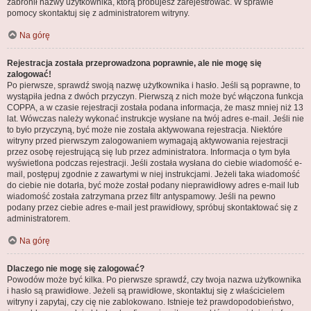
zabronił nazwy użytkownika, którą próbujesz zarejestrować. W sprawie
pomocy skontaktuj się z administratorem witryny.
Na górę
Rejestracja została przeprowadzona poprawnie, ale nie mogę się
zalogować!
Po pierwsze, sprawdź swoją nazwę użytkownika i hasło. Jeśli są poprawne, to
wystąpiła jedna z dwóch przyczyn. Pierwszą z nich może być włączona funkcja
COPPA, a w czasie rejestracji została podana informacja, że masz mniej niż 13
lat. Wówczas należy wykonać instrukcje wysłane na twój adres e-mail. Jeśli nie
to było przyczyną, być może nie została aktywowana rejestracja. Niektóre
witryny przed pierwszym zalogowaniem wymagają aktywowania rejestracji
przez osobę rejestrującą się lub przez administratora. Informacja o tym była
wyświetlona podczas rejestracji. Jeśli została wysłana do ciebie wiadomość e-
mail, postępuj zgodnie z zawartymi w niej instrukcjami. Jeżeli taka wiadomość
do ciebie nie dotarła, być może został podany nieprawidłowy adres e-mail lub
wiadomość została zatrzymana przez filtr antyspamowy. Jeśli na pewno
podany przez ciebie adres e-mail jest prawidłowy, spróbuj skontaktować się z
administratorem.
Na górę
Dlaczego nie mogę się zalogować?
Powodów może być kilka. Po pierwsze sprawdź, czy twoja nazwa użytkownika
i hasło są prawidłowe. Jeżeli są prawidłowe, skontaktuj się z właścicielem
witryny i zapytaj, czy cię nie zablokowano. Istnieje też prawdopodobieństwo,