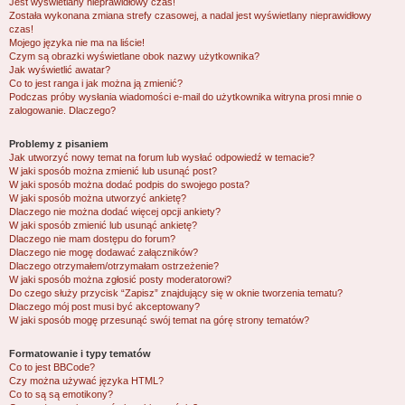
Jest wyświetlany nieprawidłowy czas!
Została wykonana zmiana strefy czasowej, a nadal jest wyświetlany nieprawidłowy
czas!
Mojego języka nie ma na liście!
Czym są obrazki wyświetlane obok nazwy użytkownika?
Jak wyświetlić awatar?
Co to jest ranga i jak można ją zmienić?
Podczas próby wysłania wiadomości e-mail do użytkownika witryna prosi mnie o
zalogowanie. Dlaczego?
Problemy z pisaniem
Jak utworzyć nowy temat na forum lub wysłać odpowiedź w temacie?
W jaki sposób można zmienić lub usunąć post?
W jaki sposób można dodać podpis do swojego posta?
W jaki sposób można utworzyć ankietę?
Dlaczego nie można dodać więcej opcji ankiety?
W jaki sposób zmienić lub usunąć ankietę?
Dlaczego nie mam dostępu do forum?
Dlaczego nie mogę dodawać załączników?
Dlaczego otrzymałem/otrzymałam ostrzeżenie?
W jaki sposób można zgłosić posty moderatorowi?
Do czego służy przycisk “Zapisz” znajdujący się w oknie tworzenia tematu?
Dlaczego mój post musi być akceptowany?
W jaki sposób mogę przesunąć swój temat na górę strony tematów?
Formatowanie i typy tematów
Co to jest BBCode?
Czy można używać języka HTML?
Co to są są emotikony?