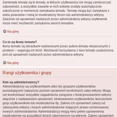
Zamknięte tematy są to tematy, w których użytkownicy nie mogą zamieszczać
odpowiedzi, a wszystkie zawarte w nich ankiety zostały automatycznie
zakończone w momencie zamykania tematu. Tematy mogą być zamykane z
wielu powodów i robią to moderatorzy forum lub administratorzy witryny.
Zależnie od uprawnień nadanych przez administratora witryny użytkownik
może mieć możliwość zamykania swoich tematów.
Na górę
Co to są ikony tematu?
Ikony tematu są obrazkami wybieranymi przez autora tematu skojarzonymi z
postami – sugerują ich treść. Możliwość korzystania z ikon tematu uzależniona
jest od uprawnień nadanych przez administratora witryny.
Na górę
Rangi użytkownika i grupy
Kim są administratorzy?
Administratorzy są użytkownikami albo też grupami użytkowników
posiadającymi najwyższy poziom uprawnień kontrolnych całej witryny. Mogą
oni kontrolować wszystkie zagadnienia związane z funkcjonowaniem witryny
włącznie z nadawaniem uprawnień, blokowaniem użytkowników, tworzeniem
grup użytkowników lub moderatorów itp. Zakres ich uprawnień zależy od
założyciela witryny i innych administratorów mających prawo nominowania
nowych administratorów. Administratorzy mogą mieć pełne uprawnienia
moderatorów na wszystkich forach utworzonych na witrynie. Zakres uprawnień