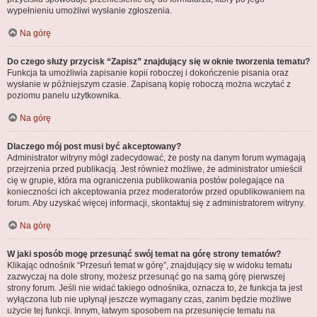
wypełnieniu umożliwi wysłanie zgłoszenia.
Na górę
Do czego służy przycisk “Zapisz” znajdujący się w oknie tworzenia tematu?
Funkcja ta umożliwia zapisanie kopii roboczej i dokończenie pisania oraz
wysłanie w późniejszym czasie. Zapisaną kopię roboczą można wczytać z
poziomu panelu użytkownika.
Na górę
Dlaczego mój post musi być akceptowany?
Administrator witryny mógł zadecydować, że posty na danym forum wymagają
przejrzenia przed publikacją. Jest również możliwe, że administrator umieścił
cię w grupie, która ma ograniczenia publikowania postów polegające na
konieczności ich akceptowania przez moderatorów przed opublikowaniem na
forum. Aby uzyskać więcej informacji, skontaktuj się z administratorem witryny.
Na górę
W jaki sposób mogę przesunąć swój temat na górę strony tematów?
Klikając odnośnik “Przesuń temat w górę”, znajdujący się w widoku tematu
zazwyczaj na dole strony, możesz przesunąć go na samą górę pierwszej
strony forum. Jeśli nie widać takiego odnośnika, oznacza to, że funkcja ta jest
wyłączona lub nie upłynął jeszcze wymagany czas, zanim będzie możliwe
użycie tej funkcji. Innym, łatwym sposobem na przesunięcie tematu na