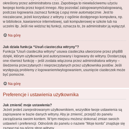
określony przez administratora czas. Zapobiega to niewłaściwemu użyciu
twojego konta przez kogoś innego. Aby pozostać zalogowanym/zalogowaną,
podczas logowania zaznacz funkcję
Loguj mnie automatycznie
. Jest to
niezalecane, jeżeli korzystasz z witryny z ogólnie dostępnego komputera, np.
w bibliotece, kawiarence internetowej, sali komputerowej w szkole lub na
uczelni itp. Jeśli nie widzisz tej funkcji, oznacza to, że administrator ją wyłączył.
Na górę
Jak działa funkcja “Usuń ciasteczka witryny”?
Funkcja “Usuń ciasteczka witryny” usuwa ciasteczka utworzone przez phpBB
dzięki, którym użytkownik jest autoryzowany i logowany do witryny. Dostarczają
one również funkcję – jeśli została włączona przez administratora witryny –
śledzenia przeczytanych i nieprzeczytanych przez użytkownika postów. Jeśli
występują problemy z logowaniem/wylogowaniem, usunięcie ciasteczek może
być pomocne.
Na górę
Preferencje i ustawienia użytkownika
Jak zmienić moje ustawienia?
Jeżeli jesteś zarejestrowanym użytkownikiem, wszystkie twoje ustawienia są
zapisywane w bazie danych witryny. Aby je zmienić, przejdź do panelu
zarządzania swoim kontem. W tym miejscu możesz dokonać zmian swoich
ustawień i preferencji. Odnośnik do panelu o nazwie “Moje konto” znajduje się
zazwyczaj na górze stron witryny.