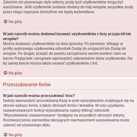
Zależnie od używanego stylu witryny, posty tych użytkowników mogą być
wyróżniane. Jeśli użytkownik zostanie dodany do listy wrogów, wszystkie posty
przez niego napisane domyślnie nie będą wyświetlane.
Na górę
W jaki sposób można dodawać/usuwać użytkowników z listy przyjaciół lub
wrogów?
Można dodawać użytkowników na dwa sposoby. Po pierwsze, klikając w
profilu wybranego użytkownika odnośnik
Dodaj do przyjaciół
lub
Dodaj do
wrogów
. Po drugie, przejść do panelu zarządzania swoim kontem i tam na
karcie
Przyjaciele i wrogowie
wprowadzić odpowiednie dane użytkownika. Na
tej samej karcie można także usuwać użytkowników z list.
Na górę
Przeszukiwanie forów
W jaki sposób można przeszukiwać fora?
Należy wprowadzić poszukiwaną frazę w pole wyszukiwania znajdujące się na
stronie wykazu forów, a także stronach forów i tematów. W celu uzyskania
zaawansowanych funkcji wyszukiwania należy kliknąć odnośnik
“Wyszukiwanie zaawansowane” dostępny na wszystkich stronach witryny.
Rozmieszczenie elementów sterujących mechanizmem wyszukiwania może
zależeć od używanego stylu.
Na górę