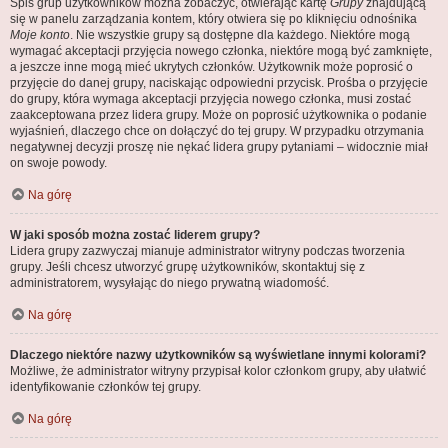
Spis grup użytkowników można zobaczyć, otwierając kartę
Grupy
znajdującą
się w panelu zarządzania kontem, który otwiera się po kliknięciu odnośnika
Moje konto
. Nie wszystkie grupy są dostępne dla każdego. Niektóre mogą
wymagać akceptacji przyjęcia nowego członka, niektóre mogą być zamknięte,
a jeszcze inne mogą mieć ukrytych członków. Użytkownik może poprosić o
przyjęcie do danej grupy, naciskając odpowiedni przycisk. Prośba o przyjęcie
do grupy, która wymaga akceptacji przyjęcia nowego członka, musi zostać
zaakceptowana przez lidera grupy. Może on poprosić użytkownika o podanie
wyjaśnień, dlaczego chce on dołączyć do tej grupy. W przypadku otrzymania
negatywnej decyzji proszę nie nękać lidera grupy pytaniami – widocznie miał
on swoje powody.
Na górę
W jaki sposób można zostać liderem grupy?
Lidera grupy zazwyczaj mianuje administrator witryny podczas tworzenia
grupy. Jeśli chcesz utworzyć grupę użytkowników, skontaktuj się z
administratorem, wysyłając do niego prywatną wiadomość.
Na górę
Dlaczego niektóre nazwy użytkowników są wyświetlane innymi kolorami?
Możliwe, że administrator witryny przypisał kolor członkom grupy, aby ułatwić
identyfikowanie członków tej grupy.
Na górę