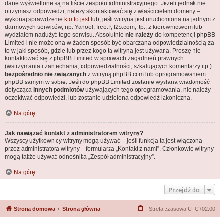
dane wyświetlone są na liście zespołu administracyjnego. Jeżeli jednak nie
otrzymasz odpowiedzi, należy skontaktować się z właścicielem domeny –
wykonaj sprawdzenie
kto to jest
lub, jeśli witryna jest uruchomiona na jednym z
darmowych serwisów, np. Yahoo!, free.fr, f2s.com, itp., z kierownictwem lub
wydziałem nadużyć tego serwisu. Absolutnie
nie należy
do kompetencji phpBB
Limited i nie może ona w żaden sposób być obarczana odpowiedzialnością za
to w jaki sposób, gdzie lub przez kogo ta witryna jest używana. Proszę nie
kontaktować się z phpBB Limited w sprawach zagadnień prawnych
(wstrzymania i zaniechania, odpowiedzialności, szkalujących komentarzy itp.)
bezpośrednio nie związanych
z witryną phpBB.com lub oprogramowaniem
phpBB samym w sobie. Jeśli do phpBB Limited zostanie wysłana wiadomość
dotycząca
innych podmiotów
używających tego oprogramowania, nie należy
oczekiwać odpowiedzi, lub zostanie udzielona odpowiedź lakoniczna.
Na górę
Jak nawiązać kontakt z administratorem witryny?
Wszyscy użytkownicy witryny mogą używać – jeśli funkcja ta jest włączona
przez administratora witryny – formularza „Kontakt z nami”. Członkowie witryny
mogą także używać odnośnika „Zespół administracyjny”.
Na górę
Przejdź do
Strona domowa
Strona główna
Strefa czasowa
UTC+02:00