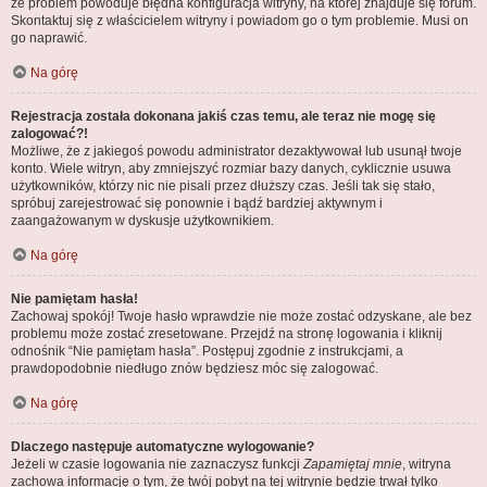
że problem powoduje błędna konfiguracja witryny, na której znajduje się forum.
Skontaktuj się z właścicielem witryny i powiadom go o tym problemie. Musi on
go naprawić.
Na górę
Rejestracja została dokonana jakiś czas temu, ale teraz nie mogę się
zalogować?!
Możliwe, że z jakiegoś powodu administrator dezaktywował lub usunął twoje
konto. Wiele witryn, aby zmniejszyć rozmiar bazy danych, cyklicznie usuwa
użytkowników, którzy nic nie pisali przez dłuższy czas. Jeśli tak się stało,
spróbuj zarejestrować się ponownie i bądź bardziej aktywnym i
zaangażowanym w dyskusje użytkownikiem.
Na górę
Nie pamiętam hasła!
Zachowaj spokój! Twoje hasło wprawdzie nie może zostać odzyskane, ale bez
problemu może zostać zresetowane. Przejdź na stronę logowania i kliknij
odnośnik “Nie pamiętam hasła”. Postępuj zgodnie z instrukcjami, a
prawdopodobnie niedługo znów będziesz móc się zalogować.
Na górę
Dlaczego następuje automatyczne wylogowanie?
Jeżeli w czasie logowania nie zaznaczysz funkcji
Zapamiętaj mnie
, witryna
zachowa informację o tym, że twój pobyt na tej witrynie będzie trwał tylko