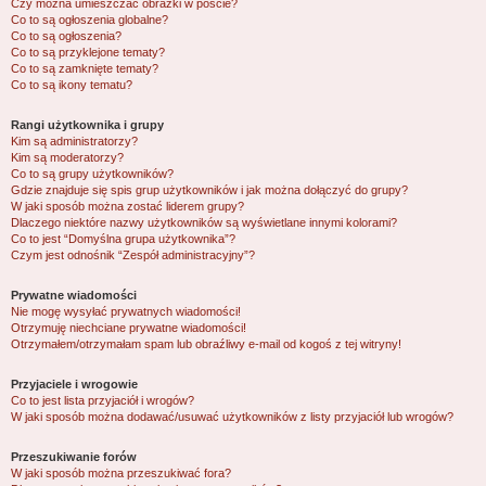
Czy można umieszczać obrazki w poście?
Co to są ogłoszenia globalne?
Co to są ogłoszenia?
Co to są przyklejone tematy?
Co to są zamknięte tematy?
Co to są ikony tematu?
Rangi użytkownika i grupy
Kim są administratorzy?
Kim są moderatorzy?
Co to są grupy użytkowników?
Gdzie znajduje się spis grup użytkowników i jak można dołączyć do grupy?
W jaki sposób można zostać liderem grupy?
Dlaczego niektóre nazwy użytkowników są wyświetlane innymi kolorami?
Co to jest “Domyślna grupa użytkownika”?
Czym jest odnośnik “Zespół administracyjny”?
Prywatne wiadomości
Nie mogę wysyłać prywatnych wiadomości!
Otrzymuję niechciane prywatne wiadomości!
Otrzymałem/otrzymałam spam lub obraźliwy e-mail od kogoś z tej witryny!
Przyjaciele i wrogowie
Co to jest lista przyjaciół i wrogów?
W jaki sposób można dodawać/usuwać użytkowników z listy przyjaciół lub wrogów?
Przeszukiwanie forów
W jaki sposób można przeszukiwać fora?