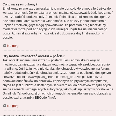
Co to są są emotikony?
Emotikony, zwane też uśmieszkami, to małe obrazki, które mogą być użyte do
wyrażania emocji. Do wyrażania emocji można też stosować krótkie kody, np. :)
oznacza radość, podczas gdy :( smutek. Pełna lista emotikon jest dostępna z
poziomu formularza tworzenia wiadomości. Nie należy jednak nadmiernie
używać emotikon, gdyż mogą spowodować, że post stanie się nieczytelny i
moderator może podjąć decyzję o ich usunięciu bądź też usunięciu całego
posta. Administrator witryny może określić dopuszczalny limit emotikon w
poście.
Na górę
Czy można umieszczać obrazki w poście?
Tak, obrazki można umieszczać w postach. Jeśli administrator włączył
możliwość zamieszczania załączników, można wgrać obrazek bezpośrednio
na witrynę. Jeśli ta funkcja nie działa, aby obrazek był wyświetlany na forum,
należy podać odnośnik do obrazka umieszczonego na publicznie dostępnym
serwerze, np. http://www.jakas_strona.com/moj_obrazek.gif. Nie można
podawać odnośników do obrazków zapisanych na prywatnym komputerze,
chyba że jest publicznie dostępnym serwerem ani do obrazków znajdujących
się na stronach wymagających autoryzacji, takich jak, np. skrzynki pocztowe na
Gmail lub Yahoo! oraz stronach chronionych hasłem. Aby umieścić obrazek w
poście, użyj znacznika BBCode
[img]
.
Na górę