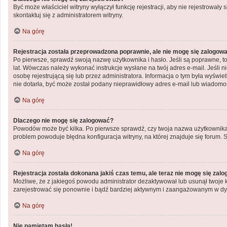
Być może właściciel witryny wyłączył funkcję rejestracji, aby nie rejestrowa
skontaktuj się z administratorem witryny.
Na górę
Rejestracja została przeprowadzona poprawnie, ale nie mogę się zalogow
Po pierwsze, sprawdź swoją nazwę użytkownika i hasło. Jeśli są poprawne, to
lat. Wówczas należy wykonać instrukcje wysłane na twój adres e-mail. Jeśli 
osobę rejestrującą się lub przez administratora. Informacja o tym była wyświe
nie dotarła, być może został podany nieprawidłowy adres e-mail lub wiadomoś
Na górę
Dlaczego nie mogę się zalogować?
Powodów może być kilka. Po pierwsze sprawdź, czy twoja nazwa użytkownika i h
problem powoduje błędna konfiguracja witryny, na której znajduje się forum. 
Na górę
Rejestracja została dokonana jakiś czas temu, ale teraz nie mogę się zal
Możliwe, że z jakiegoś powodu administrator dezaktywował lub usunął twoje kon
zarejestrować się ponownie i bądź bardziej aktywnym i zaangażowanym w dy
Na górę
Nie pamiętam hasła!