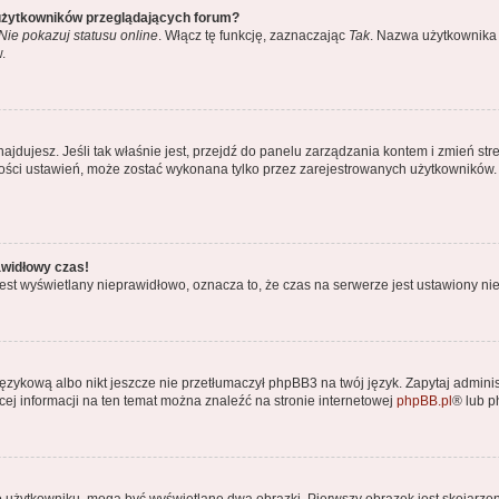
 użytkowników przeglądających forum?
Nie pokazuj statusu online
. Włącz tę funkcję, zaznaczając
Tak
. Nazwa użytkownika 
.
ę znajdujesz. Jeśli tak właśnie jest, przejdź do panelu zarządzania kontem i zmień
kszości ustawień, może zostać wykonana tylko przez zarejestrowanych użytkowników.
awidłowy czas!
est wyświetlany nieprawidłowo, oznacza to, że czas na serwerze jest ustawiony nie
ęzykową albo nikt jeszcze nie przetłumaczył phpBB3 na twój język. Zapytaj adminis
ęcej informacji na ten temat można znaleźć na stronie internetowej
phpBB.pl
® lub 