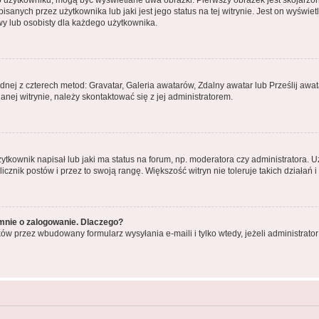
o użytkowniku, mogą być wyświetlane dwa obrazki. Pierwszy obrazek jest skojarzo
anych przez użytkownika lub jaki jest jego status na tej witrynie. Jest on wyświe
wy lub osobisty dla każdego użytkownika.
ednej z czterech metod: Gravatar, Galeria awatarów, Zdalny awatar lub Prześlij aw
nej witrynie, należy skontaktować się z jej administratorem.
kownik napisał lub jaki ma status na forum, np. moderatora czy administratora. 
licznik postów i przez to swoją rangę. Większość witryn nie toleruje takich działań 
mnie o zalogowanie. Dlaczego?
ów przez wbudowany formularz wysyłania e-maili i tylko wtedy, jeżeli administrat