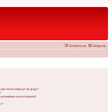
Zarejestruj się
Zaloguj się
 i jak można dołączyć do grupy?
?
wyświetlane innymi kolorami?
y”?