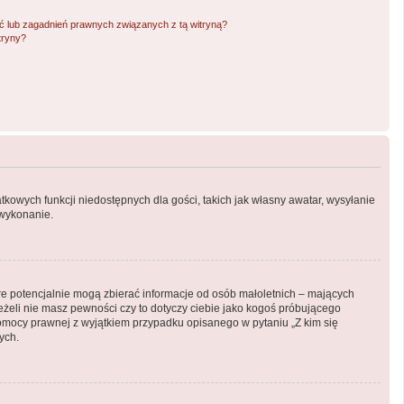
 lub zagadnień prawnych związanych z tą witryną?
tryny?
atkowych funkcji niedostępnych dla gości, takich jak własny awatar, wysyłanie
 wykonanie.
óre potencjalnie mogą zbierać informacje od osób małoletnich – mających
eżeli nie masz pewności czy to dotyczy ciebie jako kogoś próbującego
ą pomocy prawnej z wyjątkiem przypadku opisanego w pytaniu „Z kim się
ych.