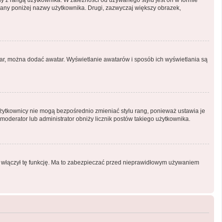
ny z rangą użytkownika. W zależności od używanego stylu jest on w formie
tlany poniżej nazwy użytkownika. Drugi, zazwyczaj większy obrazek,
atar, można dodać awatar. Wyświetlanie awatarów i sposób ich wyświetlania są
Użytkownicy nie mogą bezpośrednio zmieniać stylu rang, ponieważ ustawia je
i moderator lub administrator obniży licznik postów takiego użytkownika.
or włączył tę funkcję. Ma to zabezpieczać przed nieprawidłowym używaniem