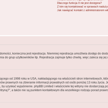
Dlaczego funkcja X nie jest dostępna?
Z kim się kontaktować w sprawach nadużyć
Jak nawiązać kontakt z administratorem wi
adomości, konieczna jest rejestracja. Niemniej rejestracja umożliwia dostęp do dod
a do grup użytkowników itp. Rejestracja zajmuje tylko chwilę, więc zaleca się jej
jącego od 1998 roku w USA, nakładającego na właścicieli stron internetowych, kt
ów prawnych na zbieranie informacji prywatnych od osób poniżej 13 roku życia. J
em, by uzyskać wyjaśnienie. phpBB Limited i właściciele tej witryny nie dostarczaj
tryną?”, a także nie są punktem kontaktowym dla wszelkiego rodzaju porad prawn