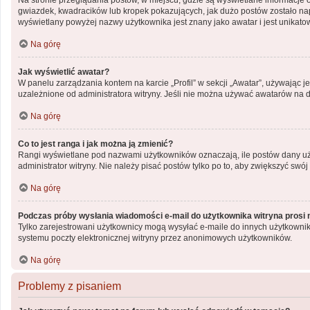
Na stronie przeglądania postów, w miejscu, gdzie są wyświetlane informacje 
gwiazdek, kwadracików lub kropek pokazujących, jak dużo postów zostało napis
wyświetlany powyżej nazwy użytkownika jest znany jako awatar i jest unikato
Na górę
Jak wyświetlić awatar?
W panelu zarządzania kontem na karcie „Profil” w sekcji „Awatar”, używając j
uzależnione od administratora witryny. Jeśli nie można używać awatarów na da
Na górę
Co to jest ranga i jak można ją zmienić?
Rangi wyświetlane pod nazwami użytkowników oznaczają, ile postów dany użyt
administrator witryny. Nie należy pisać postów tylko po to, aby zwiększyć swój 
Na górę
Podczas próby wysłania wiadomości e-mail do użytkownika witryna prosi 
Tylko zarejestrowani użytkownicy mogą wysyłać e-maile do innych użytkownik
systemu poczty elektronicznej witryny przez anonimowych użytkowników.
Na górę
Problemy z pisaniem