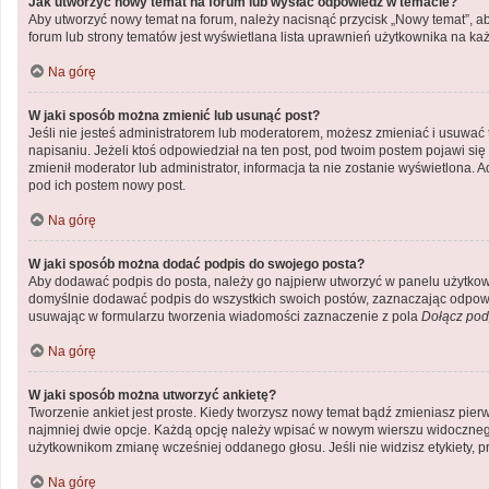
Jak utworzyć nowy temat na forum lub wysłać odpowiedź w temacie?
Aby utworzyć nowy temat na forum, należy nacisnąć przycisk „Nowy temat”, a
forum lub strony tematów jest wyświetlana lista uprawnień użytkownika na k
Na górę
W jaki sposób można zmienić lub usunąć post?
Jeśli nie jesteś administratorem lub moderatorem, możesz zmieniać i usuwać 
napisaniu. Jeżeli ktoś odpowiedział na ten post, pod twoim postem pojawi się inf
zmienił moderator lub administrator, informacja ta nie zostanie wyświetlona. 
pod ich postem nowy post.
Na górę
W jaki sposób można dodać podpis do swojego posta?
Aby dodawać podpis do posta, należy go najpierw utworzyć w panelu użytkow
domyślnie dodawać podpis do wszystkich swoich postów, zaznaczając odpowie
usuwając w formularzu tworzenia wiadomości zaznaczenie z pola
Dołącz pod
Na górę
W jaki sposób można utworzyć ankietę?
Tworzenie ankiet jest proste. Kiedy tworzysz nowy temat bądź zmieniasz pierws
najmniej dwie opcje. Każdą opcję należy wpisać w nowym wierszu widocznego 
użytkownikom zmianę wcześniej oddanego głosu. Jeśli nie widzisz etykiety,
Na górę