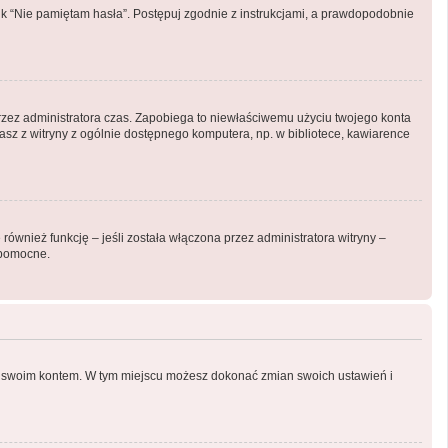
k “Nie pamiętam hasła”. Postępuj zgodnie z instrukcjami, a prawdopodobnie
y przez administratora czas. Zapobiega to niewłaściwemu użyciu twojego konta
ystasz z witryny z ogólnie dostępnego komputera, np. w bibliotece, kawiarence
ównież funkcję – jeśli została włączona przez administratora witryny –
 pomocne.
nia swoim kontem. W tym miejscu możesz dokonać zmian swoich ustawień i