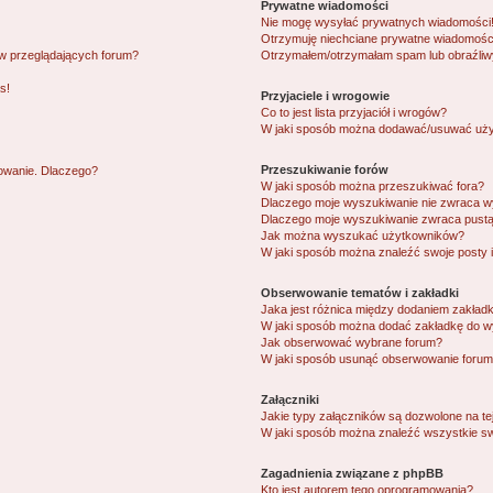
Prywatne wiadomości
Nie mogę wysyłać prywatnych wiadomości
Otrzymuję niechciane prywatne wiadomośc
ów przeglądających forum?
Otrzymałem/otrzymałam spam lub obraźliwy 
s!
Przyjaciele i wrogowie
Co to jest lista przyjaciół i wrogów?
W jaki sposób można dodawać/usuwać użytk
Przeszukiwanie forów
gowanie. Dlaczego?
W jaki sposób można przeszukiwać fora?
Dlaczego moje wyszukiwanie nie zwraca 
Dlaczego moje wyszukiwanie zwraca pustą
Jak można wyszukać użytkowników?
W jaki sposób można znaleźć swoje posty 
Obserwowanie tematów i zakładki
Jaka jest różnica między dodaniem zakład
W jaki sposób można dodać zakładkę do w
Jak obserwować wybrane forum?
W jaki sposób usunąć obserwowanie forum
Załączniki
Jakie typy załączników są dozwolone na tej
W jaki sposób można znaleźć wszystkie sw
Zagadnienia związane z phpBB
Kto jest autorem tego oprogramowania?