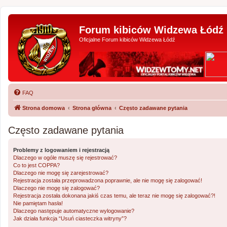
Forum kibiców Widzewa Łódź
Oficjalne Forum kibiców Widzewa Łódź
FAQ
Strona domowa
Strona główna
Często zadawane pytania
Często zadawane pytania
Problemy z logowaniem i rejestracją
Dlaczego w ogóle muszę się rejestrować?
Co to jest COPPA?
Dlaczego nie mogę się zarejestrować?
Rejestracja została przeprowadzona poprawnie, ale nie mogę się zalogować!
Dlaczego nie mogę się zalogować?
Rejestracja została dokonana jakiś czas temu, ale teraz nie mogę się zalogować?!
Nie pamiętam hasła!
Dlaczego następuje automatyczne wylogowanie?
Jak działa funkcja “Usuń ciasteczka witryny”?