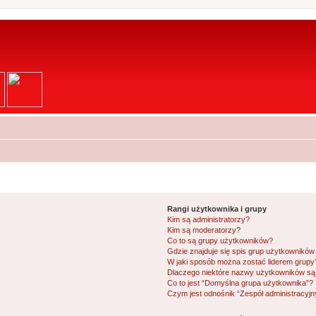
Rangi użytkownika i grupy
Kim są administratorzy?
Kim są moderatorzy?
Co to są grupy użytkowników?
Gdzie znajduje się spis grup użytkowników
W jaki sposób można zostać liderem grupy
Dlaczego niektóre nazwy użytkowników są 
Co to jest “Domyślna grupa użytkownika”?
Czym jest odnośnik “Zespół administracyjn