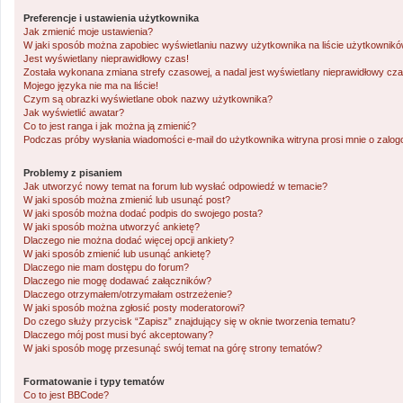
Preferencje i ustawienia użytkownika
Jak zmienić moje ustawienia?
W jaki sposób można zapobiec wyświetlaniu nazwy użytkownika na liście użytkownik
Jest wyświetlany nieprawidłowy czas!
Została wykonana zmiana strefy czasowej, a nadal jest wyświetlany nieprawidłowy cza
Mojego języka nie ma na liście!
Czym są obrazki wyświetlane obok nazwy użytkownika?
Jak wyświetlić awatar?
Co to jest ranga i jak można ją zmienić?
Podczas próby wysłania wiadomości e-mail do użytkownika witryna prosi mnie o zalo
Problemy z pisaniem
Jak utworzyć nowy temat na forum lub wysłać odpowiedź w temacie?
W jaki sposób można zmienić lub usunąć post?
W jaki sposób można dodać podpis do swojego posta?
W jaki sposób można utworzyć ankietę?
Dlaczego nie można dodać więcej opcji ankiety?
W jaki sposób zmienić lub usunąć ankietę?
Dlaczego nie mam dostępu do forum?
Dlaczego nie mogę dodawać załączników?
Dlaczego otrzymałem/otrzymałam ostrzeżenie?
W jaki sposób można zgłosić posty moderatorowi?
Do czego służy przycisk “Zapisz” znajdujący się w oknie tworzenia tematu?
Dlaczego mój post musi być akceptowany?
W jaki sposób mogę przesunąć swój temat na górę strony tematów?
Formatowanie i typy tematów
Co to jest BBCode?