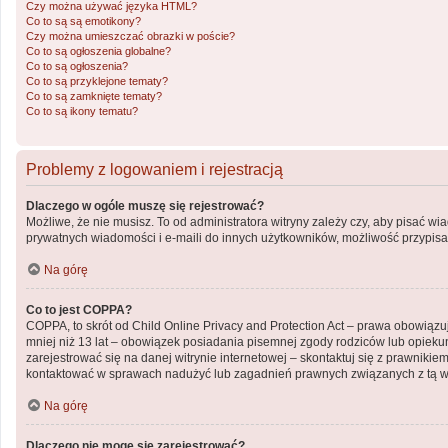
Czy można używać języka HTML?
Co to są są emotikony?
Czy można umieszczać obrazki w poście?
Co to są ogłoszenia globalne?
Co to są ogłoszenia?
Co to są przyklejone tematy?
Co to są zamknięte tematy?
Co to są ikony tematu?
Problemy z logowaniem i rejestracją
Dlaczego w ogóle muszę się rejestrować?
Możliwe, że nie musisz. To od administratora witryny zależy czy, aby pisać wi
prywatnych wiadomości i e-maili do innych użytkowników, możliwość przypisani
Na górę
Co to jest COPPA?
COPPA, to skrót od Child Online Privacy and Protection Act – prawa obowiązu
mniej niż 13 lat – obowiązek posiadania pisemnej zgody rodziców lub opiekun
zarejestrować się na danej witrynie internetowej – skontaktuj się z prawniki
kontaktować w sprawach nadużyć lub zagadnień prawnych związanych z tą wi
Na górę
Dlaczego nie mogę się zarejestrować?