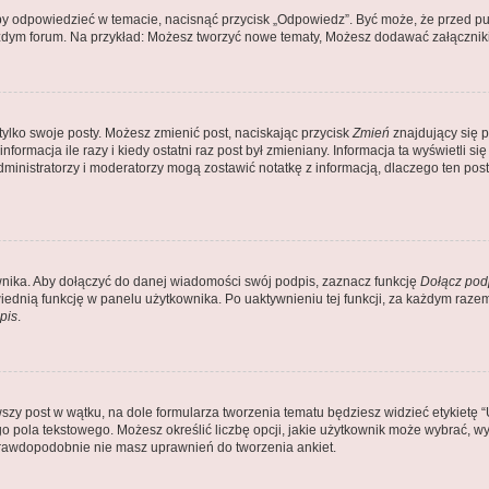
by odpowiedzieć w temacie, nacisnąć przycisk „Odpowiedz”. Być może, że przed pu
ażdym forum. Na przykład: Możesz tworzyć nowe tematy, Możesz dodawać załączniki 
tylko swoje posty. Możesz zmienić post, naciskając przycisk
Zmień
znajdujący się p
ormacja ile razy i kiedy ostatni raz post był zmieniany. Informacja ta wyświetli się 
Administratorzy i moderatorzy mogą zostawić notatkę z informacją, dlaczego ten po
nika. Aby dołączyć do danej wiadomości swój podpis, zaznacz funkcję
Dołącz pod
dnią funkcję w panelu użytkownika. Po uaktywnieniu tej funkcji, za każdym raz
pis
.
zy post w wątku, na dole formularza tworzenia tematu będziesz widzieć etykietę “Utw
pola tekstowego. Możesz określić liczbę opcji, jakie użytkownik może wybrać, wyz
 prawdopodobnie nie masz uprawnień do tworzenia ankiet.