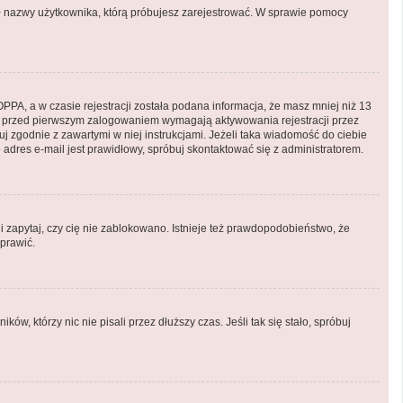
onił nazwy użytkownika, którą próbujesz zarejestrować. W sprawie pomocy
PA, a w czasie rejestracji została podana informacja, że masz mniej niż 13
ryny przed pierwszym zalogowaniem wymagają aktywowania rejestracji przez
puj zgodnie z zawartymi w niej instrukcjami. Jeżeli taka wiadomość do ciebie
adres e-mail jest prawidłowy, spróbuj skontaktować się z administratorem.
i zapytaj, czy cię nie zablokowano. Istnieje też prawdopodobieństwo, że
aprawić.
, którzy nic nie pisali przez dłuższy czas. Jeśli tak się stało, spróbuj