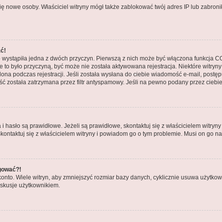
ły się nowe osoby. Właściciel witryny mógł także zablokować twój adres IP lub zabr
ać!
 wystąpiła jedna z dwóch przyczyn. Pierwszą z nich może być włączona funkcja COP
nie to było przyczyną, być może nie została aktywowana rejestracja. Niektóre wit
tlona podczas rejestracji. Jeśli została wysłana do ciebie wiadomość e-mail, postę
ć została zatrzymana przez filtr antyspamowy. Jeśli na pewno podany przez ciebie 
asło są prawidłowe. Jeżeli są prawidłowe, skontaktuj się z właścicielem witryny 
Skontaktuj się z właścicielem witryny i powiadom go o tym problemie. Musi on go n
ogować?!
to. Wiele witryn, aby zmniejszyć rozmiar bazy danych, cyklicznie usuwa użytkowników
skusje użytkownikiem.