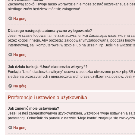
Zachowaj spokój! Twoje hasło wprawdzie nie może zostać odzyskane, ale bez 
niedługo znów będziesz móc się zalogować.
Na górę
Dlaczego następuje automatyczne wylogowanie?
Jeżeli w czasie logowania nie zaznaczysz funkcji
Zapamiętaj mnie
, witryna z
przez kogoś innego. Aby pozostać zalogowanym/zalogowaną, podczas logow
internetowej, sali komputerowej w szkole lub na uczelni itp. Jeśli nie widzisz te
Na górę
Jak działa funkcja “Usuń ciasteczka witryny”?
Funkcja “Usuń ciasteczka witryny” usuwa ciasteczka utworzone przez phpBB dzi
śledzenia przeczytanych i nieprzeczytanych przez użytkownika postów. Jeś
Na górę
Preferencje i ustawienia użytkownika
Jak zmienić moje ustawienia?
Jeżeli jesteś zarejestrowanym użytkownikiem, wszystkie twoje ustawienia są
preferencji. Odnośnik do panelu o nazwie “Moje konto” znajduje się zazwyczaj
Na górę