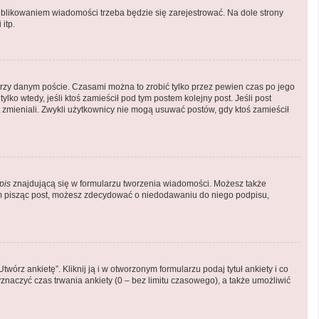
blikowaniem wiadomości trzeba będzie się zarejestrować. Na dole strony
itp.
rzy danym poście. Czasami można to zrobić tylko przez pewien czas po jego
tylko wtedy, jeśli ktoś zamieścił pod tym postem kolejny post. Jeśli post
st zmieniali. Zwykli użytkownicy nie mogą usuwać postów, gdy ktoś zamieścił
pis
znajdującą się w formularzu tworzenia wiadomości. Możesz także
em pisząc post, możesz zdecydować o niedodawaniu do niego podpisu,
órz ankietę”. Kliknij ją i w otworzonym formularzu podaj tytuł ankiety i co
naczyć czas trwania ankiety (0 – bez limitu czasowego), a także umożliwić