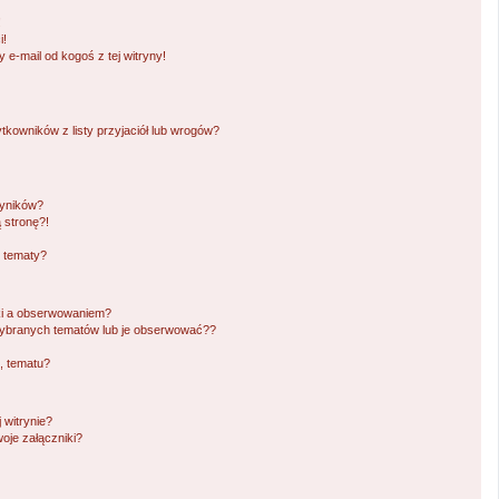
!
i!
e-mail od kogoś z tej witryny!
owników z listy przyjaciół lub wrogów?
wyników?
 stronę?!
i tematy?
ki a obserwowaniem?
ybranych tematów lub je obserwować??
, tematu?
 witrynie?
oje załączniki?