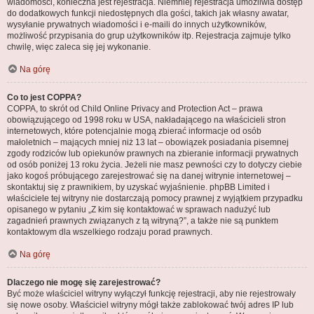
wiadomości, konieczna jest rejestracja. Niemniej rejestracja umożliwia dostęp
do dodatkowych funkcji niedostępnych dla gości, takich jak własny awatar,
wysyłanie prywatnych wiadomości i e-maili do innych użytkowników,
możliwość przypisania do grup użytkowników itp. Rejestracja zajmuje tylko
chwilę, więc zaleca się jej wykonanie.
Na górę
Co to jest COPPA?
COPPA, to skrót od Child Online Privacy and Protection Act – prawa
obowiązującego od 1998 roku w USA, nakładającego na właścicieli stron
internetowych, które potencjalnie mogą zbierać informacje od osób
małoletnich – mających mniej niż 13 lat – obowiązek posiadania pisemnej
zgody rodziców lub opiekunów prawnych na zbieranie informacji prywatnych
od osób poniżej 13 roku życia. Jeżeli nie masz pewności czy to dotyczy ciebie
jako kogoś próbującego zarejestrować się na danej witrynie internetowej –
skontaktuj się z prawnikiem, by uzyskać wyjaśnienie. phpBB Limited i
właściciele tej witryny nie dostarczają pomocy prawnej z wyjątkiem przypadku
opisanego w pytaniu „Z kim się kontaktować w sprawach nadużyć lub
zagadnień prawnych związanych z tą witryną?”, a także nie są punktem
kontaktowym dla wszelkiego rodzaju porad prawnych.
Na górę
Dlaczego nie mogę się zarejestrować?
Być może właściciel witryny wyłączył funkcję rejestracji, aby nie rejestrowały
się nowe osoby. Właściciel witryny mógł także zablokować twój adres IP lub