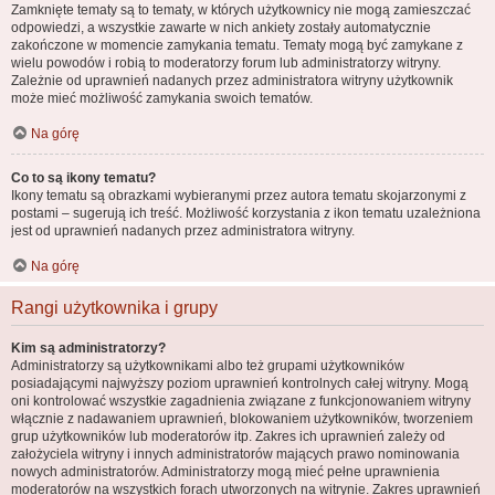
Zamknięte tematy są to tematy, w których użytkownicy nie mogą zamieszczać
odpowiedzi, a wszystkie zawarte w nich ankiety zostały automatycznie
zakończone w momencie zamykania tematu. Tematy mogą być zamykane z
wielu powodów i robią to moderatorzy forum lub administratorzy witryny.
Zależnie od uprawnień nadanych przez administratora witryny użytkownik
może mieć możliwość zamykania swoich tematów.
Na górę
Co to są ikony tematu?
Ikony tematu są obrazkami wybieranymi przez autora tematu skojarzonymi z
postami – sugerują ich treść. Możliwość korzystania z ikon tematu uzależniona
jest od uprawnień nadanych przez administratora witryny.
Na górę
Rangi użytkownika i grupy
Kim są administratorzy?
Administratorzy są użytkownikami albo też grupami użytkowników
posiadającymi najwyższy poziom uprawnień kontrolnych całej witryny. Mogą
oni kontrolować wszystkie zagadnienia związane z funkcjonowaniem witryny
włącznie z nadawaniem uprawnień, blokowaniem użytkowników, tworzeniem
grup użytkowników lub moderatorów itp. Zakres ich uprawnień zależy od
założyciela witryny i innych administratorów mających prawo nominowania
nowych administratorów. Administratorzy mogą mieć pełne uprawnienia
moderatorów na wszystkich forach utworzonych na witrynie. Zakres uprawnień