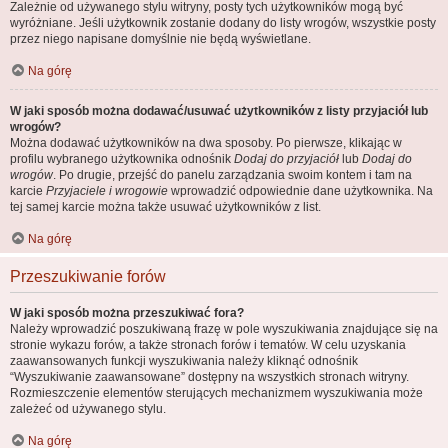
Zależnie od używanego stylu witryny, posty tych użytkowników mogą być
wyróżniane. Jeśli użytkownik zostanie dodany do listy wrogów, wszystkie posty
przez niego napisane domyślnie nie będą wyświetlane.
Na górę
W jaki sposób można dodawać/usuwać użytkowników z listy przyjaciół lub
wrogów?
Można dodawać użytkowników na dwa sposoby. Po pierwsze, klikając w
profilu wybranego użytkownika odnośnik
Dodaj do przyjaciół
lub
Dodaj do
wrogów
. Po drugie, przejść do panelu zarządzania swoim kontem i tam na
karcie
Przyjaciele i wrogowie
wprowadzić odpowiednie dane użytkownika. Na
tej samej karcie można także usuwać użytkowników z list.
Na górę
Przeszukiwanie forów
W jaki sposób można przeszukiwać fora?
Należy wprowadzić poszukiwaną frazę w pole wyszukiwania znajdujące się na
stronie wykazu forów, a także stronach forów i tematów. W celu uzyskania
zaawansowanych funkcji wyszukiwania należy kliknąć odnośnik
“Wyszukiwanie zaawansowane” dostępny na wszystkich stronach witryny.
Rozmieszczenie elementów sterujących mechanizmem wyszukiwania może
zależeć od używanego stylu.
Na górę