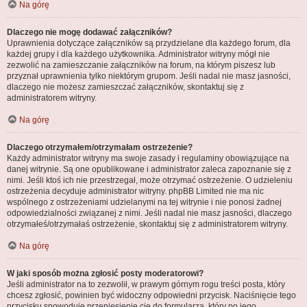
Na górę
Dlaczego nie mogę dodawać załączników?
Uprawnienia dotyczące załączników są przydzielane dla każdego forum, dla
każdej grupy i dla każdego użytkownika. Administrator witryny mógł nie
zezwolić na zamieszczanie załączników na forum, na którym piszesz lub
przyznał uprawnienia tylko niektórym grupom. Jeśli nadal nie masz jasności,
dlaczego nie możesz zamieszczać załączników, skontaktuj się z
administratorem witryny.
Na górę
Dlaczego otrzymałem/otrzymałam ostrzeżenie?
Każdy administrator witryny ma swoje zasady i regulaminy obowiązujące na
danej witrynie. Są one opublikowane i administrator zaleca zapoznanie się z
nimi. Jeśli ktoś ich nie przestrzegał, może otrzymać ostrzeżenie. O udzieleniu
ostrzeżenia decyduje administrator witryny. phpBB Limited nie ma nic
wspólnego z ostrzeżeniami udzielanymi na tej witrynie i nie ponosi żadnej
odpowiedzialności związanej z nimi. Jeśli nadal nie masz jasności, dlaczego
otrzymałeś/otrzymałaś ostrzeżenie, skontaktuj się z administratorem witryny.
Na górę
W jaki sposób można zgłosić posty moderatorowi?
Jeśli administrator na to zezwolił, w prawym górnym rogu treści posta, który
chcesz zgłosić, powinien być widoczny odpowiedni przycisk. Naciśnięcie tego
przycisku spowoduje przeniesienie cię do formularza, który po jego