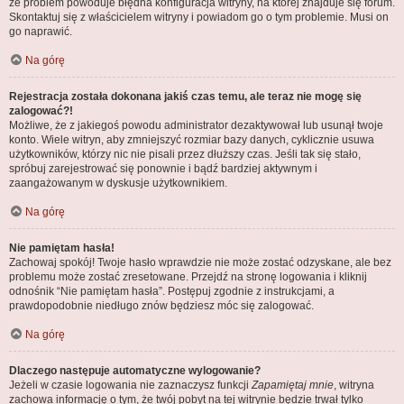
że problem powoduje błędna konfiguracja witryny, na której znajduje się forum.
Skontaktuj się z właścicielem witryny i powiadom go o tym problemie. Musi on
go naprawić.
Na górę
Rejestracja została dokonana jakiś czas temu, ale teraz nie mogę się
zalogować?!
Możliwe, że z jakiegoś powodu administrator dezaktywował lub usunął twoje
konto. Wiele witryn, aby zmniejszyć rozmiar bazy danych, cyklicznie usuwa
użytkowników, którzy nic nie pisali przez dłuższy czas. Jeśli tak się stało,
spróbuj zarejestrować się ponownie i bądź bardziej aktywnym i
zaangażowanym w dyskusje użytkownikiem.
Na górę
Nie pamiętam hasła!
Zachowaj spokój! Twoje hasło wprawdzie nie może zostać odzyskane, ale bez
problemu może zostać zresetowane. Przejdź na stronę logowania i kliknij
odnośnik “Nie pamiętam hasła”. Postępuj zgodnie z instrukcjami, a
prawdopodobnie niedługo znów będziesz móc się zalogować.
Na górę
Dlaczego następuje automatyczne wylogowanie?
Jeżeli w czasie logowania nie zaznaczysz funkcji
Zapamiętaj mnie
, witryna
zachowa informację o tym, że twój pobyt na tej witrynie będzie trwał tylko