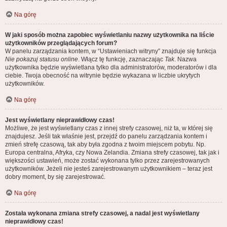
Na górę
W jaki sposób można zapobiec wyświetlaniu nazwy użytkownika na liście
użytkowników przeglądających forum?
W panelu zarządzania kontem, w “Ustawieniach witryny” znajduje się funkcja
Nie pokazuj statusu online
. Włącz tę funkcję, zaznaczając
Tak
. Nazwa
użytkownika będzie wyświetlana tylko dla administratorów, moderatorów i dla
ciebie. Twoja obecność na witrynie będzie wykazana w liczbie ukrytych
użytkowników.
Na górę
Jest wyświetlany nieprawidłowy czas!
Możliwe, że jest wyświetlany czas z innej strefy czasowej, niż ta, w której się
znajdujesz. Jeśli tak właśnie jest, przejdź do panelu zarządzania kontem i
zmień strefę czasową, tak aby była zgodna z twoim miejscem pobytu. Np.
Europa centralna, Afryka, czy Nowa Zelandia. Zmiana strefy czasowej, tak jak i
większości ustawień, może zostać wykonana tylko przez zarejestrowanych
użytkowników. Jeżeli nie jesteś zarejestrowanym użytkownikiem – teraz jest
dobry moment, by się zarejestrować.
Na górę
Została wykonana zmiana strefy czasowej, a nadal jest wyświetlany
nieprawidłowy czas!