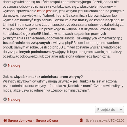
dane wyświetlone są na liście zespołu administracyjnego. Jeżeli jednak nie
otrzymasz odpowiedzi, należy skontaktować się z właścicielem domeny –
wykonaj sprawdzenie
kto to jest
lub, jeśli witryna jest uruchomiona na jednym z
darmowych serwisów, np. Yahoo!, free.fr, f2s.com, itp., z kierownictwem lub
wydziałem nadużyć tego serwisu. Absolutnie
nie należy
do kompetencji phpBB
Limited i nie może ona w żaden sposób być obarczana odpowiedzialnością za
to w jaki sposób, gdzie lub przez kogo ta witryna jest używana. Proszę nie
kontaktować się z phpBB Limited w sprawach zagadnień prawnych
(wstrzymania i zaniechania, odpowiedzialności, szkalujących komentarzy itp.)
bezpośrednio nie związanych
z witryną phpBB.com lub oprogramowaniem
phpBB samym w sobie. Jeśli do phpBB Limited zostanie wysłana wiadomość
dotycząca
innych podmiotów
używających tego oprogramowania, nie należy
oczekiwać odpowiedzi, lub zostanie udzielona odpowiedź lakoniczna.
Na górę
Jak nawiązać kontakt z administratorem witryny?
Wszyscy użytkownicy witryny mogą używać – jeśli funkcja ta jest włączona
przez administratora witryny – formularza „Kontakt z nami”. Członkowie witryny
mogą także używać odnośnika „Zespół administracyjny”.
Na górę
Przejdź do
Strona domowa
Strona główna
Strefa czasowa
UTC+02:00