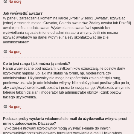
Na górę
Jak wyświetlić awatar?
W panelu zarządzania kontem na karcie „Profil” w sekcji „Awatar”, używając
jednej z czterech metod: Gravatar, Galeria awatarów, Zdalny awatar lub Prześlij
awatar, można dodać awatar. Wyświetlanie awatarów i sposób ich
wyświetlania są uzależnione od administratora witryny. Jeśli nie można
używać awatarów na danej witrynie, należy skontaktować się z jej
administratorem.
Na górę
Co to jest ranga i jak można ją zmienić?
Rangi wyświetlane pod nazwami użytkowników oznaczają, ile postów dany
użytkownik napisał lub jaki ma status na forum, np. moderatora czy
administratora. Użytkownicy nie mogą bezpośrednio zmieniać stylu rang,
ponieważ ustawia je administrator witryny. Nie należy pisać postów tylko po to,
aby zwiększyć swój licznik postów i przez to swoją rangę. Większość witryn nie
toleruje takich działań i moderator lub administrator obniży licznik postów
takiego użytkownika.
Na górę
Podczas próby wysłania wiadomości e-mail do użytkownika witryna prosi
mnie o zalogowanie. Dlaczego?
Tylko zarejestrowani użytkownicy mogą wysyłać e-maile do innych
użytkowników przez wbudowany formularz wysyłania e-maili i tylko wtedy,