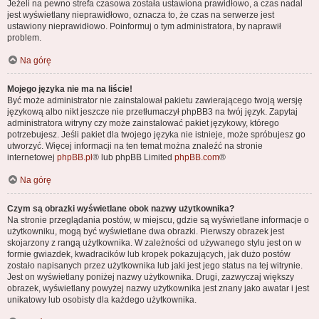
Jeżeli na pewno strefa czasowa została ustawiona prawidłowo, a czas nadal
jest wyświetlany nieprawidłowo, oznacza to, że czas na serwerze jest
ustawiony nieprawidłowo. Poinformuj o tym administratora, by naprawił
problem.
Na górę
Mojego języka nie ma na liście!
Być może administrator nie zainstalował pakietu zawierającego twoją wersję
językową albo nikt jeszcze nie przetłumaczył phpBB3 na twój język. Zapytaj
administratora witryny czy może zainstalować pakiet językowy, którego
potrzebujesz. Jeśli pakiet dla twojego języka nie istnieje, może spróbujesz go
utworzyć. Więcej informacji na ten temat można znaleźć na stronie
internetowej
phpBB.pl
® lub phpBB Limited
phpBB.com
®
Na górę
Czym są obrazki wyświetlane obok nazwy użytkownika?
Na stronie przeglądania postów, w miejscu, gdzie są wyświetlane informacje o
użytkowniku, mogą być wyświetlane dwa obrazki. Pierwszy obrazek jest
skojarzony z rangą użytkownika. W zależności od używanego stylu jest on w
formie gwiazdek, kwadracików lub kropek pokazujących, jak dużo postów
zostało napisanych przez użytkownika lub jaki jest jego status na tej witrynie.
Jest on wyświetlany poniżej nazwy użytkownika. Drugi, zazwyczaj większy
obrazek, wyświetlany powyżej nazwy użytkownika jest znany jako awatar i jest
unikatowy lub osobisty dla każdego użytkownika.