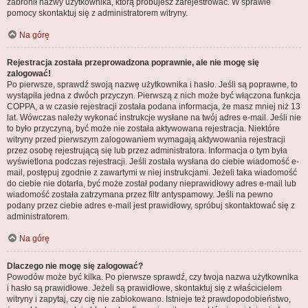
zabronił nazwy użytkownika, którą próbujesz zarejestrować. W sprawie
pomocy skontaktuj się z administratorem witryny.
Na górę
Rejestracja została przeprowadzona poprawnie, ale nie mogę się
zalogować!
Po pierwsze, sprawdź swoją nazwę użytkownika i hasło. Jeśli są poprawne, to
wystąpiła jedna z dwóch przyczyn. Pierwszą z nich może być włączona funkcja
COPPA, a w czasie rejestracji została podana informacja, że masz mniej niż 13
lat. Wówczas należy wykonać instrukcje wysłane na twój adres e-mail. Jeśli nie
to było przyczyną, być może nie została aktywowana rejestracja. Niektóre
witryny przed pierwszym zalogowaniem wymagają aktywowania rejestracji
przez osobę rejestrującą się lub przez administratora. Informacja o tym była
wyświetlona podczas rejestracji. Jeśli została wysłana do ciebie wiadomość e-
mail, postępuj zgodnie z zawartymi w niej instrukcjami. Jeżeli taka wiadomość
do ciebie nie dotarła, być może został podany nieprawidłowy adres e-mail lub
wiadomość została zatrzymana przez filtr antyspamowy. Jeśli na pewno
podany przez ciebie adres e-mail jest prawidłowy, spróbuj skontaktować się z
administratorem.
Na górę
Dlaczego nie mogę się zalogować?
Powodów może być kilka. Po pierwsze sprawdź, czy twoja nazwa użytkownika
i hasło są prawidłowe. Jeżeli są prawidłowe, skontaktuj się z właścicielem
witryny i zapytaj, czy cię nie zablokowano. Istnieje też prawdopodobieństwo,