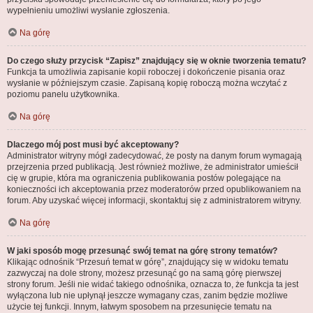
wypełnieniu umożliwi wysłanie zgłoszenia.
Na górę
Do czego służy przycisk “Zapisz” znajdujący się w oknie tworzenia tematu?
Funkcja ta umożliwia zapisanie kopii roboczej i dokończenie pisania oraz
wysłanie w późniejszym czasie. Zapisaną kopię roboczą można wczytać z
poziomu panelu użytkownika.
Na górę
Dlaczego mój post musi być akceptowany?
Administrator witryny mógł zadecydować, że posty na danym forum wymagają
przejrzenia przed publikacją. Jest również możliwe, że administrator umieścił
cię w grupie, która ma ograniczenia publikowania postów polegające na
konieczności ich akceptowania przez moderatorów przed opublikowaniem na
forum. Aby uzyskać więcej informacji, skontaktuj się z administratorem witryny.
Na górę
W jaki sposób mogę przesunąć swój temat na górę strony tematów?
Klikając odnośnik “Przesuń temat w górę”, znajdujący się w widoku tematu
zazwyczaj na dole strony, możesz przesunąć go na samą górę pierwszej
strony forum. Jeśli nie widać takiego odnośnika, oznacza to, że funkcja ta jest
wyłączona lub nie upłynął jeszcze wymagany czas, zanim będzie możliwe
użycie tej funkcji. Innym, łatwym sposobem na przesunięcie tematu na