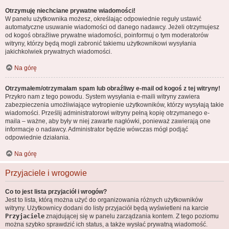
Otrzymuję niechciane prywatne wiadomości!
W panelu użytkownika możesz, określając odpowiednie reguły ustawić
automatyczne usuwanie wiadomości od danego nadawcy. Jeżeli otrzymujesz
od kogoś obraźliwe prywatne wiadomości, poinformuj o tym moderatorów
witryny, którzy będą mogli zabronić takiemu użytkownikowi wysyłania
jakichkolwiek prywatnych wiadomości.
Na górę
Otrzymałem/otrzymałam spam lub obraźliwy e-mail od kogoś z tej witryny!
Przykro nam z tego powodu. System wysyłania e-maili witryny zawiera
zabezpieczenia umożliwiające wytropienie użytkowników, którzy wysyłają takie
wiadomości. Prześlij administratorowi witryny pełną kopię otrzymanego e-
maila – ważne, aby były w niej zawarte nagłówki, ponieważ zawierają one
informacje o nadawcy. Administrator będzie wówczas mógł podjąć
odpowiednie działania.
Na górę
Przyjaciele i wrogowie
Co to jest lista przyjaciół i wrogów?
Jest to lista, którą można użyć do organizowania różnych użytkowników
witryny. Użytkownicy dodani do listy przyjaciół będą wyświetleni na karcie
Przyjaciele
znajdującej się w panelu zarządzania kontem. Z tego poziomu
można szybko sprawdzić ich status, a także wysłać prywatną wiadomość.