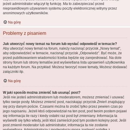
jeżeli administrator włączył tę funkcję. Ma to zabezpieczać przed
nieprawidłowym używaniem systemu poczty elektronicznej witryny przez
anonimowych użytkowników.
Na górę
Problemy z pisaniem
Jak utworzyć nowy temat na forum lub wysłać odpowiedź w temacie?
Aby utworzyć nowy temat na forum, należy nacisnąć przycisk „Nowy temat”,
aby odpowiedzieć w temacie, nacisnąć przycisk „Odpowiedz”. Być może, że
przed publikowaniem wiadomości trzeba będzie się zarejestrować. Na dole
strony forum lub strony tematów jest wyświetlana lista uprawnień użytkownika
na każdym forum. Na przykład: Możesz tworzyć nowe tematy, Możesz dodawać
załączniki itp.
Na górę
W jaki sposób można zmienić lub usunąć post?
Jeśli nie jesteś administratorem lub moderatorem, możesz zmieniać i usuwać
tylko swoje posty. Możesz zmienić post, naciskając przycisk
Zmień
znajdujący
się przy danym poście. Czasami można to zrobić tylko przez pewien czas po
jego napisaniu. Jeżeli ktoś odpowiedział na ten post, pod twoim postem pojawi
się informacja ile razy i kiedy ostatni raz post był zmieniany. Informacja ta
wyświetli się tylko wtedy, jeśli ktoś zamieścił pod tym postem kolejny post. Jeśli
post zmienił moderator lub administrator, informacja ta nie zostanie
wyświetlona. Administratorzy i moderatorzy mogą zostawić notatkę z