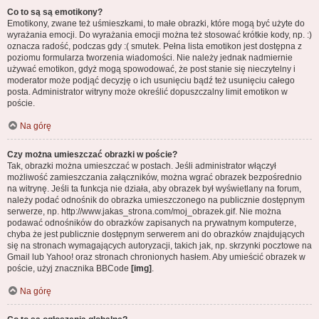
Co to są są emotikony?
Emotikony, zwane też uśmieszkami, to małe obrazki, które mogą być użyte do
wyrażania emocji. Do wyrażania emocji można też stosować krótkie kody, np. :)
oznacza radość, podczas gdy :( smutek. Pełna lista emotikon jest dostępna z
poziomu formularza tworzenia wiadomości. Nie należy jednak nadmiernie
używać emotikon, gdyż mogą spowodować, że post stanie się nieczytelny i
moderator może podjąć decyzję o ich usunięciu bądź też usunięciu całego
posta. Administrator witryny może określić dopuszczalny limit emotikon w
poście.
Na górę
Czy można umieszczać obrazki w poście?
Tak, obrazki można umieszczać w postach. Jeśli administrator włączył
możliwość zamieszczania załączników, można wgrać obrazek bezpośrednio
na witrynę. Jeśli ta funkcja nie działa, aby obrazek był wyświetlany na forum,
należy podać odnośnik do obrazka umieszczonego na publicznie dostępnym
serwerze, np. http://www.jakas_strona.com/moj_obrazek.gif. Nie można
podawać odnośników do obrazków zapisanych na prywatnym komputerze,
chyba że jest publicznie dostępnym serwerem ani do obrazków znajdujących
się na stronach wymagających autoryzacji, takich jak, np. skrzynki pocztowe na
Gmail lub Yahoo! oraz stronach chronionych hasłem. Aby umieścić obrazek w
poście, użyj znacznika BBCode
[img]
.
Na górę