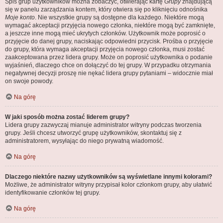
Spis grup użytkowników można zobaczyć, otwierając kartę
Grupy
znajdującą
się w panelu zarządzania kontem, który otwiera się po kliknięciu odnośnika
Moje konto
. Nie wszystkie grupy są dostępne dla każdego. Niektóre mogą
wymagać akceptacji przyjęcia nowego członka, niektóre mogą być zamknięte,
a jeszcze inne mogą mieć ukrytych członków. Użytkownik może poprosić o
przyjęcie do danej grupy, naciskając odpowiedni przycisk. Prośba o przyjęcie
do grupy, która wymaga akceptacji przyjęcia nowego członka, musi zostać
zaakceptowana przez lidera grupy. Może on poprosić użytkownika o podanie
wyjaśnień, dlaczego chce on dołączyć do tej grupy. W przypadku otrzymania
negatywnej decyzji proszę nie nękać lidera grupy pytaniami – widocznie miał
on swoje powody.
Na górę
W jaki sposób można zostać liderem grupy?
Lidera grupy zazwyczaj mianuje administrator witryny podczas tworzenia
grupy. Jeśli chcesz utworzyć grupę użytkowników, skontaktuj się z
administratorem, wysyłając do niego prywatną wiadomość.
Na górę
Dlaczego niektóre nazwy użytkowników są wyświetlane innymi kolorami?
Możliwe, że administrator witryny przypisał kolor członkom grupy, aby ułatwić
identyfikowanie członków tej grupy.
Na górę