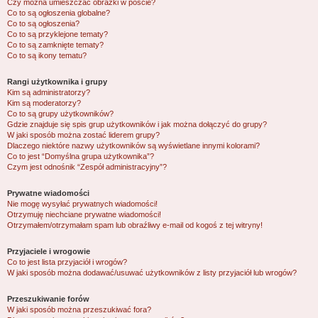
Czy można umieszczać obrazki w poście?
Co to są ogłoszenia globalne?
Co to są ogłoszenia?
Co to są przyklejone tematy?
Co to są zamknięte tematy?
Co to są ikony tematu?
Rangi użytkownika i grupy
Kim są administratorzy?
Kim są moderatorzy?
Co to są grupy użytkowników?
Gdzie znajduje się spis grup użytkowników i jak można dołączyć do grupy?
W jaki sposób można zostać liderem grupy?
Dlaczego niektóre nazwy użytkowników są wyświetlane innymi kolorami?
Co to jest “Domyślna grupa użytkownika”?
Czym jest odnośnik “Zespół administracyjny”?
Prywatne wiadomości
Nie mogę wysyłać prywatnych wiadomości!
Otrzymuję niechciane prywatne wiadomości!
Otrzymałem/otrzymałam spam lub obraźliwy e-mail od kogoś z tej witryny!
Przyjaciele i wrogowie
Co to jest lista przyjaciół i wrogów?
W jaki sposób można dodawać/usuwać użytkowników z listy przyjaciół lub wrogów?
Przeszukiwanie forów
W jaki sposób można przeszukiwać fora?