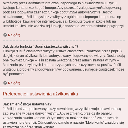
określony przez administratora czas. Zapobiega to niewłaściwemu użyciu
twojego konta przez kogoś innego. Aby pozostać zalogowanym/zalogowaną,
podczas logowania zaznacz funkcję
Loguj mnie automatycznie
. Jest to
niezalecane, jeżeli korzystasz z witryny z ogólnie dostępnego komputera, np.
w bibliotece, kawiarence internetowej, sali komputerowej w szkole lub na
uczelni itp. Jeśli nie widzisz tej funkcji, oznacza to, że administrator ją wyłączył.
Na górę
Jak działa funkcja “Usuń ciasteczka witryny”?
Funkcja “Usuń ciasteczka witryny” usuwa ciasteczka utworzone przez phpBB
dzięki, którym użytkownik jest autoryzowany i logowany do witryny. Dostarczają
one również funkcję – jeśli została włączona przez administratora witryny –
śledzenia przeczytanych i nieprzeczytanych przez użytkownika postów. Jeśli
występują problemy z logowaniem/wylogowaniem, usunięcie ciasteczek może
być pomocne.
Na górę
Preferencje i ustawienia użytkownika
Jak zmienić moje ustawienia?
Jeżeli jesteś zarejestrowanym użytkownikiem, wszystkie twoje ustawienia są
zapisywane w bazie danych witryny. Aby je zmienić, przejdź do panelu
zarządzania swoim kontem. W tym miejscu możesz dokonać zmian swoich
ustawień i preferencji. Odnośnik do panelu o nazwie “Moje konto” znajduje się
zazwyczaj na górze stron witryny.