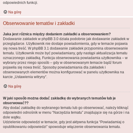
odpowiednich funkcji.
Na górę
Obserwowanie tematów i zakładki
Jaka jest różnica między dodaniem zakładki a obserwowaniem?
Dodawanie zakładek w phpBB 3.0 działa podobnie jak dodawanie zakładek w
przeglądarce. Użytkownik nie dostaje powiadomienia, gdy w temacie pojawia
się nowa treść. W phpBB 3.1 dodawanie zakładek przypomina obserwowanie
tematu. Użytkownik może być powiadamiany, gdy nastąpi aktualizacja tematu
oznaczonego zakładką. Funkcja obserwowania powiadamia użytkownika – w
wybrany przez niego sposób – gdy w obserwowanym temacie bądź forum
pojawiła się nowa treść. Sposoby powiadamiania dla zakładek i
obserwowanych elementów można konfigurować w panelu użytkownika na
karcie „Ustawienia witryny”.
Na górę
W jaki sposób można dodać zakładkę do wybranych tematów lub je
obserwować??
Aby dodać zakładkę do wybranego tematu lub go obserwować, należy kliknąć
odpowiedni odnośnik w menu “Narzędzia tematu” znajdujące się na górze i na
dole wątku.
Udzielenie odpowiedzi w temacie, gdy jest aktywna funkcja “Powiadamiaj o
opublikowaniu odpowiedzi” spowoduje włączenie obserwowania tematu.