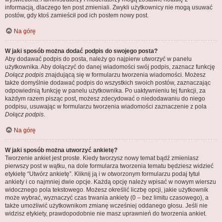
informacją, dlaczego ten post zmieniali. Zwykli użytkownicy nie mogą usuwać
postów, gdy ktoś zamieścił pod ich postem nowy post.
Na górę
W jaki sposób można dodać podpis do swojego posta?
Aby dodawać podpis do posta, należy go najpierw utworzyć w panelu
użytkownika. Aby dołączyć do danej wiadomości swój podpis, zaznacz funkcję
Dołącz podpis
znajdującą się w formularzu tworzenia wiadomości. Możesz
także domyślnie dodawać podpis do wszystkich swoich postów, zaznaczając
odpowiednią funkcję w panelu użytkownika. Po uaktywnieniu tej funkcji, za
każdym razem pisząc post, możesz zdecydować o niedodawaniu do niego
podpisu, usuwając w formularzu tworzenia wiadomości zaznaczenie z pola
Dołącz podpis
.
Na górę
W jaki sposób można utworzyć ankietę?
Tworzenie ankiet jest proste. Kiedy tworzysz nowy temat bądź zmieniasz
pierwszy post w wątku, na dole formularza tworzenia tematu będziesz widzieć
etykietę “Utwórz ankietę”. Kliknij ją i w otworzonym formularzu podaj tytuł
ankiety i co najmniej dwie opcje. Każdą opcję należy wpisać w nowym wierszu
widocznego pola tekstowego. Możesz określić liczbę opcji, jakie użytkownik
może wybrać, wyznaczyć czas trwania ankiety (0 – bez limitu czasowego), a
także umożliwić użytkownikom zmianę wcześniej oddanego głosu. Jeśli nie
widzisz etykiety, prawdopodobnie nie masz uprawnień do tworzenia ankiet.