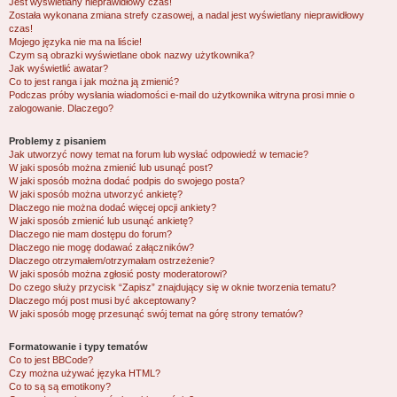
Jest wyświetlany nieprawidłowy czas!
Została wykonana zmiana strefy czasowej, a nadal jest wyświetlany nieprawidłowy
czas!
Mojego języka nie ma na liście!
Czym są obrazki wyświetlane obok nazwy użytkownika?
Jak wyświetlić awatar?
Co to jest ranga i jak można ją zmienić?
Podczas próby wysłania wiadomości e-mail do użytkownika witryna prosi mnie o
zalogowanie. Dlaczego?
Problemy z pisaniem
Jak utworzyć nowy temat na forum lub wysłać odpowiedź w temacie?
W jaki sposób można zmienić lub usunąć post?
W jaki sposób można dodać podpis do swojego posta?
W jaki sposób można utworzyć ankietę?
Dlaczego nie można dodać więcej opcji ankiety?
W jaki sposób zmienić lub usunąć ankietę?
Dlaczego nie mam dostępu do forum?
Dlaczego nie mogę dodawać załączników?
Dlaczego otrzymałem/otrzymałam ostrzeżenie?
W jaki sposób można zgłosić posty moderatorowi?
Do czego służy przycisk “Zapisz” znajdujący się w oknie tworzenia tematu?
Dlaczego mój post musi być akceptowany?
W jaki sposób mogę przesunąć swój temat na górę strony tematów?
Formatowanie i typy tematów
Co to jest BBCode?
Czy można używać języka HTML?
Co to są są emotikony?