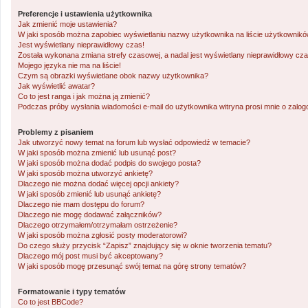
Preferencje i ustawienia użytkownika
Jak zmienić moje ustawienia?
W jaki sposób można zapobiec wyświetlaniu nazwy użytkownika na liście użytkownik
Jest wyświetlany nieprawidłowy czas!
Została wykonana zmiana strefy czasowej, a nadal jest wyświetlany nieprawidłowy cza
Mojego języka nie ma na liście!
Czym są obrazki wyświetlane obok nazwy użytkownika?
Jak wyświetlić awatar?
Co to jest ranga i jak można ją zmienić?
Podczas próby wysłania wiadomości e-mail do użytkownika witryna prosi mnie o zalo
Problemy z pisaniem
Jak utworzyć nowy temat na forum lub wysłać odpowiedź w temacie?
W jaki sposób można zmienić lub usunąć post?
W jaki sposób można dodać podpis do swojego posta?
W jaki sposób można utworzyć ankietę?
Dlaczego nie można dodać więcej opcji ankiety?
W jaki sposób zmienić lub usunąć ankietę?
Dlaczego nie mam dostępu do forum?
Dlaczego nie mogę dodawać załączników?
Dlaczego otrzymałem/otrzymałam ostrzeżenie?
W jaki sposób można zgłosić posty moderatorowi?
Do czego służy przycisk “Zapisz” znajdujący się w oknie tworzenia tematu?
Dlaczego mój post musi być akceptowany?
W jaki sposób mogę przesunąć swój temat na górę strony tematów?
Formatowanie i typy tematów
Co to jest BBCode?