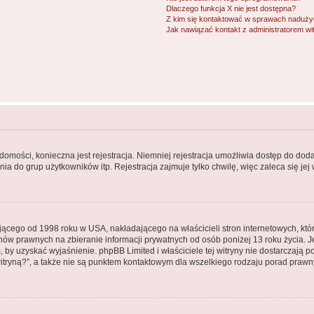
Dlaczego funkcja X nie jest dostępna?
Z kim się kontaktować w sprawach nadużyć
Jak nawiązać kontakt z administratorem wi
adomości, konieczna jest rejestracja. Niemniej rejestracja umożliwia dostęp do dod
a do grup użytkowników itp. Rejestracja zajmuje tylko chwilę, więc zaleca się jej
jącego od 1998 roku w USA, nakładającego na właścicieli stron internetowych, kt
ów prawnych na zbieranie informacji prywatnych od osób poniżej 13 roku życia. J
em, by uzyskać wyjaśnienie. phpBB Limited i właściciele tej witryny nie dostarczaj
tryną?”, a także nie są punktem kontaktowym dla wszelkiego rodzaju porad prawn