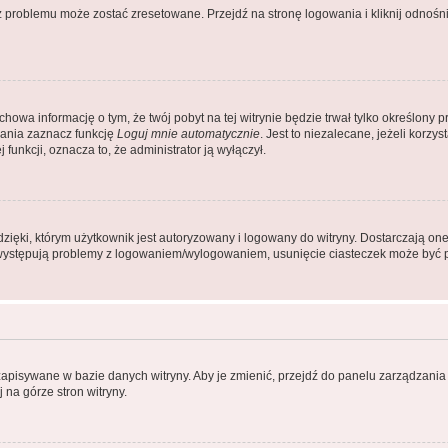
problemu może zostać zresetowane. Przejdź na stronę logowania i kliknij odnośni
achowa informację o tym, że twój pobyt na tej witrynie będzie trwał tylko określon
ania zaznacz funkcję
Loguj mnie automatycznie
. Jest to niezalecane, jeżeli korz
j funkcji, oznacza to, że administrator ją wyłączył.
ęki, którym użytkownik jest autoryzowany i logowany do witryny. Dostarczają one r
li występują problemy z logowaniem/wylogowaniem, usunięcie ciasteczek może być
 zapisywane w bazie danych witryny. Aby je zmienić, przejdź do panelu zarządza
 na górze stron witryny.