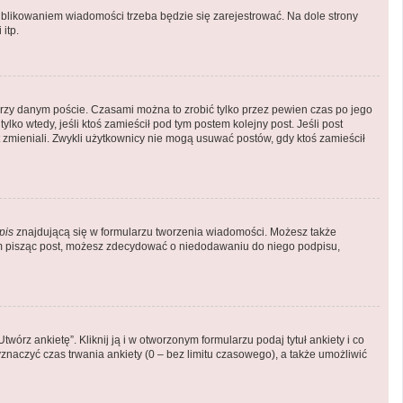
blikowaniem wiadomości trzeba będzie się zarejestrować. Na dole strony
itp.
rzy danym poście. Czasami można to zrobić tylko przez pewien czas po jego
tylko wtedy, jeśli ktoś zamieścił pod tym postem kolejny post. Jeśli post
st zmieniali. Zwykli użytkownicy nie mogą usuwać postów, gdy ktoś zamieścił
pis
znajdującą się w formularzu tworzenia wiadomości. Możesz także
em pisząc post, możesz zdecydować o niedodawaniu do niego podpisu,
órz ankietę”. Kliknij ją i w otworzonym formularzu podaj tytuł ankiety i co
naczyć czas trwania ankiety (0 – bez limitu czasowego), a także umożliwić