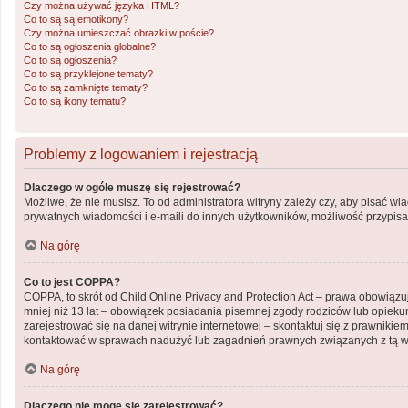
Czy można używać języka HTML?
Co to są są emotikony?
Czy można umieszczać obrazki w poście?
Co to są ogłoszenia globalne?
Co to są ogłoszenia?
Co to są przyklejone tematy?
Co to są zamknięte tematy?
Co to są ikony tematu?
Problemy z logowaniem i rejestracją
Dlaczego w ogóle muszę się rejestrować?
Możliwe, że nie musisz. To od administratora witryny zależy czy, aby pisać wi
prywatnych wiadomości i e-maili do innych użytkowników, możliwość przypisani
Na górę
Co to jest COPPA?
COPPA, to skrót od Child Online Privacy and Protection Act – prawa obowiązu
mniej niż 13 lat – obowiązek posiadania pisemnej zgody rodziców lub opiekun
zarejestrować się na danej witrynie internetowej – skontaktuj się z prawniki
kontaktować w sprawach nadużyć lub zagadnień prawnych związanych z tą wi
Na górę
Dlaczego nie mogę się zarejestrować?