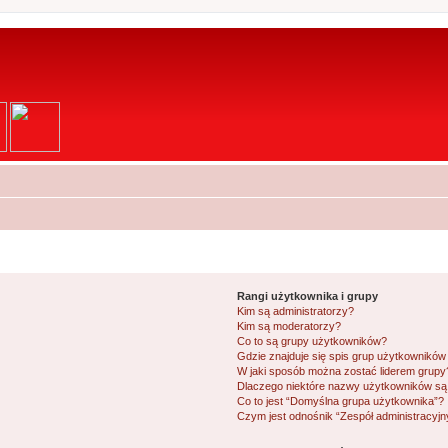
Rangi użytkownika i grupy
Kim są administratorzy?
Kim są moderatorzy?
Co to są grupy użytkowników?
Gdzie znajduje się spis grup użytkowników
W jaki sposób można zostać liderem grupy
Dlaczego niektóre nazwy użytkowników są 
Co to jest “Domyślna grupa użytkownika”?
Czym jest odnośnik “Zespół administracyjn