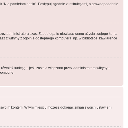
k “Nie pamiętam hasła”. Postępuj zgodnie z instrukcjami, a prawdopodobnie
y przez administratora czas. Zapobiega to niewłaściwemu użyciu twojego konta
ystasz z witryny z ogólnie dostępnego komputera, np. w bibliotece, kawiarence
ównież funkcję – jeśli została włączona przez administratora witryny –
 pomocne.
nia swoim kontem. W tym miejscu możesz dokonać zmian swoich ustawień i