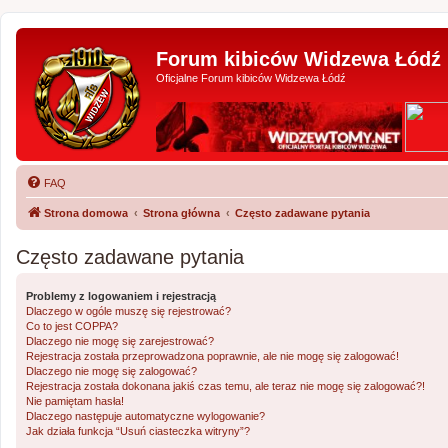
Forum kibiców Widzewa Łódź
Oficjalne Forum kibiców Widzewa Łódź
FAQ
Strona domowa
Strona główna
Często zadawane pytania
Często zadawane pytania
Problemy z logowaniem i rejestracją
Dlaczego w ogóle muszę się rejestrować?
Co to jest COPPA?
Dlaczego nie mogę się zarejestrować?
Rejestracja została przeprowadzona poprawnie, ale nie mogę się zalogować!
Dlaczego nie mogę się zalogować?
Rejestracja została dokonana jakiś czas temu, ale teraz nie mogę się zalogować?!
Nie pamiętam hasła!
Dlaczego następuje automatyczne wylogowanie?
Jak działa funkcja “Usuń ciasteczka witryny”?