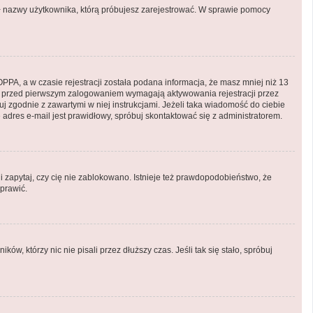
onił nazwy użytkownika, którą próbujesz zarejestrować. W sprawie pomocy
PA, a w czasie rejestracji została podana informacja, że masz mniej niż 13
ryny przed pierwszym zalogowaniem wymagają aktywowania rejestracji przez
puj zgodnie z zawartymi w niej instrukcjami. Jeżeli taka wiadomość do ciebie
adres e-mail jest prawidłowy, spróbuj skontaktować się z administratorem.
i zapytaj, czy cię nie zablokowano. Istnieje też prawdopodobieństwo, że
aprawić.
, którzy nic nie pisali przez dłuższy czas. Jeśli tak się stało, spróbuj