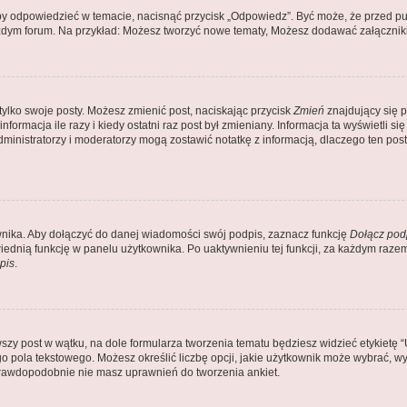
by odpowiedzieć w temacie, nacisnąć przycisk „Odpowiedz”. Być może, że przed pu
ażdym forum. Na przykład: Możesz tworzyć nowe tematy, Możesz dodawać załączniki 
tylko swoje posty. Możesz zmienić post, naciskając przycisk
Zmień
znajdujący się p
ormacja ile razy i kiedy ostatni raz post był zmieniany. Informacja ta wyświetli się 
Administratorzy i moderatorzy mogą zostawić notatkę z informacją, dlaczego ten po
nika. Aby dołączyć do danej wiadomości swój podpis, zaznacz funkcję
Dołącz pod
dnią funkcję w panelu użytkownika. Po uaktywnieniu tej funkcji, za każdym raz
pis
.
zy post w wątku, na dole formularza tworzenia tematu będziesz widzieć etykietę “Utw
pola tekstowego. Możesz określić liczbę opcji, jakie użytkownik może wybrać, wyz
 prawdopodobnie nie masz uprawnień do tworzenia ankiet.