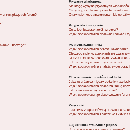
Prywatne wiadomości
Nie mogę wysyłać prywatnych wiadomości
Otrzymuję niechciane prywatne wiadomośc
ów przeglądających forum?
Otrzymałem/otrzymałam spam lub obraźliwy 
s!
Przyjaciele i wrogowie
Co to jest lista przyjaciół i wrogów?
W jaki sposób można dodawać/usuwać użytk
Przeszukiwanie forów
gowanie. Dlaczego?
W jaki sposób można przeszukiwać fora?
Dlaczego moje wyszukiwanie nie zwraca 
Dlaczego moje wyszukiwanie zwraca pustą
Jak można wyszukać użytkowników?
W jaki sposób można znaleźć swoje posty 
Obserwowanie tematów i zakładki
Jaka jest różnica między dodaniem zakład
W jaki sposób można dodać zakładkę do w
Jak obserwować wybrane forum?
W jaki sposób usunąć obserwowanie forum
Załączniki
Jakie typy załączników są dozwolone na tej
W jaki sposób można znaleźć wszystkie sw
Zagadnienia związane z phpBB
Kto jest autorem tego oprogramowania?