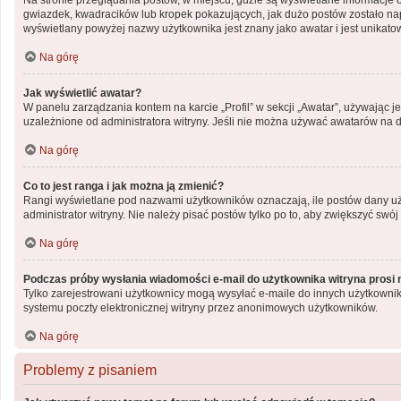
Na stronie przeglądania postów, w miejscu, gdzie są wyświetlane informacje 
gwiazdek, kwadracików lub kropek pokazujących, jak dużo postów zostało napis
wyświetlany powyżej nazwy użytkownika jest znany jako awatar i jest unikato
Na górę
Jak wyświetlić awatar?
W panelu zarządzania kontem na karcie „Profil” w sekcji „Awatar”, używając j
uzależnione od administratora witryny. Jeśli nie można używać awatarów na da
Na górę
Co to jest ranga i jak można ją zmienić?
Rangi wyświetlane pod nazwami użytkowników oznaczają, ile postów dany użyt
administrator witryny. Nie należy pisać postów tylko po to, aby zwiększyć swój 
Na górę
Podczas próby wysłania wiadomości e-mail do użytkownika witryna prosi 
Tylko zarejestrowani użytkownicy mogą wysyłać e-maile do innych użytkownik
systemu poczty elektronicznej witryny przez anonimowych użytkowników.
Na górę
Problemy z pisaniem