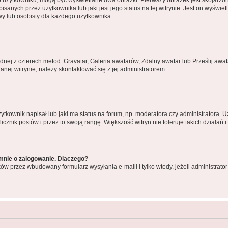
o użytkowniku, mogą być wyświetlane dwa obrazki. Pierwszy obrazek jest skojarzo
anych przez użytkownika lub jaki jest jego status na tej witrynie. Jest on wyświe
wy lub osobisty dla każdego użytkownika.
ednej z czterech metod: Gravatar, Galeria awatarów, Zdalny awatar lub Prześlij aw
nej witrynie, należy skontaktować się z jej administratorem.
kownik napisał lub jaki ma status na forum, np. moderatora czy administratora. 
licznik postów i przez to swoją rangę. Większość witryn nie toleruje takich działań 
mnie o zalogowanie. Dlaczego?
ów przez wbudowany formularz wysyłania e-maili i tylko wtedy, jeżeli administrat