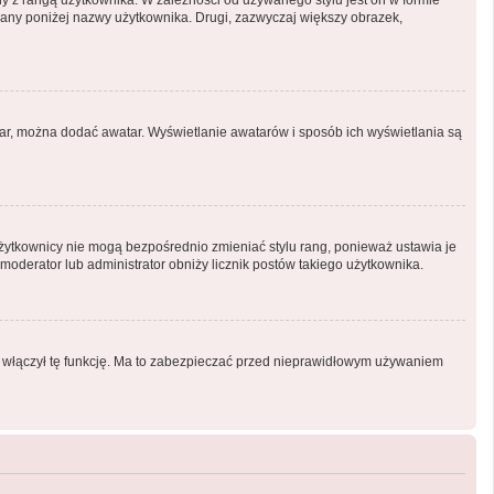
ny z rangą użytkownika. W zależności od używanego stylu jest on w formie
tlany poniżej nazwy użytkownika. Drugi, zazwyczaj większy obrazek,
atar, można dodać awatar. Wyświetlanie awatarów i sposób ich wyświetlania są
Użytkownicy nie mogą bezpośrednio zmieniać stylu rang, ponieważ ustawia je
i moderator lub administrator obniży licznik postów takiego użytkownika.
or włączył tę funkcję. Ma to zabezpieczać przed nieprawidłowym używaniem