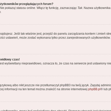
 użytkowników przeglądających forum?
Nie pokazuj statusu online
. Włącz tę funkcję, zaznaczając
Tak
. Nazwa użytkownika 
.
ę znajdujesz. Jeśli tak właśnie jest, przejdź do panelu zarządzania kontem i zmień
kszości ustawień, może zostać wykonana tylko przez zarejestrowanych użytkowników.
awidłowy czas!
est wyświetlany nieprawidłowo, oznacza to, że czas na serwerze jest ustawiony nie
ęzykową albo nikt jeszcze nie przetłumaczył phpBB3 na twój język. Zapytaj adminis
ęcej informacji na ten temat można znaleźć na stronie internetowej
phpBB.pl
® lub 