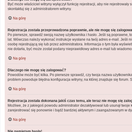
Być może właściciel witryny wyłączył funkcję rejestracji, aby nie rejestrowa
skontaktuj się z administratorem witryny.
Na górę
Rejestracja została przeprowadzona poprawnie, ale nie mogę się zalogow
Po pierwsze, sprawdź swoją nazwę użytkownika i hasło. Jeśli są poprawne, to
lat. Wówczas należy wykonać instrukcje wysłane na twój adres e-mail. Jeśli 
osobę rejestrującą się lub przez administratora. Informacja o tym była wyświe
nie dotarła, być może został podany nieprawidłowy adres e-mail lub wiadomoś
Na górę
Dlaczego nie mogę się zalogować?
Powodów może być kilka. Po pierwsze sprawdź, czy twoja nazwa użytkownika i h
problem powoduje błędna konfiguracja witryny, na której znajduje się forum. 
Na górę
Rejestracja została dokonana jakiś czas temu, ale teraz nie mogę się zal
Możliwe, że z jakiegoś powodu administrator dezaktywował lub usunął twoje kon
zarejestrować się ponownie i bądź bardziej aktywnym i zaangażowanym w dy
Na górę
Nie pamiętam hasła!