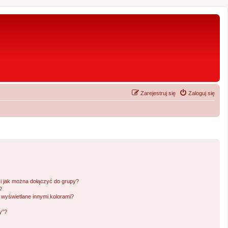
Zarejestruj się
Zaloguj się
 i jak można dołączyć do grupy?
?
wyświetlane innymi kolorami?
y”?