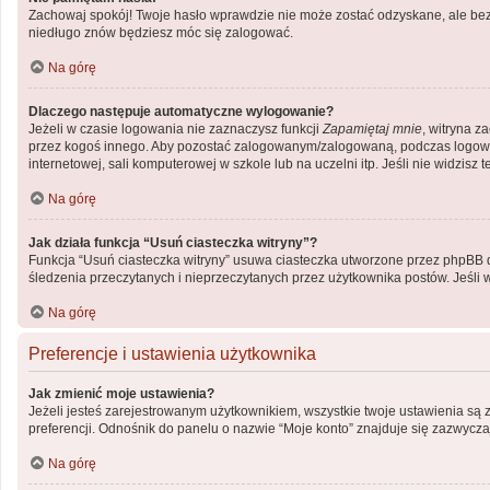
Zachowaj spokój! Twoje hasło wprawdzie nie może zostać odzyskane, ale bez 
niedługo znów będziesz móc się zalogować.
Na górę
Dlaczego następuje automatyczne wylogowanie?
Jeżeli w czasie logowania nie zaznaczysz funkcji
Zapamiętaj mnie
, witryna z
przez kogoś innego. Aby pozostać zalogowanym/zalogowaną, podczas logow
internetowej, sali komputerowej w szkole lub na uczelni itp. Jeśli nie widzisz te
Na górę
Jak działa funkcja “Usuń ciasteczka witryny”?
Funkcja “Usuń ciasteczka witryny” usuwa ciasteczka utworzone przez phpBB dzi
śledzenia przeczytanych i nieprzeczytanych przez użytkownika postów. Jeś
Na górę
Preferencje i ustawienia użytkownika
Jak zmienić moje ustawienia?
Jeżeli jesteś zarejestrowanym użytkownikiem, wszystkie twoje ustawienia są
preferencji. Odnośnik do panelu o nazwie “Moje konto” znajduje się zazwyczaj
Na górę