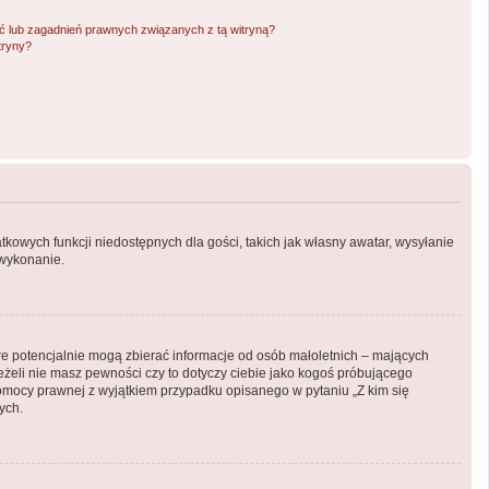
 lub zagadnień prawnych związanych z tą witryną?
tryny?
atkowych funkcji niedostępnych dla gości, takich jak własny awatar, wysyłanie
 wykonanie.
óre potencjalnie mogą zbierać informacje od osób małoletnich – mających
eżeli nie masz pewności czy to dotyczy ciebie jako kogoś próbującego
ą pomocy prawnej z wyjątkiem przypadku opisanego w pytaniu „Z kim się
ych.