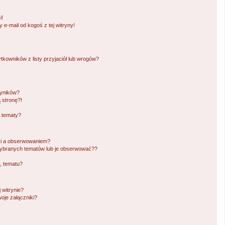
!
i!
e-mail od kogoś z tej witryny!
owników z listy przyjaciół lub wrogów?
wyników?
 stronę?!
i tematy?
ki a obserwowaniem?
ybranych tematów lub je obserwować??
, tematu?
 witrynie?
oje załączniki?