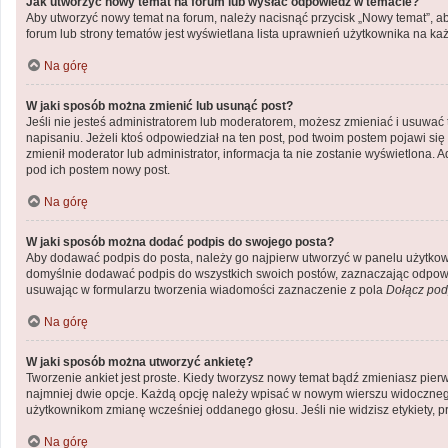
Jak utworzyć nowy temat na forum lub wysłać odpowiedź w temacie?
Aby utworzyć nowy temat na forum, należy nacisnąć przycisk „Nowy temat”, a
forum lub strony tematów jest wyświetlana lista uprawnień użytkownika na k
Na górę
W jaki sposób można zmienić lub usunąć post?
Jeśli nie jesteś administratorem lub moderatorem, możesz zmieniać i usuwać 
napisaniu. Jeżeli ktoś odpowiedział na ten post, pod twoim postem pojawi się inf
zmienił moderator lub administrator, informacja ta nie zostanie wyświetlona. 
pod ich postem nowy post.
Na górę
W jaki sposób można dodać podpis do swojego posta?
Aby dodawać podpis do posta, należy go najpierw utworzyć w panelu użytkow
domyślnie dodawać podpis do wszystkich swoich postów, zaznaczając odpowie
usuwając w formularzu tworzenia wiadomości zaznaczenie z pola
Dołącz pod
Na górę
W jaki sposób można utworzyć ankietę?
Tworzenie ankiet jest proste. Kiedy tworzysz nowy temat bądź zmieniasz pierws
najmniej dwie opcje. Każdą opcję należy wpisać w nowym wierszu widocznego 
użytkownikom zmianę wcześniej oddanego głosu. Jeśli nie widzisz etykiety,
Na górę