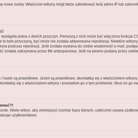
ły się nowe osoby. Właściciel witryny mógł także zablokować twój adres IP lub zabr
ać!
 wystąpiła jedna z dwóch przyczyn. Pierwszą z nich może być włączona funkcja COP
nie to było przyczyną, być może nie została aktywowana rejestracja. Niektóre wit
tlona podczas rejestracji. Jeśli została wysłana do ciebie wiadomość e-mail, postę
ć została zatrzymana przez filtr antyspamowy. Jeśli na pewno podany przez ciebie 
asło są prawidłowe. Jeżeli są prawidłowe, skontaktuj się z właścicielem witryny 
Skontaktuj się z właścicielem witryny i powiadom go o tym problemie. Musi on go n
ogować?!
to. Wiele witryn, aby zmniejszyć rozmiar bazy danych, cyklicznie usuwa użytkowników
skusje użytkownikiem.